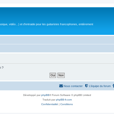
sique, vidéo…) et d'entraide pour les guitaristes francophones, entièrement
m ?
Nous contacter
L’équipe du forum
Développé par
phpBB
® Forum Software © phpBB Limited
Traduit par
phpBB-fr.com
Confidentialité
|
Conditions