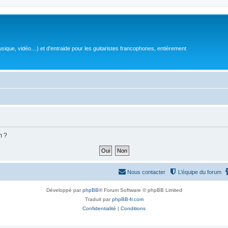
sique, vidéo…) et d'entraide pour les guitaristes francophones, entièrement
m ?
Nous contacter
L’équipe du forum
Développé par
phpBB
® Forum Software © phpBB Limited
Traduit par
phpBB-fr.com
Confidentialité
|
Conditions