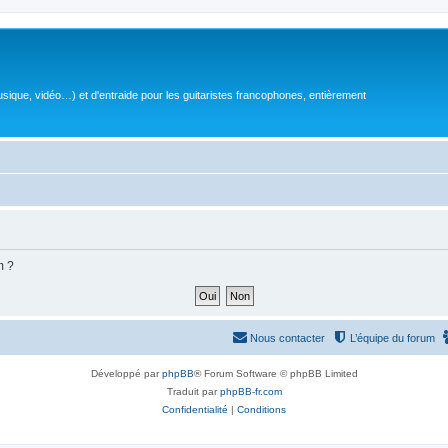
sique, vidéo…) et d'entraide pour les guitaristes francophones, entièrement
m ?
Nous contacter
L’équipe du forum
Développé par
phpBB
® Forum Software © phpBB Limited
Traduit par
phpBB-fr.com
Confidentialité
|
Conditions