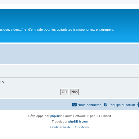
sique, vidéo…) et d'entraide pour les guitaristes francophones, entièrement
m ?
Nous contacter
L’équipe du forum
Développé par
phpBB
® Forum Software © phpBB Limited
Traduit par
phpBB-fr.com
Confidentialité
|
Conditions