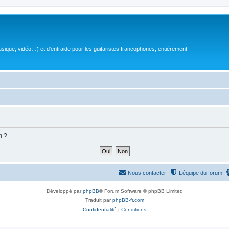
sique, vidéo…) et d'entraide pour les guitaristes francophones, entièrement
m ?
Nous contacter
L’équipe du forum
Développé par
phpBB
® Forum Software © phpBB Limited
Traduit par
phpBB-fr.com
Confidentialité
|
Conditions