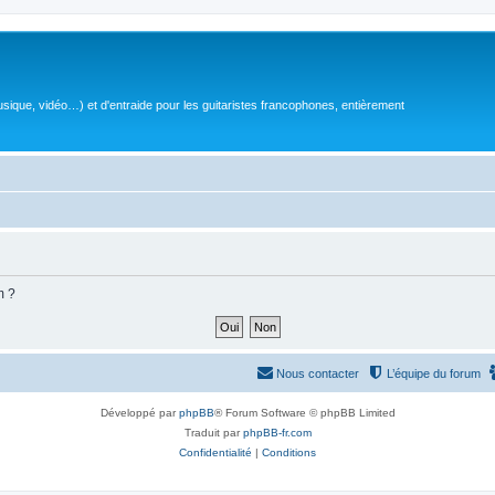
sique, vidéo…) et d'entraide pour les guitaristes francophones, entièrement
m ?
Nous contacter
L’équipe du forum
Développé par
phpBB
® Forum Software © phpBB Limited
Traduit par
phpBB-fr.com
Confidentialité
|
Conditions