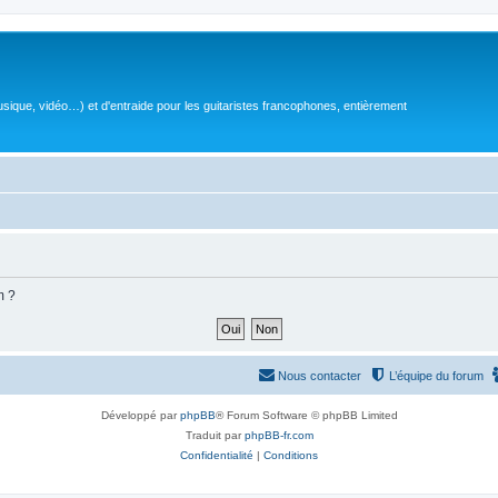
sique, vidéo…) et d'entraide pour les guitaristes francophones, entièrement
m ?
Nous contacter
L’équipe du forum
Développé par
phpBB
® Forum Software © phpBB Limited
Traduit par
phpBB-fr.com
Confidentialité
|
Conditions