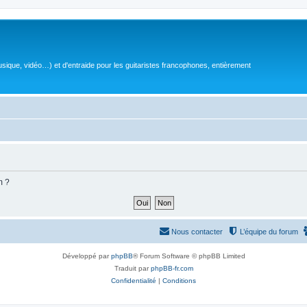
sique, vidéo…) et d'entraide pour les guitaristes francophones, entièrement
m ?
Nous contacter
L’équipe du forum
Développé par
phpBB
® Forum Software © phpBB Limited
Traduit par
phpBB-fr.com
Confidentialité
|
Conditions