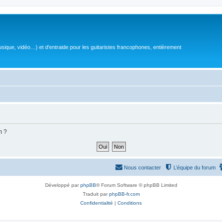
sique, vidéo…) et d'entraide pour les guitaristes francophones, entièrement
m ?
Nous contacter
L’équipe du forum
Développé par
phpBB
® Forum Software © phpBB Limited
Traduit par
phpBB-fr.com
Confidentialité
|
Conditions