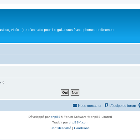
sique, vidéo…) et d'entraide pour les guitaristes francophones, entièrement
m ?
Nous contacter
L’équipe du forum
Développé par
phpBB
® Forum Software © phpBB Limited
Traduit par
phpBB-fr.com
Confidentialité
|
Conditions