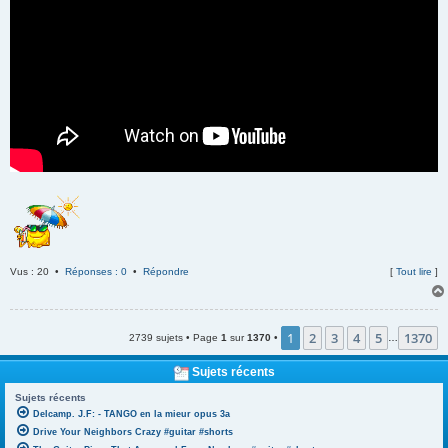
Vus : 20 •
Réponses : 0
•
Répondre
[
Tout lire
]
1
2
3
4
5
1370
2739 sujets • Page
1
sur
1370
•
…
Sujets récents
Sujets récents
Delcamp. J.F: - TANGO en la mieur opus 3a
Drive Your Neighbors Crazy #guitar #shorts