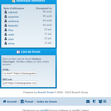
Nouveaux membres
Nom d’utilisateur
Enregistré le
06 août
salinosk
05 août
ayayema
04 août
ramfuture
04 août
Narbe62
23 juil.
Clau
17 juil.
soleil
13 juil.
yaya
12 juil.
dome
Lien du forum
Voici un lien vers le forum
Guitare
Classique
. Veuillez utiliser un des codes
suivant :
HTML :
BBCode :
Powered by
Board3 Portal
© 2009 - 2023 Board3 Group
Accueil
Portail
Index du forum
Développé par
phpBB
® Forum Software © phpBB Limited