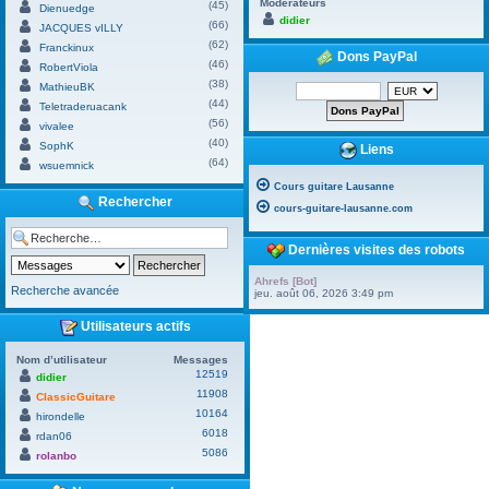
Modérateurs
(45)
Dienuedge
didier
(66)
JACQUES vILLY
(62)
Franckinux
Dons PayPal
(46)
RobertViola
(38)
MathieuBK
(44)
Teletraderuacank
(56)
vivalee
(40)
SophK
Liens
(64)
wsuemnick
Cours guitare Lausanne
Rechercher
cours-guitare-lausanne.com
Dernières visites des robots
Ahrefs [Bot]
Recherche avancée
jeu. août 06, 2026 3:49 pm
Utilisateurs actifs
Nom d’utilisateur
Messages
12519
didier
11908
ClassicGuitare
10164
hirondelle
6018
rdan06
5086
rolanbo