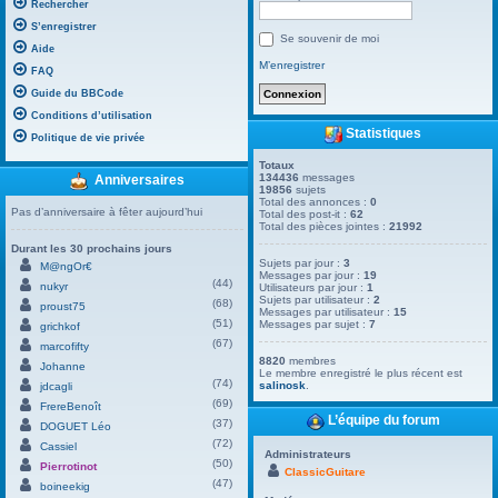
Rechercher
S’enregistrer
Se souvenir de moi
Aide
M’enregistrer
FAQ
Guide du BBCode
Conditions d’utilisation
Statistiques
Politique de vie privée
Totaux
134436
messages
Anniversaires
19856
sujets
Total des annonces :
0
Pas d’anniversaire à fêter aujourd’hui
Total des post-it :
62
Total des pièces jointes :
21992
Durant les 30 prochains jours
Sujets par jour :
3
M@ngOr€
Messages par jour :
19
(44)
nukyr
Utilisateurs par jour :
1
Sujets par utilisateur :
2
(68)
proust75
Messages par utilisateur :
15
(51)
Messages par sujet :
7
grichkof
(67)
marcofifty
8820
membres
Johanne
Le membre enregistré le plus récent est
(74)
salinosk
.
jdcagli
(69)
FrereBenoît
L’équipe du forum
(37)
DOGUET Léo
(72)
Cassiel
Administrateurs
(50)
Pierrotinot
ClassicGuitare
(47)
boineekig