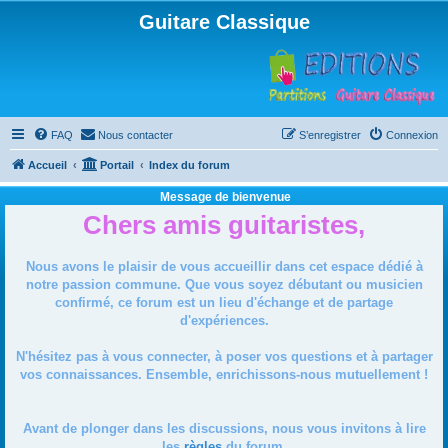
Guitare Classique
FAQ
Nous contacter
S’enregistrer
Connexion
Accueil
Portail
Index du forum
Message de bienvenue
Chers amis guitaristes,
Nous avons le plaisir de vous accueillir dans cet espace dédié à
notre passion commune. Que vous soyez débutant ou musicien
confirmé, ce forum est un lieu d'échange et de partage
d'expériences.
N'hésitez pas à vous connecter, à poser vos questions et à partager
vos connaissances. Ensemble, enrichissons-nous mutuellement !
Avant de plonger dans les discussions, nous vous invitons à lire
les
règles
du forum.