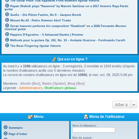
The Guitar Piece That Appeared From Nowhere #guitar #shorts
Payam Shahidi plays "Nacencia" by Manolo Sanlúcar on a 2017 Antonio Raya Pardo
guitar
Sueño – Dix Pièces Faciles, No.9 – Jacques Bosch
Minuet No.63 - Pedro Ximenes Abril Tirado
Goran Ivanovic performs his composition "Deadlock" on a 2026 Fernando Moreno
classical guitar
Peppino D'Agostino – 5 Advanced Etudes | Preview
Méthode pour la guitare Op. 241, No. 10 – Andante Grazioso - Ferdinando Carulli
The Nose Fingering #guitar #shorts
Qui est en ligne ?
Au total il y a
1596
utilisateurs en ligne : 3 enregistrés, 0 invisible et 1593 invités (d’après
le nombre d’utilisateurs actifs ces 5 dernières minutes)
Le record du nombre d’utilisateurs en ligne est de
10992
, le mer. oct. 08, 2025 5:08 pm
Membres :
Ahrefs [Bot]
,
Baidu [Spider]
,
Bing [Bot]
Légende :
Administrateurs
,
Modérateurs globaux
Aller à
Menu
Menu de l’utilisateur
Nom d’utilisateur :
Sommaire
Page d’index
Mot de passe :