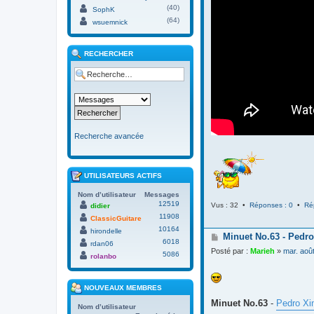
(40)
SophK
(64)
wsuemnick
RECHERCHER
Recherche avancée
UTILISATEURS ACTIFS
Nom d’utilisateur
Messages
12519
Vus : 32 •
Réponses : 0
•
Ré
didier
11908
ClassicGuitare
10164
hirondelle
M
Minuet No.63 - Pedro
6018
rdan06
e
Posté par :
Marieh
»
mar. aoû
5086
s
rolanbo
s
a
g
NOUVEAUX MEMBRES
e
Minuet No.63
-
Pedro Xi
Nom d’utilisateur