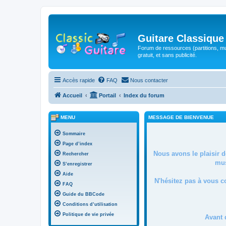
Guitare Classique
Forum de ressources (partitions, mu
gratuit, et sans publicité.
Accès rapide
FAQ
Nous contacter
Accueil
Portail
Index du forum
MENU
MESSAGE DE BIENVENUE
Sommaire
Page d’index
Nous avons le plaisir 
Rechercher
mus
S’enregistrer
Aide
N'hésitez pas à vous c
FAQ
Guide du BBCode
Conditions d’utilisation
Politique de vie privée
Avant 