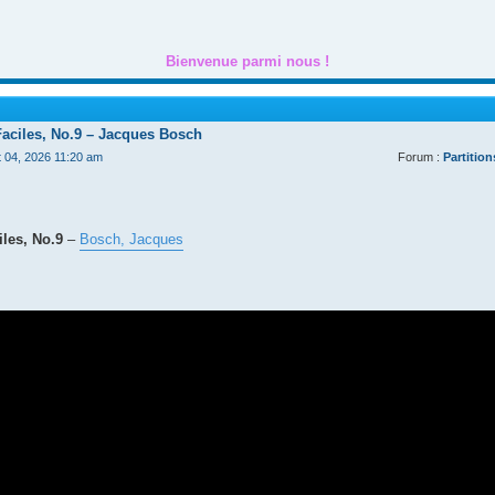
Bienvenue parmi nous !
Faciles, No.9 – Jacques Bosch
t 04, 2026 11:20 am
Forum :
Partition
les, No.9
–
Bosch, Jacques