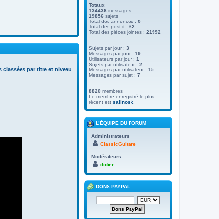
Totaux
134436
messages
19856
sujets
Total des annonces :
0
Total des post-it :
62
Total des pièces jointes :
21992
Sujets par jour :
3
Messages par jour :
19
Utilisateurs par jour :
1
Sujets par utilisateur :
2
s classées par titre et niveau
Messages par utilisateur :
15
Messages par sujet :
7
8820
membres
Le membre enregistré le plus
récent est
salinosk
.
L’ÉQUIPE DU FORUM
Administrateurs
ClassicGuitare
Modérateurs
didier
DONS PAYPAL