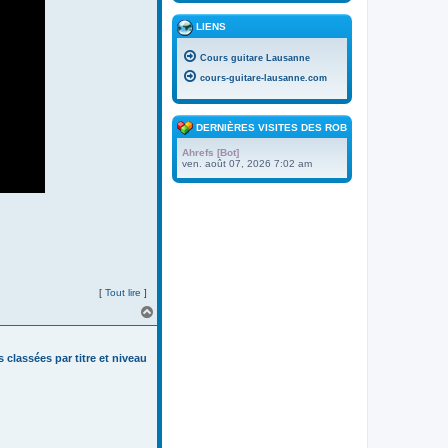
LIENS
Cours guitare Lausanne
cours-guitare-lausanne.com
DERNIÈRES VISITES DES ROBOTS
Ahrefs [Bot]
ven. août 07, 2026 7:02 am
[
Tout lire
]
H
a
u
t
s classées par titre et niveau