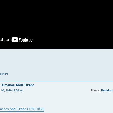
pondre
 Ximenes Abril Tirado
t 04, 2026 11:06 am
Forum :
Partition
menes Abril Tirado (1780-1856)