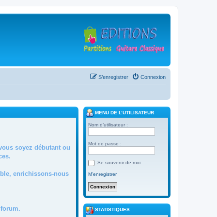
S’enregistrer
Connexion
MENU DE L’UTILISATEUR
Nom d’utilisateur :
Mot de passe :
 vous soyez débutant ou
ces.
Se souvenir de moi
mble, enrichissons-nous
M’enregistrer
forum.
STATISTIQUES