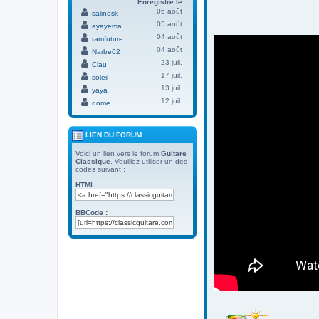
Enregistré le
06 août
salinosk
05 août
ayayema
04 août
ramfuture
04 août
Narbe62
23 juil.
Clau
17 juil.
soleil
13 juil.
yaya
12 juil.
dome
LIEN DU FORUM
Voici un lien vers le forum
Guitare
Classique
. Veuillez utiliser un des
codes suivant :
HTML :
BBCode :