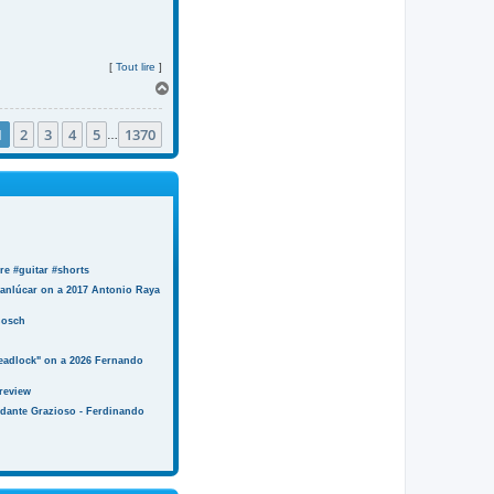
[
Tout lire
]
H
a
u
1
2
3
4
5
1370
t
…
e #guitar #shorts
anlúcar on a 2017 Antonio Raya
Bosch
eadlock" on a 2026 Fernando
review
ndante Grazioso - Ferdinando