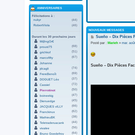
ANNIVERSAIRES
Félicitations à :
nukyr
(44)
RobertViola
(46)
NOUVEAUX MESSAGES
M
Sueño – Dix Pièces 
Durant les 30 prochains jours
e
M@ngOr€
Posté par :
Marieh
»
mar. aoû
s
(68)
proust75
s
(51)
grichkof
a
(67)
g
marcofifty
e
Johanne
Sueño – Dix Pièces Faci
(74)
jdcagli
(69)
FrereBenoît
(37)
DOGUET Léo
(72)
Cassiel
(50)
Pierrotinot
(47)
boineekig
(45)
Dienuedge
(66)
JACQUES vILLY
(62)
Franckinux
(38)
MathieuBK
(44)
Teletraderuacank
(56)
vivalee
(64)
Bruno Goedefroy