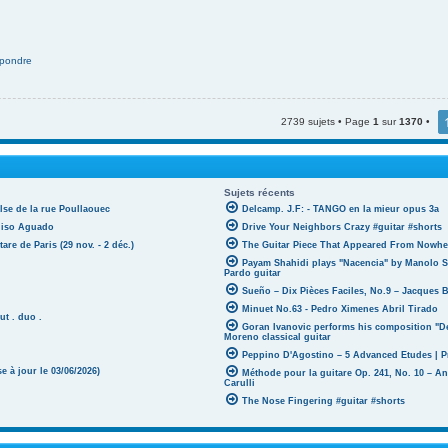
pondre
2739 sujets • Page
1
sur
1370
•
Sujets récents
lse de la rue Poullaouec
Delcamp. J.F: - TANGO en la mieur opus 3a
oniso Aguado
Drive Your Neighbors Crazy #guitar #shorts
tare de Paris (29 nov. - 2 déc.)
The Guitar Piece That Appeared From Nowher
Payam Shahidi plays "Nacencia" by Manolo S
Pardo guitar
Sueño – Dix Pièces Faciles, No.9 – Jacques 
Minuet No.63 - Pedro Ximenes Abril Tirado
ut . duo .
Goran Ivanovic performs his composition "D
Moreno classical guitar
Peppino D'Agostino – 5 Advanced Etudes | P
 à jour le 03/06/2026)
Méthode pour la guitare Op. 241, No. 10 – A
Carulli
The Nose Fingering #guitar #shorts