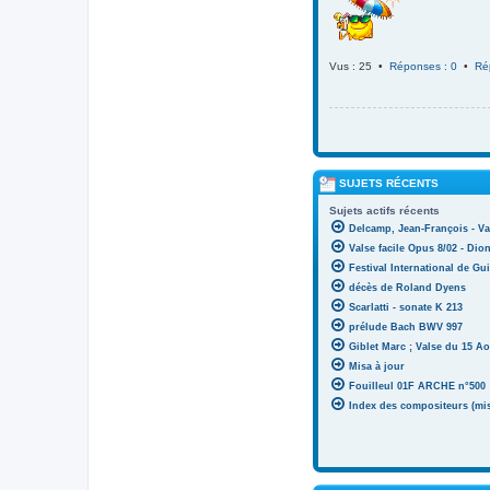
Vus : 25 •
Réponses : 0
•
Ré
SUJETS RÉCENTS
Sujets actifs récents
Delcamp, Jean-François - Va
Valse facile Opus 8/02 - Di
Festival International de Gui
décès de Roland Dyens
Scarlatti - sonate K 213
prélude Bach BWV 997
Giblet Marc ; Valse du 15 Ao
Misa à jour
Fouilleul 01F ARCHE n°500
Index des compositeurs (mise