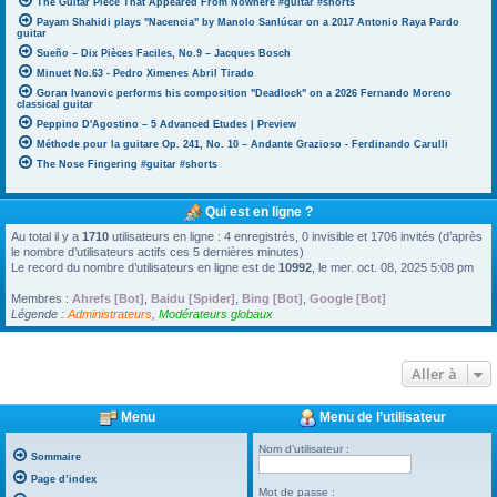
The Guitar Piece That Appeared From Nowhere #guitar #shorts
Payam Shahidi plays "Nacencia" by Manolo Sanlúcar on a 2017 Antonio Raya Pardo
guitar
Sueño – Dix Pièces Faciles, No.9 – Jacques Bosch
Minuet No.63 - Pedro Ximenes Abril Tirado
Goran Ivanovic performs his composition "Deadlock" on a 2026 Fernando Moreno
classical guitar
Peppino D'Agostino – 5 Advanced Etudes | Preview
Méthode pour la guitare Op. 241, No. 10 – Andante Grazioso - Ferdinando Carulli
The Nose Fingering #guitar #shorts
Qui est en ligne ?
Au total il y a
1710
utilisateurs en ligne : 4 enregistrés, 0 invisible et 1706 invités (d’après
le nombre d’utilisateurs actifs ces 5 dernières minutes)
Le record du nombre d’utilisateurs en ligne est de
10992
, le mer. oct. 08, 2025 5:08 pm
Membres :
Ahrefs [Bot]
,
Baidu [Spider]
,
Bing [Bot]
,
Google [Bot]
Légende :
Administrateurs
,
Modérateurs globaux
Aller à
Menu
Menu de l’utilisateur
Nom d’utilisateur :
Sommaire
Page d’index
Mot de passe :