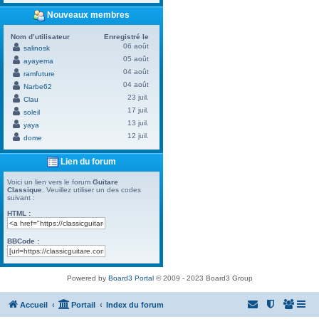
Nouveaux membres
Nom d’utilisateur
Enregistré le
06 août
salinosk
05 août
ayayema
04 août
ramfuture
04 août
Narbe62
23 juil.
Clau
17 juil.
soleil
13 juil.
yaya
12 juil.
dome
Lien du forum
Voici un lien vers le forum
Guitare
Classique
. Veuillez utiliser un des codes
suivant :
HTML :
BBCode :
Powered by
Board3 Portal
© 2009 - 2023 Board3 Group
Accueil
Portail
Index du forum