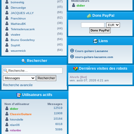
Modérateurs
(47)
boineekig
didier
(45)
Dienuedge
(66)
JACQUES vILLY
Dons PayPal
(62)
Franckinux
(38)
MathieuBK
(44)
Teletraderuacank
(56)
vivalee
(64)
Bruno Goedefroy
Liens
(40)
SophK
(64)
wsuemnick
Cours guitare Lausanne
cours-guitare-lausanne.com
Rechercher
Dernières visites des robots
Ahrefs [Bot]
ven. août 07, 2026 4:21 am
Recherche avancée
Utilisateurs actifs
Nom d’utilisateur
Messages
12519
didier
11908
ClassicGuitare
10164
hirondelle
6018
rdan06
5086
rolanbo