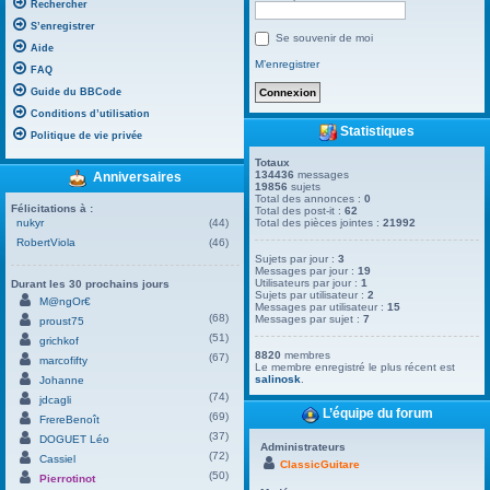
Rechercher
S’enregistrer
Se souvenir de moi
Aide
M’enregistrer
FAQ
Guide du BBCode
Conditions d’utilisation
Statistiques
Politique de vie privée
Totaux
134436
messages
Anniversaires
19856
sujets
Total des annonces :
0
Félicitations à :
Total des post-it :
62
nukyr
(44)
Total des pièces jointes :
21992
RobertViola
(46)
Sujets par jour :
3
Messages par jour :
19
Utilisateurs par jour :
1
Durant les 30 prochains jours
Sujets par utilisateur :
2
M@ngOr€
Messages par utilisateur :
15
(68)
Messages par sujet :
7
proust75
(51)
grichkof
8820
membres
(67)
marcofifty
Le membre enregistré le plus récent est
salinosk
.
Johanne
(74)
jdcagli
L’équipe du forum
(69)
FrereBenoît
(37)
DOGUET Léo
Administrateurs
(72)
Cassiel
ClassicGuitare
(50)
Pierrotinot