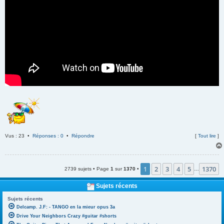
Vus : 23 •
Réponses : 0
•
Répondre
[
Tout lire
]
1
2
3
4
5
1370
2739 sujets • Page
1
sur
1370
•
…
Sujets récents
Sujets récents
Delcamp. J.F: - TANGO en la mieur opus 3a
Drive Your Neighbors Crazy #guitar #shorts