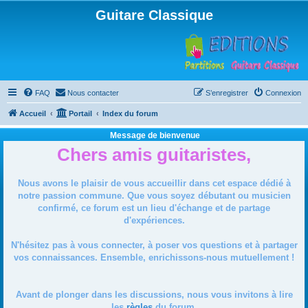
Guitare Classique
FAQ
Nous contacter
S’enregistrer
Connexion
Accueil
Portail
Index du forum
Message de bienvenue
Chers amis guitaristes,
Nous avons le plaisir de vous accueillir dans cet espace dédié à
notre passion commune. Que vous soyez débutant ou musicien
confirmé, ce forum est un lieu d'échange et de partage
d'expériences.
N'hésitez pas à vous connecter, à poser vos questions et à partager
vos connaissances. Ensemble, enrichissons-nous mutuellement !
Avant de plonger dans les discussions, nous vous invitons à lire
les
règles
du forum.