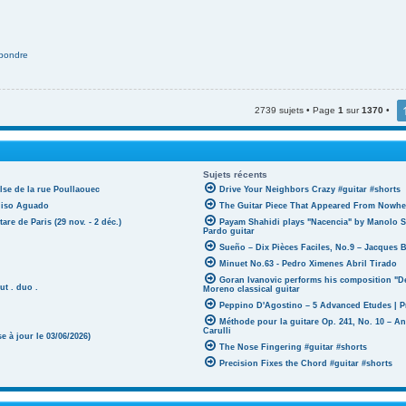
pondre
2739 sujets • Page
1
sur
1370
•
Sujets récents
lse de la rue Poullaouec
Drive Your Neighbors Crazy #guitar #shorts
oniso Aguado
The Guitar Piece That Appeared From Nowher
tare de Paris (29 nov. - 2 déc.)
Payam Shahidi plays "Nacencia" by Manolo S
Pardo guitar
Sueño – Dix Pièces Faciles, No.9 – Jacques 
Minuet No.63 - Pedro Ximenes Abril Tirado
Goran Ivanovic performs his composition "D
ut . duo .
Moreno classical guitar
Peppino D'Agostino – 5 Advanced Etudes | P
Méthode pour la guitare Op. 241, No. 10 – A
Carulli
 à jour le 03/06/2026)
The Nose Fingering #guitar #shorts
Precision Fixes the Chord #guitar #shorts