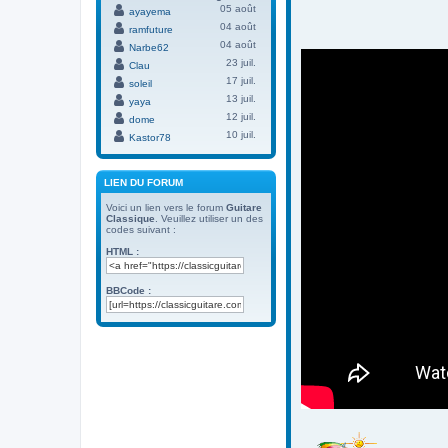
05 août
ayayema
04 août
ramfuture
04 août
Narbe62
23 juil.
Clau
17 juil.
soleil
13 juil.
yaya
12 juil.
dome
10 juil.
Kastor78
LIEN DU FORUM
Voici un lien vers le forum
Guitare
Classique
. Veuillez utiliser un des
codes suivant :
HTML :
BBCode :