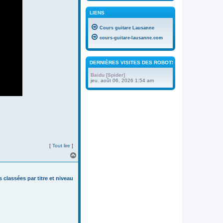
LIENS
Cours guitare Lausanne
cours-guitare-lausanne.com
DERNIÈRES VISITES DES ROBOTS
Baidu [Spider]
jeu. août 06, 2026 1:54 am
[
Tout lire
]
H
a
u
t
s classées par titre et niveau