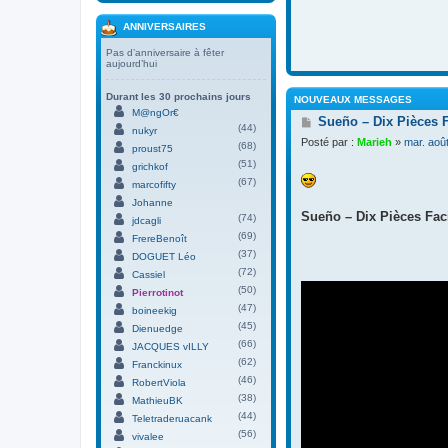
ANNIVERSAIRES
Pas d’anniversaire à fêter
aujourd’hui
Durant les 30 prochains jours
NOUVEAUX MESSAGES
M@ngOr€
M
Sueño – Dix Pièces 
(44)
nukyr
e
Posté par :
Marieh
»
mar. aoû
(68)
s
proust75
s
(51)
grichkof
a
(67)
marcofifty
g
Johanne
e
Sueño – Dix Pièces Faci
(74)
jdcagli
(69)
FrereBenoît
(37)
DOGUET Léo
(72)
Cassiel
(50)
Pierrotinot
(47)
boineekig
(45)
Dienuedge
(66)
JACQUES vILLY
(62)
Franckinux
(46)
RobertViola
(38)
MathieuBK
(44)
Teletraderuacank
(56)
vivalee