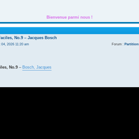
Bienvenue parmi nous !
Faciles, No.9 – Jacques Bosch
t 04, 2026 11:20 am
Forum :
Partition
les, No.9
–
Bosch, Jacques