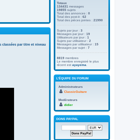
Totaux
134431
messages
19855
sujets
Total des annonces :
0
Total des post-it :
62
Total des pièces jointes :
21990
Sujets par jour :
3
Messages par jour :
19
Utilisateurs par jour :
1
Sujets par utilisateur :
2
s classées par titre et niveau
Messages par utilisateur :
15
Messages par sujet :
7
8819
membres
Le membre enregistré le plus
récent est
ayayema
.
L’ÉQUIPE DU FORUM
Administrateurs
ClassicGuitare
Modérateurs
didier
DONS PAYPAL