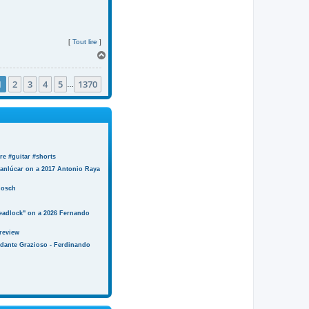
[
Tout lire
]
H
a
u
1
2
3
4
5
1370
t
…
e #guitar #shorts
anlúcar on a 2017 Antonio Raya
Bosch
eadlock" on a 2026 Fernando
review
ndante Grazioso - Ferdinando