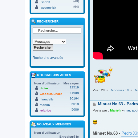
(40)
SophK
(64)
wsuemnick
RECHERCHER
Recherche avancée
UTILISATEURS ACTIFS
Nom d’utilisateur
Messages
12519
didier
Vus : 20 •
Réponses : 0
•
Ré
11908
ClassicGuitare
10164
hirondelle
M
Minuet No.63 - Pedro
6018
rdan06
e
5086
Posté par :
Marieh
»
mar. aoû
rolanbo
s
s
a
NOUVEAUX MEMBRES
g
e
Minuet No.63
-
Pedro Xi
Nom d’utilisateur
Enregistré le