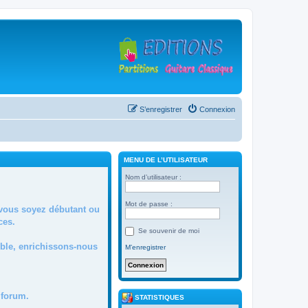
S’enregistrer
Connexion
MENU DE L’UTILISATEUR
Nom d’utilisateur :
Mot de passe :
 vous soyez débutant ou
ces.
Se souvenir de moi
mble, enrichissons-nous
M’enregistrer
forum.
STATISTIQUES