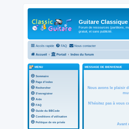
Guitare Classique
Forum de ressources (partitions, mu
gratuit, et sans publicité.
Accès rapide
FAQ
Nous contacter
Accueil
Portail
Index du forum
MENU
MESSAGE DE BIENVENUE
Sommaire
Page d’index
Nous avons le plaisir 
Rechercher
mus
S’enregistrer
Aide
N'hésitez pas à vous c
FAQ
Guide du BBCode
Conditions d’utilisation
Politique de vie privée
Avant 