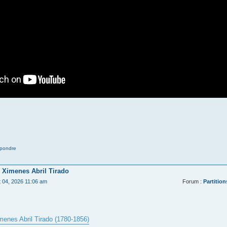
pondre
 Ximenes Abril Tirado
t 04, 2026 11:06 am
Forum :
Partition
menes Abril Tirado (1780-1856)