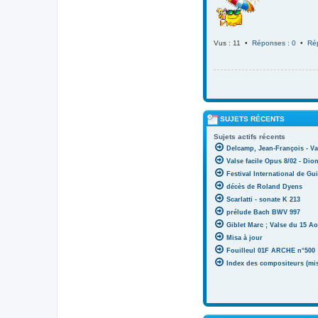
Vus : 11 •
Réponses : 0
•
Ré
SUJETS RÉCENTS
Sujets actifs récents
Delcamp, Jean-François - Va
Valse facile Opus 8/02 - Di
Festival International de Gui
décès de Roland Dyens
Scarlatti - sonate K 213
prélude Bach BWV 997
Giblet Marc ; Valse du 15 Ao
Misa à jour
Fouilleul 01F ARCHE n°500
Index des compositeurs (mise