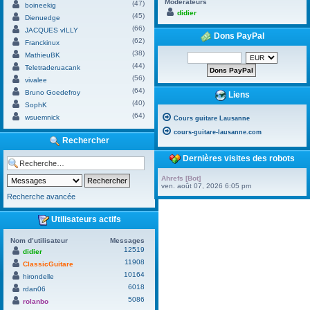
Modérateurs
(47)
boineekig
didier
(45)
Dienuedge
(66)
JACQUES vILLY
Dons PayPal
(62)
Franckinux
(38)
MathieuBK
(44)
Teletraderuacank
(56)
vivalee
(64)
Bruno Goedefroy
Liens
(40)
SophK
(64)
wsuemnick
Cours guitare Lausanne
cours-guitare-lausanne.com
Rechercher
Dernières visites des robots
Ahrefs [Bot]
ven. août 07, 2026 6:05 pm
Recherche avancée
Utilisateurs actifs
Nom d’utilisateur
Messages
12519
didier
11908
ClassicGuitare
10164
hirondelle
6018
rdan06
5086
rolanbo