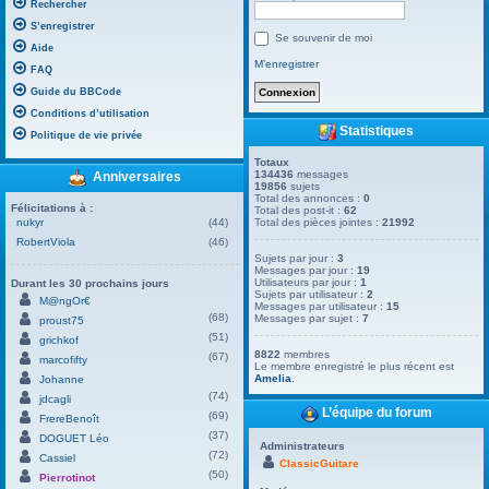
Rechercher
S’enregistrer
Se souvenir de moi
Aide
M’enregistrer
FAQ
Guide du BBCode
Conditions d’utilisation
Statistiques
Politique de vie privée
Totaux
134436
messages
Anniversaires
19856
sujets
Total des annonces :
0
Félicitations à :
Total des post-it :
62
nukyr
(44)
Total des pièces jointes :
21992
RobertViola
(46)
Sujets par jour :
3
Messages par jour :
19
Utilisateurs par jour :
1
Durant les 30 prochains jours
Sujets par utilisateur :
2
M@ngOr€
Messages par utilisateur :
15
(68)
Messages par sujet :
7
proust75
(51)
grichkof
8822
membres
(67)
marcofifty
Le membre enregistré le plus récent est
Amelia
.
Johanne
(74)
jdcagli
L’équipe du forum
(69)
FrereBenoît
(37)
DOGUET Léo
Administrateurs
(72)
Cassiel
ClassicGuitare
(50)
Pierrotinot