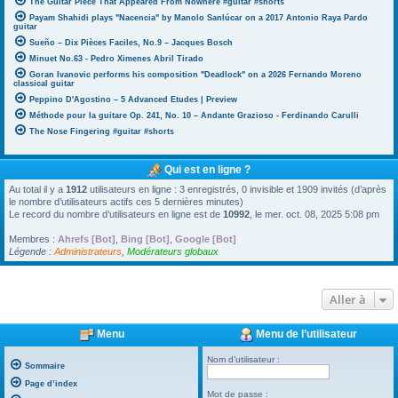
The Guitar Piece That Appeared From Nowhere #guitar #shorts
Payam Shahidi plays "Nacencia" by Manolo Sanlúcar on a 2017 Antonio Raya Pardo
guitar
Sueño – Dix Pièces Faciles, No.9 – Jacques Bosch
Minuet No.63 - Pedro Ximenes Abril Tirado
Goran Ivanovic performs his composition "Deadlock" on a 2026 Fernando Moreno
classical guitar
Peppino D'Agostino – 5 Advanced Etudes | Preview
Méthode pour la guitare Op. 241, No. 10 – Andante Grazioso - Ferdinando Carulli
The Nose Fingering #guitar #shorts
Qui est en ligne ?
Au total il y a
1912
utilisateurs en ligne : 3 enregistrés, 0 invisible et 1909 invités (d’après
le nombre d’utilisateurs actifs ces 5 dernières minutes)
Le record du nombre d’utilisateurs en ligne est de
10992
, le mer. oct. 08, 2025 5:08 pm
Membres :
Ahrefs [Bot]
,
Bing [Bot]
,
Google [Bot]
Légende :
Administrateurs
,
Modérateurs globaux
Aller à
Menu
Menu de l’utilisateur
Nom d’utilisateur :
Sommaire
Page d’index
Mot de passe :