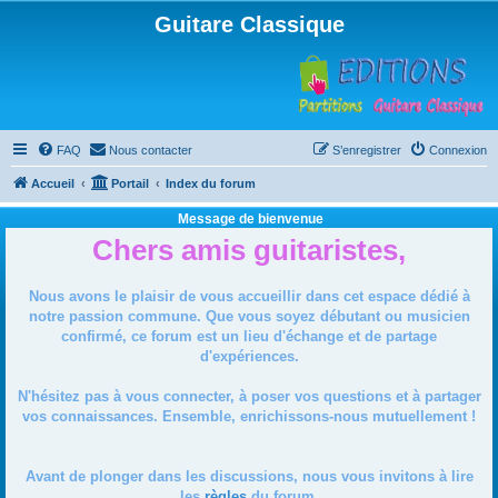
Guitare Classique
FAQ
Nous contacter
S’enregistrer
Connexion
Accueil
Portail
Index du forum
Message de bienvenue
Chers amis guitaristes,
Nous avons le plaisir de vous accueillir dans cet espace dédié à
notre passion commune. Que vous soyez débutant ou musicien
confirmé, ce forum est un lieu d'échange et de partage
d'expériences.
N'hésitez pas à vous connecter, à poser vos questions et à partager
vos connaissances. Ensemble, enrichissons-nous mutuellement !
Avant de plonger dans les discussions, nous vous invitons à lire
les
règles
du forum.