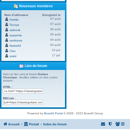
Nouveaux membres
Nom d’utilisateur
Enregistré le
07 août
Amelia
07 août
Tocoya
06 août
salinosk
05 août
ayayema
04 août
ramfuture
04 août
Narbe62
23 juil.
Clau
17 juil.
soleil
Lien du forum
Voici un lien vers le forum
Guitare
Classique
. Veuillez utiliser un des codes
suivant :
HTML :
BBCode :
Powered by
Board3 Portal
© 2009 - 2023 Board3 Group
Accueil
Portail
Index du forum