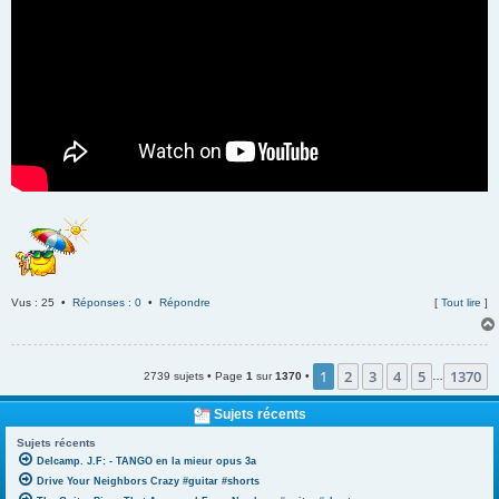
Vus : 25 •
Réponses : 0
•
Répondre
[
Tout lire
]
1
2
3
4
5
1370
2739 sujets • Page
1
sur
1370
•
…
Sujets récents
Sujets récents
Delcamp. J.F: - TANGO en la mieur opus 3a
Drive Your Neighbors Crazy #guitar #shorts