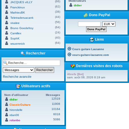
Modérateurs
(66)
JACQUES vILLY
didier
(62)
Franckinux
(38)
MathieuBK
Dons PayPal
(44)
Teletraderuacank
(56)
vivalee
(64)
Bruno Goedefroy
(24)
Camillex
(40)
SophK
Liens
(64)
wsuemnick
Cours guitare Lausanne
Rechercher
cours-guitare-lausanne.com
Dernières visites des robots
Ahrefs [Bot]
Recherche avancée
sam. août 08, 2026 8:19 am
Utilisateurs actifs
Nom d’utilisateur
Messages
12519
didier
11908
ClassicGuitare
10164
hirondelle
6018
rdan06
5086
rolanbo