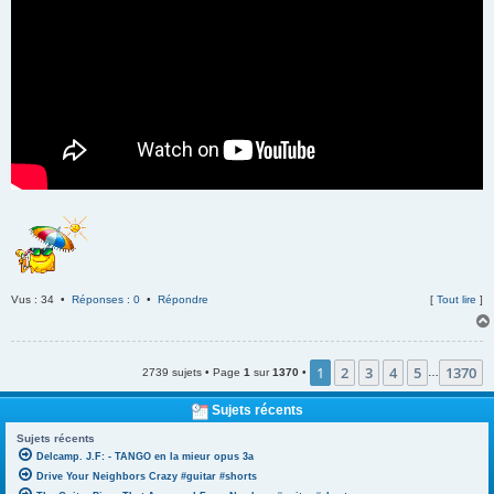
Vus : 34 •
Réponses : 0
•
Répondre
[
Tout lire
]
1
2
3
4
5
1370
2739 sujets • Page
1
sur
1370
•
…
Sujets récents
Sujets récents
Delcamp. J.F: - TANGO en la mieur opus 3a
Drive Your Neighbors Crazy #guitar #shorts