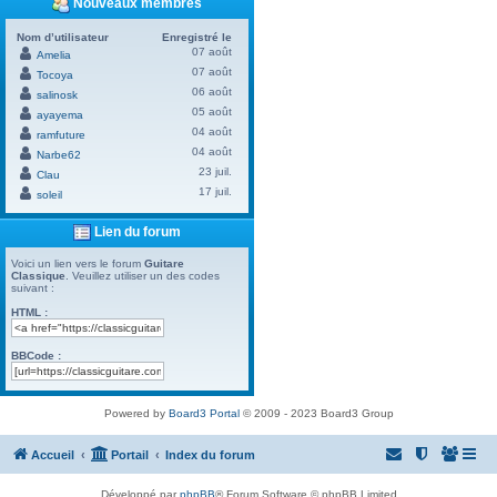
Nouveaux membres
Nom d’utilisateur
Enregistré le
07 août
Amelia
07 août
Tocoya
06 août
salinosk
05 août
ayayema
04 août
ramfuture
04 août
Narbe62
23 juil.
Clau
17 juil.
soleil
Lien du forum
Voici un lien vers le forum
Guitare
Classique
. Veuillez utiliser un des codes
suivant :
HTML :
BBCode :
Powered by
Board3 Portal
© 2009 - 2023 Board3 Group
Accueil
Portail
Index du forum
Développé par
phpBB
® Forum Software © phpBB Limited