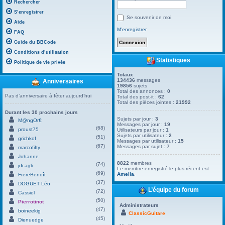
Rechercher
S’enregistrer
Se souvenir de moi
Aide
M’enregistrer
FAQ
Guide du BBCode
Conditions d’utilisation
Statistiques
Politique de vie privée
Totaux
134436
messages
Anniversaires
19856
sujets
Total des annonces :
0
Pas d’anniversaire à fêter aujourd’hui
Total des post-it :
62
Total des pièces jointes :
21992
Durant les 30 prochains jours
Sujets par jour :
3
M@ngOr€
Messages par jour :
19
(68)
proust75
Utilisateurs par jour :
1
Sujets par utilisateur :
2
(51)
grichkof
Messages par utilisateur :
15
(67)
Messages par sujet :
7
marcofifty
Johanne
8822
membres
(74)
jdcagli
Le membre enregistré le plus récent est
(69)
Amelia
.
FrereBenoît
(37)
DOGUET Léo
L’équipe du forum
(72)
Cassiel
(50)
Pierrotinot
Administrateurs
(47)
boineekig
ClassicGuitare
(45)
Dienuedge