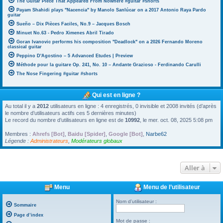
The Guitar Piece That Appeared From Nowhere #guitar #shorts
Payam Shahidi plays "Nacencia" by Manolo Sanlúcar on a 2017 Antonio Raya Pardo
guitar
Sueño – Dix Pièces Faciles, No.9 – Jacques Bosch
Minuet No.63 - Pedro Ximenes Abril Tirado
Goran Ivanovic performs his composition "Deadlock" on a 2026 Fernando Moreno
classical guitar
Peppino D'Agostino – 5 Advanced Etudes | Preview
Méthode pour la guitare Op. 241, No. 10 – Andante Grazioso - Ferdinando Carulli
The Nose Fingering #guitar #shorts
Qui est en ligne ?
Au total il y a
2012
utilisateurs en ligne : 4 enregistrés, 0 invisible et 2008 invités (d’après
le nombre d’utilisateurs actifs ces 5 dernières minutes)
Le record du nombre d’utilisateurs en ligne est de
10992
, le mer. oct. 08, 2025 5:08 pm
Membres :
Ahrefs [Bot]
,
Baidu [Spider]
,
Google [Bot]
,
Narbe62
Légende :
Administrateurs
,
Modérateurs globaux
Aller à
Menu
Menu de l’utilisateur
Nom d’utilisateur :
Sommaire
Page d’index
Mot de passe :