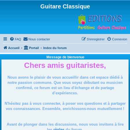
Guitare Classique
FAQ
Nous contacter
S’enregistrer
Connexion
Accueil
Portail
Index du forum
Message de bienvenue
Chers amis guitaristes,
Nous avons le plaisir de vous accueillir dans cet espace dédié à
notre passion commune. Que vous soyez débutant ou musicien
confirmé, ce forum est un lieu d'échange et de partage
d'expériences.
N'hésitez pas à vous connecter, à poser vos questions et à partager
vos connaissances. Ensemble, enrichissons-nous mutuellement !
Avant de plonger dans les discussions, nous vous invitons à lire
les
règles
du forum.