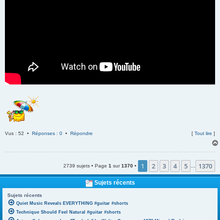
Vus : 52 •
Réponses : 0
•
Répondre
[
Tout lire
]
1
2
3
4
5
1370
2739 sujets • Page
1
sur
1370
•
…
Sujets récents
Sujets récents
Quiet Music Reveals EVERYTHING #guitar #shorts
Technique Should Feel Natural #guitar #shorts