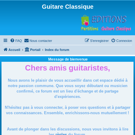
Guitare Classique
FAQ
Nous contacter
S’enregistrer
Connexion
Accueil
Portail
Index du forum
Message de bienvenue
Chers amis guitaristes,
Nous avons le plaisir de vous accueillir dans cet espace dédié à
notre passion commune. Que vous soyez débutant ou musicien
confirmé, ce forum est un lieu d'échange et de partage
d'expériences.
N'hésitez pas à vous connecter, à poser vos questions et à partager
vos connaissances. Ensemble, enrichissons-nous mutuellement !
Avant de plonger dans les discussions, nous vous invitons à lire
les
règles
du forum.