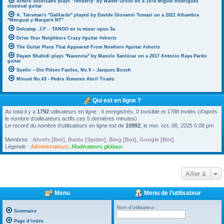
Arturo Solorzano plays "Tenderly" by Walter Gross on a 1978 Miguel Rodriguez
classical guitar
A. Tansman's "Gaillarde" played by Davide Giovanni Tomasi on a 2021 Alhambra
"Mengual y Margarit NT"
Delcamp. J.F: - TANGO en la mieur opus 3a
Drive Your Neighbors Crazy #guitar #shorts
The Guitar Piece That Appeared From Nowhere #guitar #shorts
Payam Shahidi plays "Nacencia" by Manolo Sanlúcar on a 2017 Antonio Raya Pardo
guitar
Sueño – Dix Pièces Faciles, No.9 – Jacques Bosch
Minuet No.63 - Pedro Ximenes Abril Tirado
Qui est en ligne ?
Au total il y a
1792
utilisateurs en ligne : 4 enregistrés, 0 invisible et 1788 invités (d’après
le nombre d’utilisateurs actifs ces 5 dernières minutes)
Le record du nombre d’utilisateurs en ligne est de
10992
, le mer. oct. 08, 2025 5:08 pm
Membres :
Ahrefs [Bot]
,
Baidu [Spider]
,
Bing [Bot]
,
Google [Bot]
Légende :
Administrateurs
,
Modérateurs globaux
Aller à
Menu
Menu de l’utilisateur
Nom d’utilisateur :
Sommaire
Page d’index