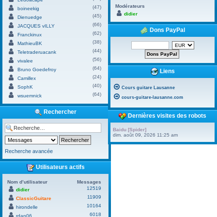
Modérateurs
(47)
boineekig
didier
(45)
Dienuedge
(66)
JACQUES vILLY
Dons PayPal
(62)
Franckinux
(38)
MathieuBK
(44)
Teletraderuacank
(56)
vivalee
(64)
Bruno Goedefroy
Liens
(24)
Camillex
(40)
SophK
Cours guitare Lausanne
(64)
wsuemnick
cours-guitare-lausanne.com
Rechercher
Dernières visites des robots
Baidu [Spider]
dim. août 09, 2026 11:25 am
Recherche avancée
Utilisateurs actifs
Nom d’utilisateur
Messages
12519
didier
11909
ClassicGuitare
10164
hirondelle
6018
rdan06