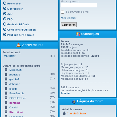
Mot de passe :
Rechercher
S’enregistrer
Se souvenir de moi
Aide
M’enregistrer
FAQ
Guide du BBCode
Conditions d’utilisation
Statistiques
Politique de vie privée
Totaux
134448
messages
Anniversaires
19862
sujets
Total des annonces :
0
Félicitations à :
Total des post-it :
62
marcofifty
(67)
Total des pièces jointes :
21995
Sujets par jour :
3
Durant les 30 prochains jours
Messages par jour :
19
M@ngOr€
Utilisateurs par jour :
1
Sujets par utilisateur :
2
(68)
proust75
Messages par utilisateur :
15
(51)
Messages par sujet :
7
grichkof
Johanne
8822
membres
(74)
jdcagli
Le membre enregistré le plus récent est
(69)
Amelia
.
FrereBenoît
(37)
DOGUET Léo
L’équipe du forum
(53)
jfontaine
(72)
Cassiel
Administrateurs
(50)
Pierrotinot
ClassicGuitare
(49)
Ledoacape