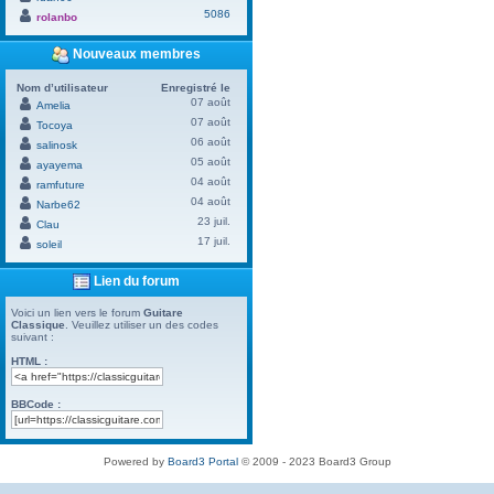
5086
rolanbo
Nouveaux membres
Nom d’utilisateur
Enregistré le
07 août
Amelia
07 août
Tocoya
06 août
salinosk
05 août
ayayema
04 août
ramfuture
04 août
Narbe62
23 juil.
Clau
17 juil.
soleil
Lien du forum
Voici un lien vers le forum
Guitare
Classique
. Veuillez utiliser un des codes
suivant :
HTML :
BBCode :
Powered by
Board3 Portal
© 2009 - 2023 Board3 Group