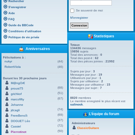
Rechercher
S’enregistrer
Se souvenir de moi
Aide
M’enregistrer
FAQ
Guide du BBCode
Conditions d’utilisation
Statistiques
Politique de vie privée
Totaux
134436
messages
Anniversaires
19856
sujets
Total des annonces :
0
Félicitations à :
Total des post-it :
62
nukyr
(44)
Total des pièces jointes :
21992
RobertViola
(46)
Sujets par jour :
3
Messages par jour :
19
Utilisateurs par jour :
1
Durant les 30 prochains jours
Sujets par utilisateur :
2
M@ngOr€
Messages par utilisateur :
15
(68)
Messages par sujet :
7
proust75
(51)
grichkof
8820
membres
(67)
marcofifty
Le membre enregistré le plus récent est
salinosk
.
Johanne
(74)
jdcagli
L’équipe du forum
(69)
FrereBenoît
(37)
DOGUET Léo
Administrateurs
(72)
Cassiel
ClassicGuitare
(50)
Pierrotinot