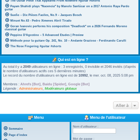
The Guitar Piece That Appeared From Nowhere #guitar #shorts
Payam Shahidi plays "Nacencia" by Manolo Sanlúcar on a 2017 Antonio Raya Pardo
guitar
Sueño – Dix Pièces Faciles, No.9 – Jacques Bosch
Minuet No.63 - Pedro Ximenes Abril Tirado
Goran Ivanovic performs his composition "Deadlock" on a 2026 Fernando Moreno
classical guitar
Peppino D'Agostino – 5 Advanced Etudes | Preview
Méthode pour la guitare Op. 241, No. 10 – Andante Grazioso - Ferdinando Carulli
The Nose Fingering #guitar #shorts
Qui est en ligne ?
Au total il y a
2049
utilisateurs en ligne : 3 enregistrés, 0 invisible et 2046 invités (d’après
le nombre d’utilisateurs actifs ces 5 dernières minutes)
Le record du nombre d’utilisateurs en ligne est de
10992
, le mer. oct. 08, 2025 5:08 pm
Membres :
Ahrefs [Bot]
,
Baidu [Spider]
,
Google [Bot]
Légende :
Administrateurs
,
Modérateurs globaux
Aller à
Menu
Menu de l’utilisateur
Nom d’utilisateur :
Sommaire
Page d’index
Mot de passe :