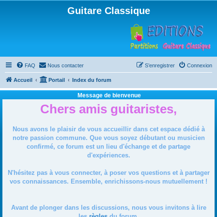
Guitare Classique
FAQ
Nous contacter
S’enregistrer
Connexion
Accueil
Portail
Index du forum
Message de bienvenue
Chers amis guitaristes,
Nous avons le plaisir de vous accueillir dans cet espace dédié à
notre passion commune. Que vous soyez débutant ou musicien
confirmé, ce forum est un lieu d'échange et de partage
d'expériences.
N'hésitez pas à vous connecter, à poser vos questions et à partager
vos connaissances. Ensemble, enrichissons-nous mutuellement !
Avant de plonger dans les discussions, nous vous invitons à lire
les
règles
du forum.