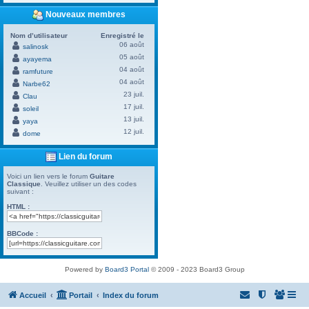
Nouveaux membres
Nom d’utilisateur
Enregistré le
06 août
salinosk
05 août
ayayema
04 août
ramfuture
04 août
Narbe62
23 juil.
Clau
17 juil.
soleil
13 juil.
yaya
12 juil.
dome
Lien du forum
Voici un lien vers le forum
Guitare
Classique
. Veuillez utiliser un des codes
suivant :
HTML :
BBCode :
Powered by
Board3 Portal
© 2009 - 2023 Board3 Group
Accueil
Portail
Index du forum