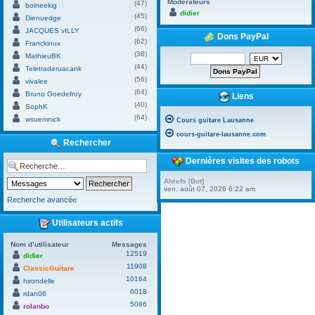
Modérateurs
(47)
boineekig
didier
(45)
Dienuedge
(66)
JACQUES vILLY
Dons PayPal
(62)
Franckinux
(38)
MathieuBK
(44)
Teletraderuacank
(56)
vivalee
(64)
Bruno Goedefroy
Liens
(40)
SophK
(64)
wsuemnick
Cours guitare Lausanne
cours-guitare-lausanne.com
Rechercher
Dernières visites des robots
Ahrefs [Bot]
ven. août 07, 2026 6:22 am
Recherche avancée
Utilisateurs actifs
Nom d’utilisateur
Messages
12519
didier
11908
ClassicGuitare
10164
hirondelle
6018
rdan06
5086
rolanbo