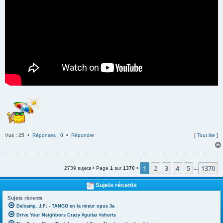
Vus : 25 •
Réponses : 0
•
Répondre
[
Tout lire
]
1
2
3
4
5
1370
2739 sujets • Page
1
sur
1370
•
…
Sujets récents
Sujets récents
Delcamp. J.F: - TANGO en la mieur opus 3a
Drive Your Neighbors Crazy #guitar #shorts