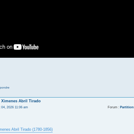
pondre
 Ximenes Abril Tirado
t 04, 2026 11:06 am
Forum :
Partition
menes Abril Tirado (1780-1856)