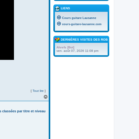
LIENS
Cours guitare Lausanne
cours-guitare-lausanne.com
DERNIÈRES VISITES DES ROBOTS
Ahrefs [Bot]
ven. août 07, 2026 11:08 pm
[
Tout lire
]
H
a
u
t
s classées par titre et niveau