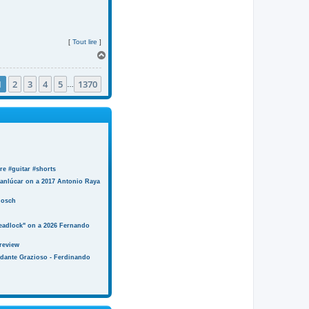
[
Tout lire
]
H
a
u
1
2
3
4
5
1370
t
…
e #guitar #shorts
anlúcar on a 2017 Antonio Raya
Bosch
eadlock" on a 2026 Fernando
review
ndante Grazioso - Ferdinando