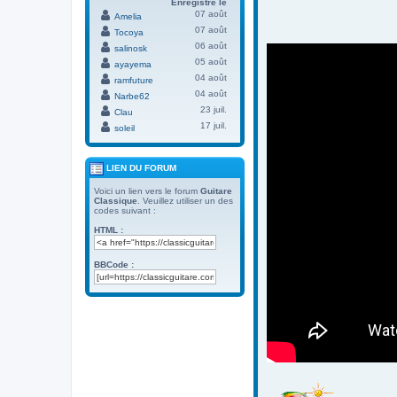
Enregistré le
07 août
Amelia
07 août
Tocoya
06 août
salinosk
05 août
ayayema
04 août
ramfuture
04 août
Narbe62
23 juil.
Clau
17 juil.
soleil
LIEN DU FORUM
Voici un lien vers le forum
Guitare
Classique
. Veuillez utiliser un des
codes suivant :
HTML :
BBCode :