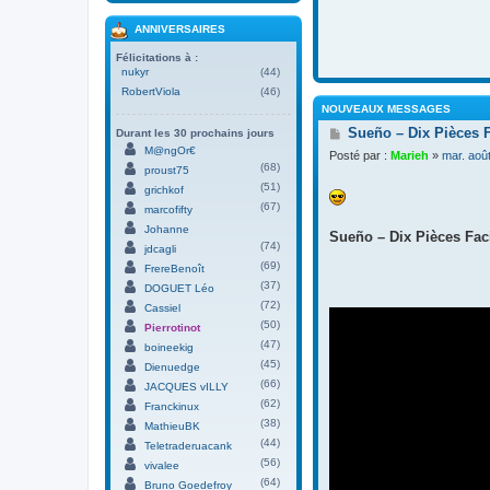
ANNIVERSAIRES
Félicitations à :
nukyr
(44)
RobertViola
(46)
NOUVEAUX MESSAGES
M
Sueño – Dix Pièces 
Durant les 30 prochains jours
e
M@ngOr€
Posté par :
Marieh
»
mar. aoû
s
(68)
proust75
s
(51)
grichkof
a
(67)
g
marcofifty
e
Johanne
Sueño – Dix Pièces Faci
(74)
jdcagli
(69)
FrereBenoît
(37)
DOGUET Léo
(72)
Cassiel
(50)
Pierrotinot
(47)
boineekig
(45)
Dienuedge
(66)
JACQUES vILLY
(62)
Franckinux
(38)
MathieuBK
(44)
Teletraderuacank
(56)
vivalee
(64)
Bruno Goedefroy