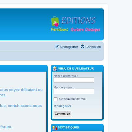
S’enregistrer
Connexion
MENU DE L’UTILISATEUR
Nom d’utilisateur :
Mot de passe :
 vous soyez débutant ou
ces.
Se souvenir de moi
mble, enrichissons-nous
M’enregistrer
forum.
STATISTIQUES