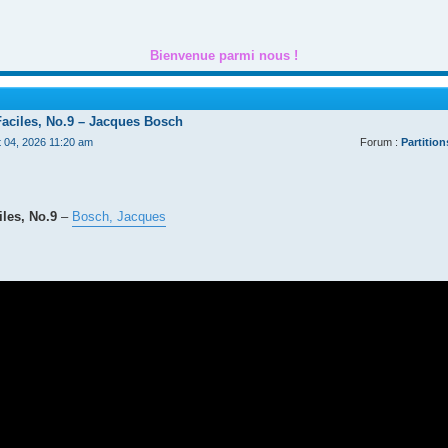
Bienvenue parmi nous !
Faciles, No.9 – Jacques Bosch
t 04, 2026 11:20 am
Forum :
Partition
les, No.9
–
Bosch, Jacques