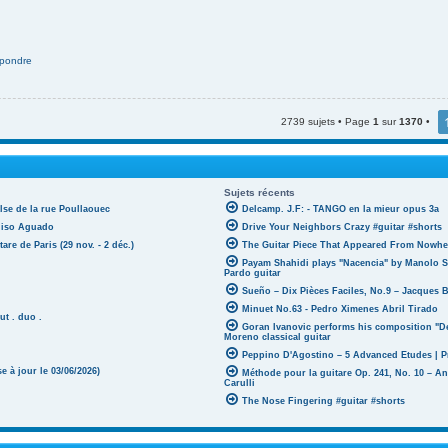
pondre
2739 sujets • Page
1
sur
1370
•
Sujets récents
lse de la rue Poullaouec
Delcamp. J.F: - TANGO en la mieur opus 3a
oniso Aguado
Drive Your Neighbors Crazy #guitar #shorts
tare de Paris (29 nov. - 2 déc.)
The Guitar Piece That Appeared From Nowher
Payam Shahidi plays "Nacencia" by Manolo S
Pardo guitar
Sueño – Dix Pièces Faciles, No.9 – Jacques 
Minuet No.63 - Pedro Ximenes Abril Tirado
ut . duo .
Goran Ivanovic performs his composition "D
Moreno classical guitar
Peppino D'Agostino – 5 Advanced Etudes | P
 à jour le 03/06/2026)
Méthode pour la guitare Op. 241, No. 10 – A
Carulli
The Nose Fingering #guitar #shorts