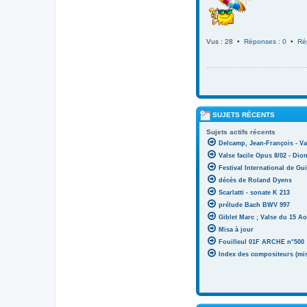
Vus : 28 •
Réponses : 0
•
Ré
SUJETS RÉCENTS
Sujets actifs récents
Delcamp, Jean-François - Va
Valse facile Opus 8/02 - Di
Festival International de Gui
décès de Roland Dyens
Scarlatti - sonate K 213
prélude Bach BWV 997
Giblet Marc ; Valse du 15 Ao
Misa à jour
Fouilleul 01F ARCHE n°500
Index des compositeurs (mise