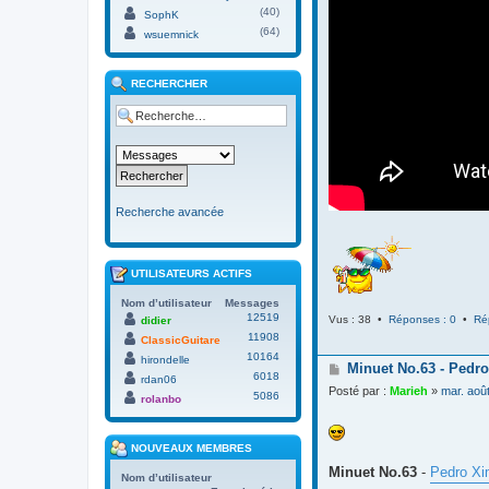
(40)
SophK
(64)
wsuemnick
RECHERCHER
Recherche avancée
UTILISATEURS ACTIFS
Nom d’utilisateur
Messages
12519
Vus : 38 •
Réponses : 0
•
Ré
didier
11908
ClassicGuitare
10164
hirondelle
M
Minuet No.63 - Pedro
6018
rdan06
e
Posté par :
Marieh
»
mar. aoû
5086
s
rolanbo
s
a
g
NOUVEAUX MEMBRES
e
Minuet No.63
-
Pedro Xi
Nom d’utilisateur