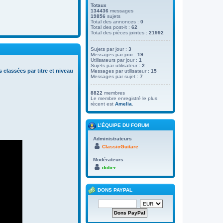
Totaux
134436
messages
19856
sujets
Total des annonces :
0
Total des post-it :
62
Total des pièces jointes :
21992
Sujets par jour :
3
Messages par jour :
19
Utilisateurs par jour :
1
Sujets par utilisateur :
2
s classées par titre et niveau
Messages par utilisateur :
15
Messages par sujet :
7
8822
membres
Le membre enregistré le plus
récent est
Amelia
.
L’ÉQUIPE DU FORUM
Administrateurs
ClassicGuitare
Modérateurs
didier
DONS PAYPAL