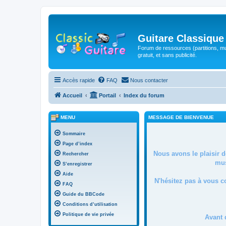
Guitare Classique
Forum de ressources (partitions, mu
gratuit, et sans publicité.
Accès rapide
FAQ
Nous contacter
Accueil
Portail
Index du forum
MENU
MESSAGE DE BIENVENUE
Sommaire
Page d’index
Nous avons le plaisir 
Rechercher
mus
S’enregistrer
Aide
N'hésitez pas à vous c
FAQ
Guide du BBCode
Conditions d’utilisation
Politique de vie privée
Avant 