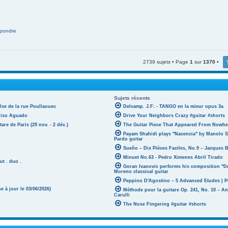
pondre
2739 sujets • Page
1
sur
1370
•
Sujets récents
lse de la rue Poullaouec
Delcamp. J.F: - TANGO en la mieur opus 3a
oniso Aguado
Drive Your Neighbors Crazy #guitar #shorts
tare de Paris (29 nov. - 2 déc.)
The Guitar Piece That Appeared From Nowher
Payam Shahidi plays "Nacencia" by Manolo S
Pardo guitar
Sueño – Dix Pièces Faciles, No.9 – Jacques 
Minuet No.63 - Pedro Ximenes Abril Tirado
ut . duo .
Goran Ivanovic performs his composition "D
Moreno classical guitar
Peppino D'Agostino – 5 Advanced Etudes | P
 à jour le 03/06/2026)
Méthode pour la guitare Op. 241, No. 10 – A
Carulli
The Nose Fingering #guitar #shorts