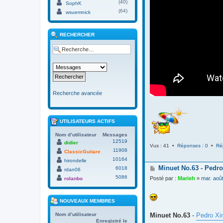
(40)
SophK
(64)
wsuemnick
RECHERCHER
Recherche avancée
UTILISATEURS ACTIFS
Nom d’utilisateur
Messages
12519
didier
Vus : 41 •
Réponses : 0
•
Ré
11908
ClassicGuitare
10164
hirondelle
M
Minuet No.63 - Pedro
6018
rdan06
e
5086
Posté par :
Marieh
»
mar. aoû
rolanbo
s
s
a
NOUVEAUX MEMBRES
g
e
Minuet No.63
-
Pedro Xi
Nom d’utilisateur
Enregistré le