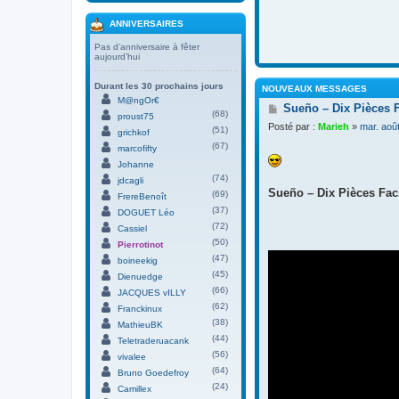
ANNIVERSAIRES
Pas d’anniversaire à fêter
aujourd’hui
Durant les 30 prochains jours
NOUVEAUX MESSAGES
M@ngOr€
M
Sueño – Dix Pièces 
(68)
proust75
e
Posté par :
Marieh
»
mar. aoû
(51)
s
grichkof
s
(67)
marcofifty
a
Johanne
g
(74)
jdcagli
e
Sueño – Dix Pièces Faci
(69)
FrereBenoît
(37)
DOGUET Léo
(72)
Cassiel
(50)
Pierrotinot
(47)
boineekig
(45)
Dienuedge
(66)
JACQUES vILLY
(62)
Franckinux
(38)
MathieuBK
(44)
Teletraderuacank
(56)
vivalee
(64)
Bruno Goedefroy
(24)
Camillex