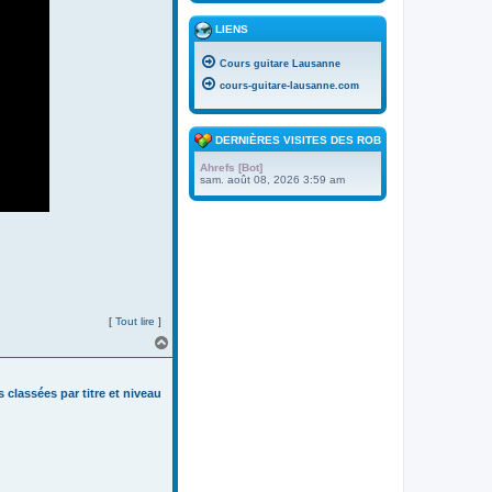
LIENS
Cours guitare Lausanne
cours-guitare-lausanne.com
DERNIÈRES VISITES DES ROBOTS
Ahrefs [Bot]
sam. août 08, 2026 3:59 am
[
Tout lire
]
H
a
u
t
s classées par titre et niveau