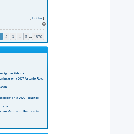
[
Tout lire
]
H
a
u
1
2
3
4
5
1370
t
…
e #guitar #shorts
anlúcar on a 2017 Antonio Raya
Bosch
eadlock" on a 2026 Fernando
review
ndante Grazioso - Ferdinando