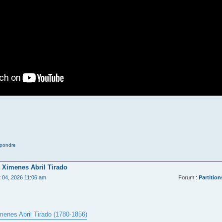
pondre
 Ximenes Abril Tirado
t 04, 2026 11:06 am
Forum :
Partition
menes Abril Tirado (1780-1856)