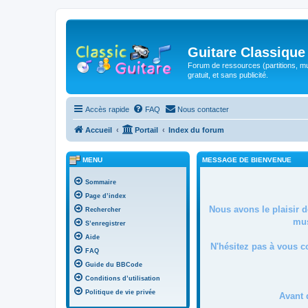
Guitare Classique
Forum de ressources (partitions, mu
gratuit, et sans publicité.
Accès rapide
FAQ
Nous contacter
Accueil
Portail
Index du forum
MENU
MESSAGE DE BIENVENUE
Sommaire
Page d’index
Nous avons le plaisir 
Rechercher
mus
S’enregistrer
Aide
N'hésitez pas à vous c
FAQ
Guide du BBCode
Conditions d’utilisation
Politique de vie privée
Avant 