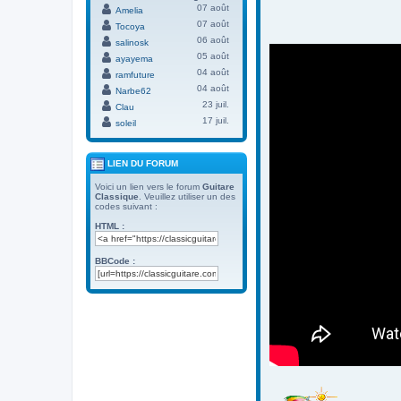
07 août
Amelia
07 août
Tocoya
06 août
salinosk
05 août
ayayema
04 août
ramfuture
04 août
Narbe62
23 juil.
Clau
17 juil.
soleil
LIEN DU FORUM
Voici un lien vers le forum
Guitare
Classique
. Veuillez utiliser un des
codes suivant :
HTML :
BBCode :