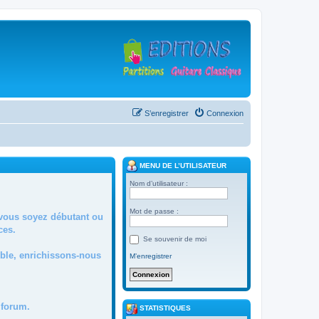
S’enregistrer
Connexion
MENU DE L’UTILISATEUR
Nom d’utilisateur :
Mot de passe :
 vous soyez débutant ou
ces.
Se souvenir de moi
mble, enrichissons-nous
M’enregistrer
forum.
STATISTIQUES