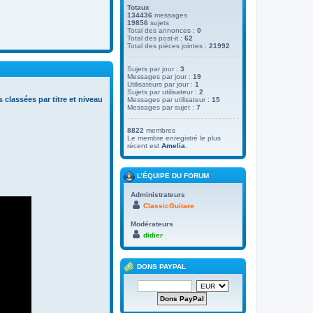
Totaux
134436
messages
19856
sujets
Total des annonces :
0
Total des post-it :
62
Total des pièces jointes :
21992
Sujets par jour :
3
Messages par jour :
19
Utilisateurs par jour :
1
Sujets par utilisateur :
2
s classées par titre et niveau
Messages par utilisateur :
15
Messages par sujet :
7
8822
membres
Le membre enregistré le plus
récent est
Amelia
.
L’ÉQUIPE DU FORUM
Administrateurs
ClassicGuitare
Modérateurs
didier
DONS PAYPAL