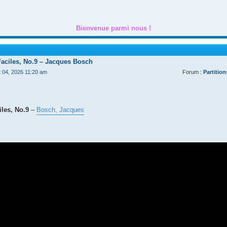
Bienvenue parmi nous !
Faciles, No.9 – Jacques Bosch
t 04, 2026 11:20 am
Forum :
Partition
les, No.9
–
Bosch, Jacques