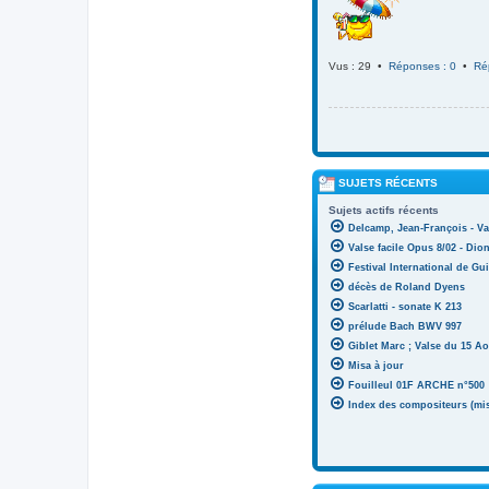
Vus : 29 •
Réponses : 0
•
Ré
SUJETS RÉCENTS
Sujets actifs récents
Delcamp, Jean-François - Va
Valse facile Opus 8/02 - Di
Festival International de Gui
décès de Roland Dyens
Scarlatti - sonate K 213
prélude Bach BWV 997
Giblet Marc ; Valse du 15 Ao
Misa à jour
Fouilleul 01F ARCHE n°500
Index des compositeurs (mise