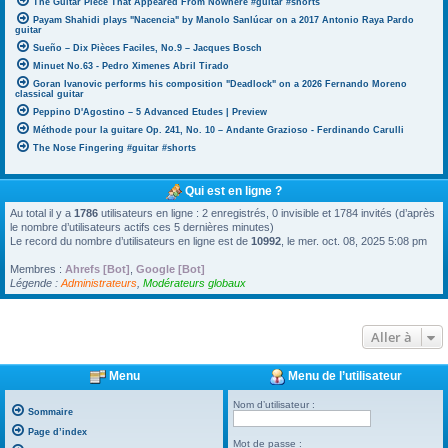
The Guitar Piece That Appeared From Nowhere #guitar #shorts
Payam Shahidi plays "Nacencia" by Manolo Sanlúcar on a 2017 Antonio Raya Pardo
guitar
Sueño – Dix Pièces Faciles, No.9 – Jacques Bosch
Minuet No.63 - Pedro Ximenes Abril Tirado
Goran Ivanovic performs his composition "Deadlock" on a 2026 Fernando Moreno
classical guitar
Peppino D'Agostino – 5 Advanced Etudes | Preview
Méthode pour la guitare Op. 241, No. 10 – Andante Grazioso - Ferdinando Carulli
The Nose Fingering #guitar #shorts
Qui est en ligne ?
Au total il y a
1786
utilisateurs en ligne : 2 enregistrés, 0 invisible et 1784 invités (d’après
le nombre d’utilisateurs actifs ces 5 dernières minutes)
Le record du nombre d’utilisateurs en ligne est de
10992
, le mer. oct. 08, 2025 5:08 pm
Membres :
Ahrefs [Bot]
,
Google [Bot]
Légende :
Administrateurs
,
Modérateurs globaux
Aller à
Menu
Menu de l’utilisateur
Nom d’utilisateur :
Sommaire
Page d’index
Mot de passe :