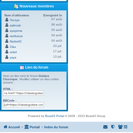
Nouveaux membres
Nom d’utilisateur
Enregistré le
07 août
Tocoya
06 août
salinosk
05 août
ayayema
04 août
ramfuture
04 août
Narbe62
23 juil.
Clau
17 juil.
soleil
13 juil.
yaya
Lien du forum
Voici un lien vers le forum
Guitare
Classique
. Veuillez utiliser un des codes
suivant :
HTML :
BBCode :
Powered by
Board3 Portal
© 2009 - 2023 Board3 Group
Accueil
Portail
Index du forum