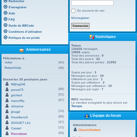
Rechercher
S’enregistrer
Se souvenir de moi
Aide
M’enregistrer
FAQ
Guide du BBCode
Conditions d’utilisation
Statistiques
Politique de vie privée
Totaux
134436
messages
Anniversaires
19856
sujets
Total des annonces :
0
Félicitations à :
Total des post-it :
62
nukyr
(44)
Total des pièces jointes :
21992
RobertViola
(46)
Sujets par jour :
3
Messages par jour :
19
Utilisateurs par jour :
1
Durant les 30 prochains jours
Sujets par utilisateur :
2
M@ngOr€
Messages par utilisateur :
15
(68)
Messages par sujet :
7
proust75
(51)
grichkof
8821
membres
(67)
marcofifty
Le membre enregistré le plus récent est
Tocoya
.
Johanne
(74)
jdcagli
L’équipe du forum
(69)
FrereBenoît
(37)
DOGUET Léo
Administrateurs
(72)
Cassiel
ClassicGuitare
(50)
Pierrotinot