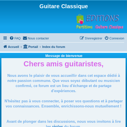
Guitare Classique
FAQ
Nous contacter
S’enregistrer
Connexion
Accueil
Portail
Index du forum
Message de bienvenue
Chers amis guitaristes,
Nous avons le plaisir de vous accueillir dans cet espace dédié à
notre passion commune. Que vous soyez débutant ou musicien
confirmé, ce forum est un lieu d'échange et de partage
d'expériences.
N'hésitez pas à vous connecter, à poser vos questions et à partager
vos connaissances. Ensemble, enrichissons-nous mutuellement !
Avant de plonger dans les discussions, nous vous invitons à lire
les
règles
du forum.