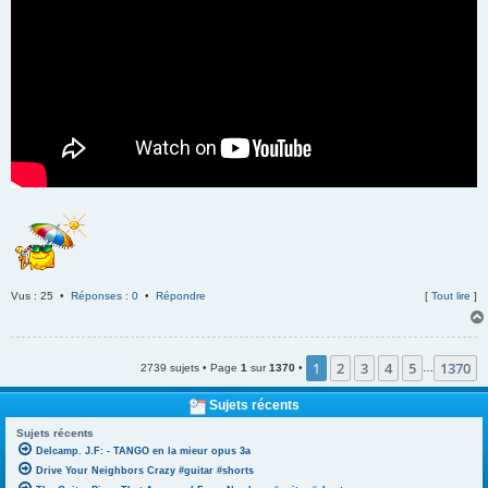
Vus : 25 •
Réponses : 0
•
Répondre
[
Tout lire
]
1
2
3
4
5
1370
2739 sujets • Page
1
sur
1370
•
…
Sujets récents
Sujets récents
Delcamp. J.F: - TANGO en la mieur opus 3a
Drive Your Neighbors Crazy #guitar #shorts