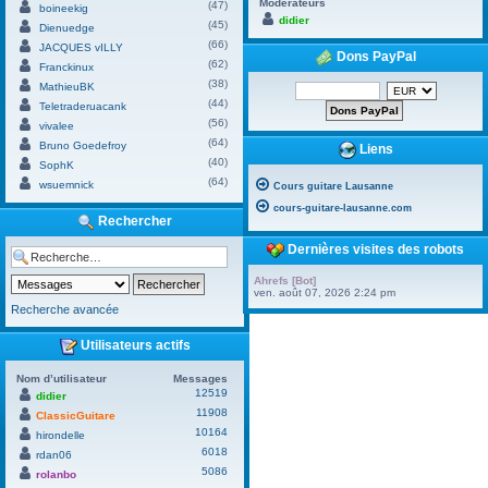
Modérateurs
(47)
boineekig
didier
(45)
Dienuedge
(66)
JACQUES vILLY
Dons PayPal
(62)
Franckinux
(38)
MathieuBK
(44)
Teletraderuacank
(56)
vivalee
(64)
Bruno Goedefroy
Liens
(40)
SophK
(64)
wsuemnick
Cours guitare Lausanne
cours-guitare-lausanne.com
Rechercher
Dernières visites des robots
Ahrefs [Bot]
ven. août 07, 2026 2:24 pm
Recherche avancée
Utilisateurs actifs
Nom d’utilisateur
Messages
12519
didier
11908
ClassicGuitare
10164
hirondelle
6018
rdan06
5086
rolanbo