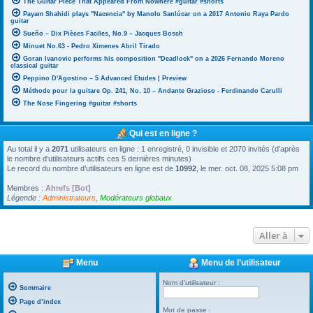
The Guitar Piece That Appeared From Nowhere #guitar #shorts
Payam Shahidi plays "Nacencia" by Manolo Sanlúcar on a 2017 Antonio Raya Pardo
guitar
Sueño – Dix Pièces Faciles, No.9 – Jacques Bosch
Minuet No.63 - Pedro Ximenes Abril Tirado
Goran Ivanovic performs his composition "Deadlock" on a 2026 Fernando Moreno
classical guitar
Peppino D'Agostino – 5 Advanced Etudes | Preview
Méthode pour la guitare Op. 241, No. 10 – Andante Grazioso - Ferdinando Carulli
The Nose Fingering #guitar #shorts
Qui est en ligne ?
Au total il y a
2071
utilisateurs en ligne : 1 enregistré, 0 invisible et 2070 invités (d’après
le nombre d’utilisateurs actifs ces 5 dernières minutes)
Le record du nombre d’utilisateurs en ligne est de
10992
, le mer. oct. 08, 2025 5:08 pm
Membres :
Ahrefs [Bot]
Légende :
Administrateurs
,
Modérateurs globaux
Aller à
Menu
Menu de l’utilisateur
Nom d’utilisateur :
Sommaire
Page d’index
Mot de passe :