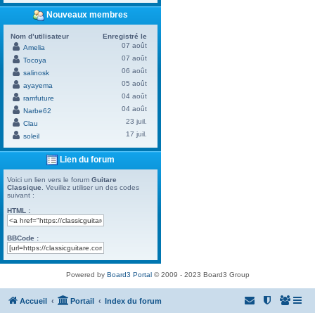
Nouveaux membres
Nom d’utilisateur
Enregistré le
07 août
Amelia
07 août
Tocoya
06 août
salinosk
05 août
ayayema
04 août
ramfuture
04 août
Narbe62
23 juil.
Clau
17 juil.
soleil
Lien du forum
Voici un lien vers le forum
Guitare
Classique
. Veuillez utiliser un des codes
suivant :
HTML :
BBCode :
Powered by
Board3 Portal
© 2009 - 2023 Board3 Group
Accueil
Portail
Index du forum