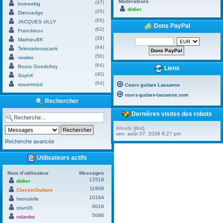
Modérateurs
(47)
boineekig
didier
(45)
Dienuedge
(66)
JACQUES vILLY
Dons PayPal
(62)
Franckinux
(38)
MathieuBK
(44)
Teletraderuacank
(56)
vivalee
(64)
Bruno Goedefroy
Liens
(40)
SophK
(64)
wsuemnick
Cours guitare Lausanne
cours-guitare-lausanne.com
Rechercher
Dernières visites des robots
Ahrefs [Bot]
ven. août 07, 2026 8:27 pm
Recherche avancée
Utilisateurs actifs
Nom d’utilisateur
Messages
12519
didier
11908
ClassicGuitare
10164
hirondelle
6018
rdan06
5086
rolanbo