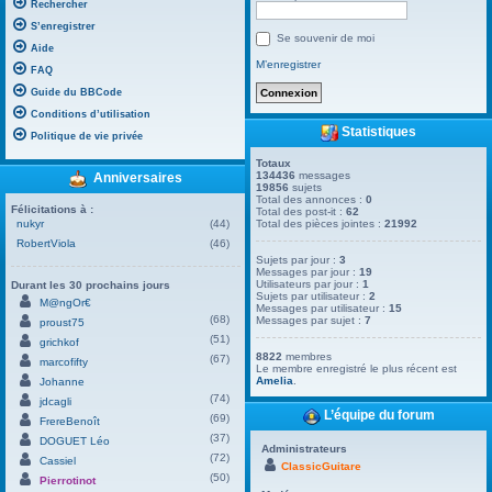
Rechercher
S’enregistrer
Se souvenir de moi
Aide
M’enregistrer
FAQ
Guide du BBCode
Conditions d’utilisation
Statistiques
Politique de vie privée
Totaux
134436
messages
Anniversaires
19856
sujets
Total des annonces :
0
Félicitations à :
Total des post-it :
62
nukyr
(44)
Total des pièces jointes :
21992
RobertViola
(46)
Sujets par jour :
3
Messages par jour :
19
Utilisateurs par jour :
1
Durant les 30 prochains jours
Sujets par utilisateur :
2
M@ngOr€
Messages par utilisateur :
15
(68)
Messages par sujet :
7
proust75
(51)
grichkof
8822
membres
(67)
marcofifty
Le membre enregistré le plus récent est
Amelia
.
Johanne
(74)
jdcagli
L’équipe du forum
(69)
FrereBenoît
(37)
DOGUET Léo
Administrateurs
(72)
Cassiel
ClassicGuitare
(50)
Pierrotinot