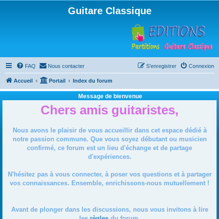
Guitare Classique
FAQ
Nous contacter
S’enregistrer
Connexion
Accueil
Portail
Index du forum
Message de bienvenue
Chers amis guitaristes,
Nous avons le plaisir de vous accueillir dans cet espace dédié à
notre passion commune. Que vous soyez débutant ou musicien
confirmé, ce forum est un lieu d'échange et de partage
d'expériences.
N'hésitez pas à vous connecter, à poser vos questions et à partager
vos connaissances. Ensemble, enrichissons-nous mutuellement !
Avant de plonger dans les discussions, nous vous invitons à lire
les
règles
du forum.