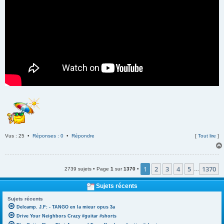
Vus : 25 •
Réponses : 0
•
Répondre
[
Tout lire
]
1
2
3
4
5
1370
2739 sujets • Page
1
sur
1370
•
…
Sujets récents
Sujets récents
Delcamp. J.F: - TANGO en la mieur opus 3a
Drive Your Neighbors Crazy #guitar #shorts