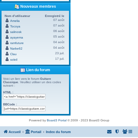
Nouveaux membres
Nom d’utilisateur
Enregistré le
07 août
Amelia
07 août
Tocoya
06 août
salinosk
05 août
ayayema
04 août
ramfuture
04 août
Narbe62
23 juil.
Clau
17 juil.
soleil
Lien du forum
Voici un lien vers le forum
Guitare
Classique
. Veuillez utiliser un des codes
suivant :
HTML :
BBCode :
Powered by
Board3 Portal
© 2009 - 2023 Board3 Group
Accueil
Portail
Index du forum