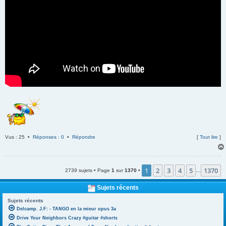
Vus : 25 •
Réponses : 0
•
Répondre
[
Tout lire
]
1
2
3
4
5
1370
2739 sujets • Page
1
sur
1370
•
…
Sujets récents
Sujets récents
Delcamp. J.F: - TANGO en la mieur opus 3a
Drive Your Neighbors Crazy #guitar #shorts