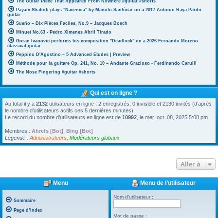
The Guitar Piece That Appeared From Nowhere #guitar #shorts
Payam Shahidi plays "Nacencia" by Manolo Sanlúcar on a 2017 Antonio Raya Pardo
guitar
Sueño – Dix Pièces Faciles, No.9 – Jacques Bosch
Minuet No.63 - Pedro Ximenes Abril Tirado
Goran Ivanovic performs his composition "Deadlock" on a 2026 Fernando Moreno
classical guitar
Peppino D'Agostino – 5 Advanced Etudes | Preview
Méthode pour la guitare Op. 241, No. 10 – Andante Grazioso - Ferdinando Carulli
The Nose Fingering #guitar #shorts
Qui est en ligne ?
Au total il y a
2132
utilisateurs en ligne : 2 enregistrés, 0 invisible et 2130 invités (d’après
le nombre d’utilisateurs actifs ces 5 dernières minutes)
Le record du nombre d’utilisateurs en ligne est de
10992
, le mer. oct. 08, 2025 5:08 pm
Membres :
Ahrefs [Bot]
,
Bing [Bot]
Légende :
Administrateurs
,
Modérateurs globaux
Aller à
Menu
Menu de l’utilisateur
Nom d’utilisateur :
Sommaire
Page d’index
Mot de passe :