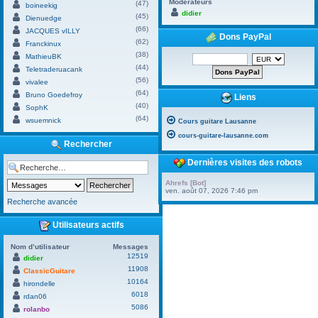
Modérateurs
(47)
boineekig
didier
(45)
Dienuedge
(66)
JACQUES vILLY
Dons PayPal
(62)
Franckinux
(38)
MathieuBK
(44)
Teletraderuacank
(56)
vivalee
(64)
Bruno Goedefroy
Liens
(40)
SophK
(64)
wsuemnick
Cours guitare Lausanne
cours-guitare-lausanne.com
Rechercher
Dernières visites des robots
Ahrefs [Bot]
ven. août 07, 2026 7:46 pm
Recherche avancée
Utilisateurs actifs
Nom d’utilisateur
Messages
12519
didier
11908
ClassicGuitare
10164
hirondelle
6018
rdan06
5086
rolanbo