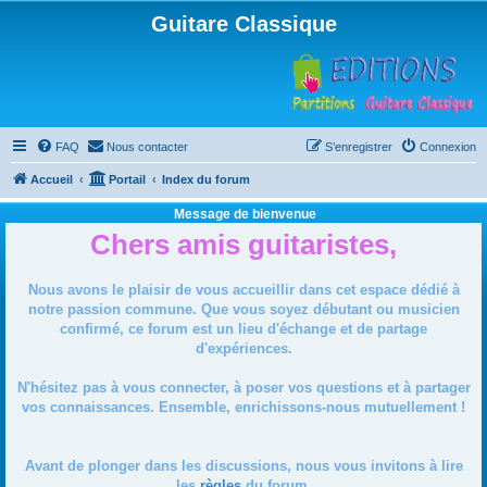
Guitare Classique
FAQ
Nous contacter
S’enregistrer
Connexion
Accueil
Portail
Index du forum
Message de bienvenue
Chers amis guitaristes,
Nous avons le plaisir de vous accueillir dans cet espace dédié à
notre passion commune. Que vous soyez débutant ou musicien
confirmé, ce forum est un lieu d'échange et de partage
d'expériences.
N'hésitez pas à vous connecter, à poser vos questions et à partager
vos connaissances. Ensemble, enrichissons-nous mutuellement !
Avant de plonger dans les discussions, nous vous invitons à lire
les
règles
du forum.