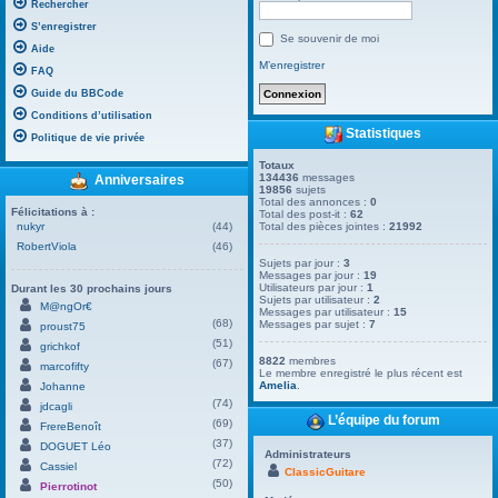
Rechercher
S’enregistrer
Se souvenir de moi
Aide
M’enregistrer
FAQ
Guide du BBCode
Conditions d’utilisation
Statistiques
Politique de vie privée
Totaux
134436
messages
Anniversaires
19856
sujets
Total des annonces :
0
Félicitations à :
Total des post-it :
62
nukyr
(44)
Total des pièces jointes :
21992
RobertViola
(46)
Sujets par jour :
3
Messages par jour :
19
Utilisateurs par jour :
1
Durant les 30 prochains jours
Sujets par utilisateur :
2
M@ngOr€
Messages par utilisateur :
15
(68)
Messages par sujet :
7
proust75
(51)
grichkof
8822
membres
(67)
marcofifty
Le membre enregistré le plus récent est
Amelia
.
Johanne
(74)
jdcagli
L’équipe du forum
(69)
FrereBenoît
(37)
DOGUET Léo
Administrateurs
(72)
Cassiel
ClassicGuitare
(50)
Pierrotinot