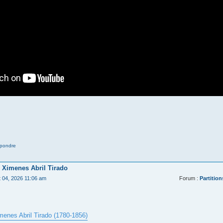
pondre
 Ximenes Abril Tirado
t 04, 2026 11:06 am
Forum :
Partition
menes Abril Tirado (1780-1856)