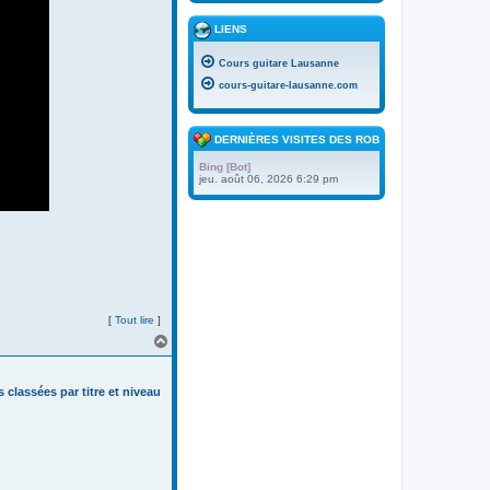
LIENS
Cours guitare Lausanne
cours-guitare-lausanne.com
DERNIÈRES VISITES DES ROBOTS
Bing [Bot]
jeu. août 06, 2026 6:29 pm
[
Tout lire
]
H
a
u
t
s classées par titre et niveau