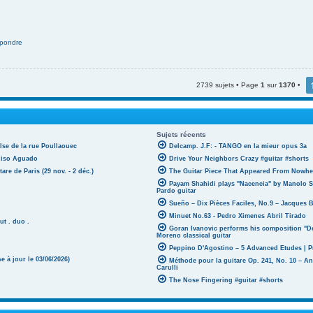
pondre
2739 sujets • Page
1
sur
1370
•
Sujets récents
lse de la rue Poullaouec
Delcamp. J.F: - TANGO en la mieur opus 3a
oniso Aguado
Drive Your Neighbors Crazy #guitar #shorts
tare de Paris (29 nov. - 2 déc.)
The Guitar Piece That Appeared From Nowher
Payam Shahidi plays "Nacencia" by Manolo S
Pardo guitar
Sueño – Dix Pièces Faciles, No.9 – Jacques 
Minuet No.63 - Pedro Ximenes Abril Tirado
ut . duo .
Goran Ivanovic performs his composition "D
Moreno classical guitar
Peppino D'Agostino – 5 Advanced Etudes | P
 à jour le 03/06/2026)
Méthode pour la guitare Op. 241, No. 10 – A
Carulli
The Nose Fingering #guitar #shorts