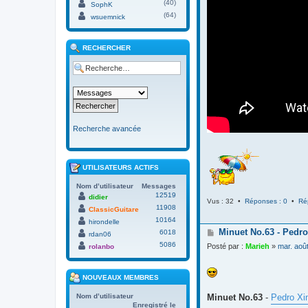
(40)
SophK
(64)
wsuemnick
RECHERCHER
Recherche avancée
UTILISATEURS ACTIFS
Nom d’utilisateur
Messages
12519
didier
Vus : 32 •
Réponses : 0
•
Ré
11908
ClassicGuitare
10164
hirondelle
M
Minuet No.63 - Pedro
6018
rdan06
e
5086
Posté par :
Marieh
»
mar. aoû
rolanbo
s
s
a
NOUVEAUX MEMBRES
g
e
Minuet No.63
-
Pedro Xi
Nom d’utilisateur
Enregistré le