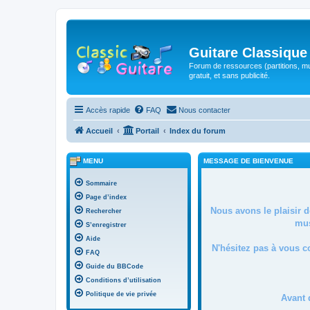
Guitare Classique
Forum de ressources (partitions, mu
gratuit, et sans publicité.
Accès rapide
FAQ
Nous contacter
Accueil
Portail
Index du forum
MENU
MESSAGE DE BIENVENUE
Sommaire
Page d’index
Nous avons le plaisir 
Rechercher
mus
S’enregistrer
Aide
N'hésitez pas à vous c
FAQ
Guide du BBCode
Conditions d’utilisation
Politique de vie privée
Avant 