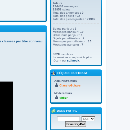
Totaux
134436
messages
19856
sujets
Total des annonces :
0
Total des post-it :
62
Total des pièces jointes :
21992
Sujets par jour :
3
Messages par jour :
19
Utilisateurs par jour :
1
Sujets par utilisateur :
2
s classées par titre et niveau
Messages par utilisateur :
15
Messages par sujet :
7
8820
membres
Le membre enregistré le plus
récent est
salinosk
.
L’ÉQUIPE DU FORUM
Administrateurs
ClassicGuitare
Modérateurs
didier
DONS PAYPAL