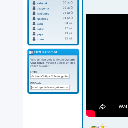
06 août
salinosk
05 août
ayayema
04 août
ramfuture
04 août
Narbe62
23 juil.
Clau
17 juil.
soleil
13 juil.
yaya
12 juil.
dome
LIEN DU FORUM
Voici un lien vers le forum
Guitare
Classique
. Veuillez utiliser un des
codes suivant :
HTML :
BBCode :