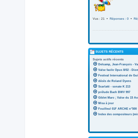
Vus : 21 •
Réponses : 0
•
Ré
SUJETS RÉCENTS
Sujets actifs récents
Delcamp, Jean-François - Va
Valse facile Opus 8/02 - Di
Festival International de Gui
décès de Roland Dyens
Scarlatti - sonate K 213
prélude Bach BWV 997
Giblet Marc ; Valse du 15 Ao
Misa à jour
Fouilleul 01F ARCHE n°500
Index des compositeurs (mise