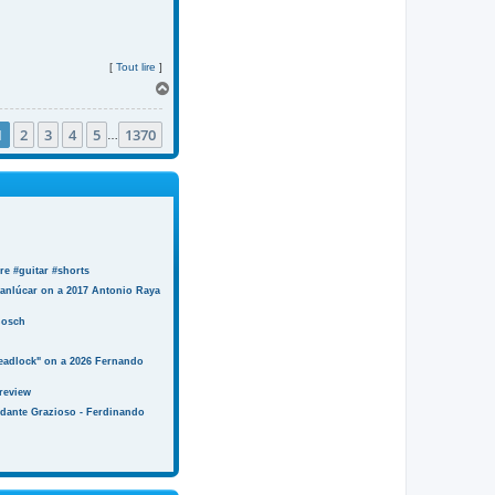
[
Tout lire
]
H
a
u
1
2
3
4
5
1370
t
…
e #guitar #shorts
anlúcar on a 2017 Antonio Raya
Bosch
eadlock" on a 2026 Fernando
review
ndante Grazioso - Ferdinando