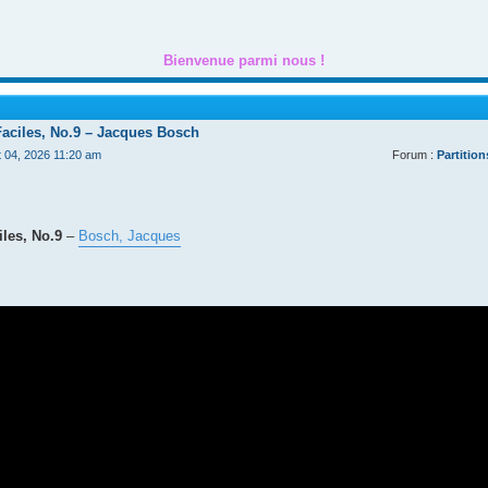
Bienvenue parmi nous !
Faciles, No.9 – Jacques Bosch
t 04, 2026 11:20 am
Forum :
Partition
les, No.9
–
Bosch, Jacques