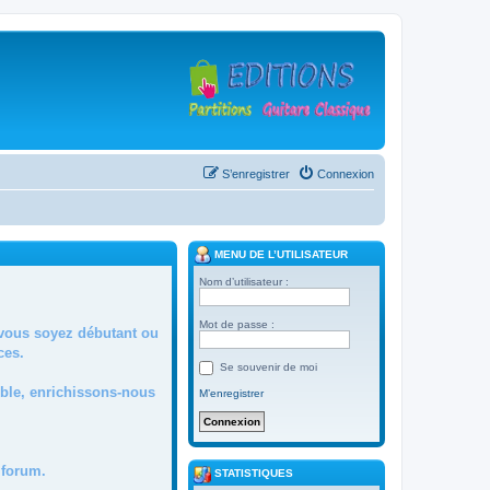
S’enregistrer
Connexion
MENU DE L’UTILISATEUR
Nom d’utilisateur :
Mot de passe :
 vous soyez débutant ou
ces.
Se souvenir de moi
mble, enrichissons-nous
M’enregistrer
forum.
STATISTIQUES