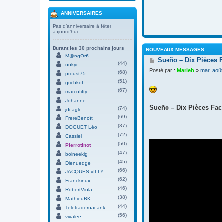
ANNIVERSAIRES
Pas d’anniversaire à fêter
aujourd’hui
Durant les 30 prochains jours
NOUVEAUX MESSAGES
M@ngOr€
M
Sueño – Dix Pièces 
(44)
nukyr
e
Posté par :
Marieh
»
mar. aoû
(68)
s
proust75
s
(51)
grichkof
a
(67)
marcofifty
g
Johanne
e
Sueño – Dix Pièces Faci
(74)
jdcagli
(69)
FrereBenoît
(37)
DOGUET Léo
(72)
Cassiel
(50)
Pierrotinot
(47)
boineekig
(45)
Dienuedge
(66)
JACQUES vILLY
(62)
Franckinux
(46)
RobertViola
(38)
MathieuBK
(44)
Teletraderuacank
(56)
vivalee