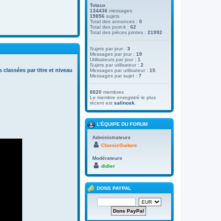
Totaux
134436
messages
19856
sujets
Total des annonces :
0
Total des post-it :
62
Total des pièces jointes :
21992
Sujets par jour :
3
Messages par jour :
19
Utilisateurs par jour :
1
Sujets par utilisateur :
2
s classées par titre et niveau
Messages par utilisateur :
15
Messages par sujet :
7
8820
membres
Le membre enregistré le plus
récent est
salinosk
.
L’ÉQUIPE DU FORUM
Administrateurs
ClassicGuitare
Modérateurs
didier
DONS PAYPAL