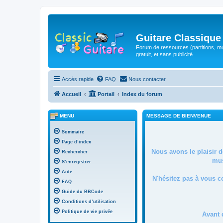
Guitare Classique
Forum de ressources (partitions, mu
gratuit, et sans publicité.
Accès rapide
FAQ
Nous contacter
Accueil
Portail
Index du forum
MENU
MESSAGE DE BIENVENUE
Sommaire
Page d’index
Nous avons le plaisir 
Rechercher
mus
S’enregistrer
Aide
N'hésitez pas à vous c
FAQ
Guide du BBCode
Conditions d’utilisation
Politique de vie privée
Avant 