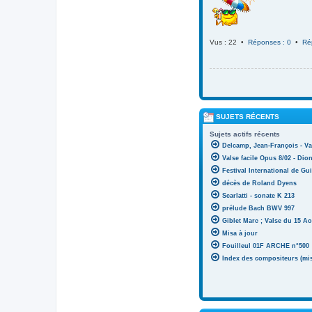
Vus : 22 •
Réponses : 0
•
Ré
SUJETS RÉCENTS
Sujets actifs récents
Delcamp, Jean-François - Va
Valse facile Opus 8/02 - Di
Festival International de Gui
décès de Roland Dyens
Scarlatti - sonate K 213
prélude Bach BWV 997
Giblet Marc ; Valse du 15 Ao
Misa à jour
Fouilleul 01F ARCHE n°500
Index des compositeurs (mise