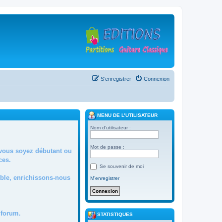
S’enregistrer
Connexion
MENU DE L’UTILISATEUR
Nom d’utilisateur :
Mot de passe :
 vous soyez débutant ou
ces.
Se souvenir de moi
mble, enrichissons-nous
M’enregistrer
forum.
STATISTIQUES