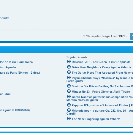
pondre
2739 sujets • Page
1
sur
1370
•
Sujets récents
lse de la rue Poullaouec
Delcamp. J.F: - TANGO en la mieur opus 3a
oniso Aguado
Drive Your Neighbors Crazy #guitar #shorts
tare de Paris (29 nov. - 2 déc.)
The Guitar Piece That Appeared From Nowher
Payam Shahidi plays "Nacencia" by Manolo S
Pardo guitar
Sueño – Dix Pièces Faciles, No.9 – Jacques 
Minuet No.63 - Pedro Ximenes Abril Tirado
ut . duo .
Goran Ivanovic performs his composition "D
Moreno classical guitar
Peppino D'Agostino – 5 Advanced Etudes | P
 à jour le 03/06/2026)
Méthode pour la guitare Op. 241, No. 10 – A
Carulli
The Nose Fingering #guitar #shorts