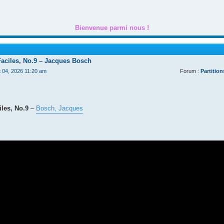
Bienvenue parmi nous !
Faciles, No.9 – Jacques Bosch
t 04, 2026 11:20 am
Forum :
Partition
les, No.9
–
Bosch, Jacques