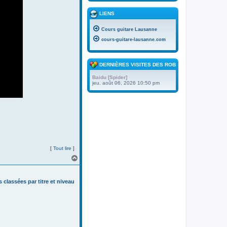
LIENS
Cours guitare Lausanne
cours-guitare-lausanne.com
DERNIÈRES VISITES DES ROBOTS
Baidu [Spider]
jeu. août 06, 2026 10:50 pm
[
Tout lire
]
H
a
u
t
s classées par titre et niveau