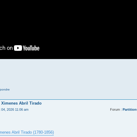
pondre
 Ximenes Abril Tirado
t 04, 2026 11:06 am
Forum :
Partition
menes Abril Tirado (1780-1856)