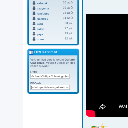
06 août
salinosk
05 août
ayayema
04 août
ramfuture
04 août
Narbe62
23 juil.
Clau
17 juil.
soleil
13 juil.
yaya
12 juil.
dome
LIEN DU FORUM
Voici un lien vers le forum
Guitare
Classique
. Veuillez utiliser un des
codes suivant :
HTML :
BBCode :