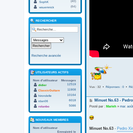
(40)
SophK
(64)
wsuemnick
RECHERCHER
Recherche avancée
UTILISATEURS ACTIFS
Nom d’utilisateur
Messages
12519
didier
Vus : 32 •
Réponses : 0
•
Ré
11908
ClassicGuitare
10164
hirondelle
M
Minuet No.63 - Pedro
6018
rdan06
e
5086
Posté par :
Marieh
»
mar. aoû
rolanbo
s
s
a
NOUVEAUX MEMBRES
g
e
Minuet No.63
-
Pedro Xi
Nom d’utilisateur
Enregistré le