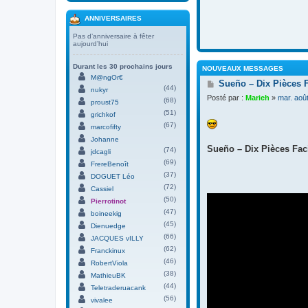
ANNIVERSAIRES
Pas d’anniversaire à fêter
aujourd’hui
Durant les 30 prochains jours
NOUVEAUX MESSAGES
M@ngOr€
M
Sueño – Dix Pièces 
(44)
nukyr
e
Posté par :
Marieh
»
mar. aoû
(68)
s
proust75
s
(51)
grichkof
a
(67)
marcofifty
g
Johanne
e
Sueño – Dix Pièces Faci
(74)
jdcagli
(69)
FrereBenoît
(37)
DOGUET Léo
(72)
Cassiel
(50)
Pierrotinot
(47)
boineekig
(45)
Dienuedge
(66)
JACQUES vILLY
(62)
Franckinux
(46)
RobertViola
(38)
MathieuBK
(44)
Teletraderuacank
(56)
vivalee