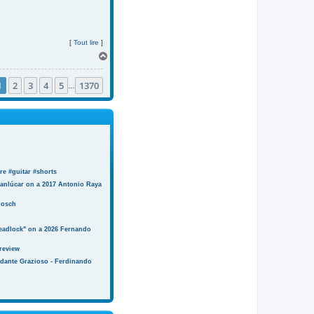
[
Tout lire
]
H
a
u
1
2
3
4
5
1370
t
…
e #guitar #shorts
anlúcar on a 2017 Antonio Raya
Bosch
eadlock" on a 2026 Fernando
review
ndante Grazioso - Ferdinando