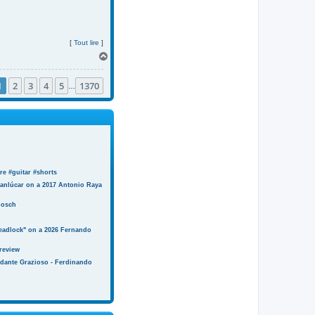
[
Tout lire
]
H
a
u
1
2
3
4
5
1370
t
…
e #guitar #shorts
anlúcar on a 2017 Antonio Raya
Bosch
eadlock" on a 2026 Fernando
review
ndante Grazioso - Ferdinando