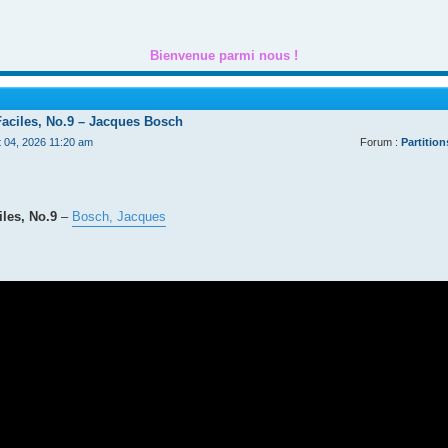
Bienvenue parmi nous !
Faciles, No.9 – Jacques Bosch
t 04, 2026 11:20 am
Forum :
Partition
les, No.9
–
Bosch, Jacques