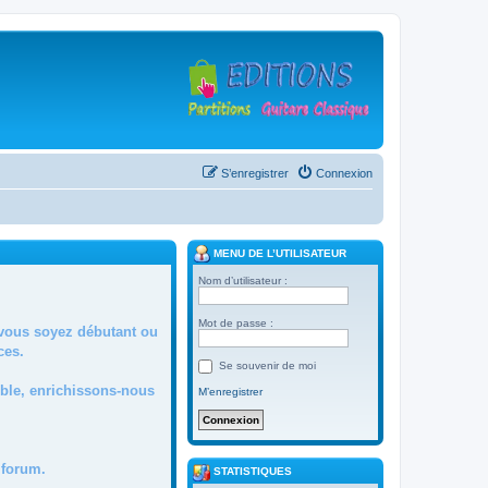
S’enregistrer
Connexion
MENU DE L’UTILISATEUR
Nom d’utilisateur :
Mot de passe :
 vous soyez débutant ou
ces.
Se souvenir de moi
mble, enrichissons-nous
M’enregistrer
forum.
STATISTIQUES