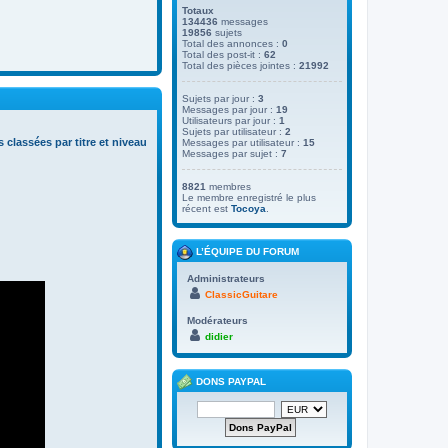
Totaux
134436
messages
19856
sujets
Total des annonces :
0
Total des post-it :
62
Total des pièces jointes :
21992
Sujets par jour :
3
Messages par jour :
19
Utilisateurs par jour :
1
Sujets par utilisateur :
2
s classées par titre et niveau
Messages par utilisateur :
15
Messages par sujet :
7
8821
membres
Le membre enregistré le plus
récent est
Tocoya
.
L’ÉQUIPE DU FORUM
Administrateurs
ClassicGuitare
Modérateurs
didier
DONS PAYPAL