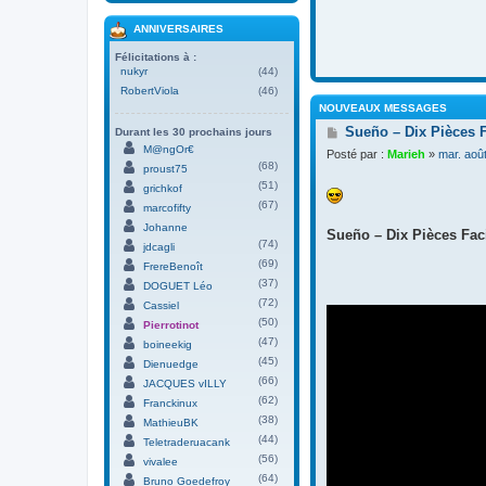
ANNIVERSAIRES
Félicitations à :
nukyr
(44)
RobertViola
(46)
NOUVEAUX MESSAGES
M
Sueño – Dix Pièces 
Durant les 30 prochains jours
e
M@ngOr€
Posté par :
Marieh
»
mar. aoû
s
(68)
proust75
s
(51)
grichkof
a
(67)
g
marcofifty
e
Johanne
Sueño – Dix Pièces Faci
(74)
jdcagli
(69)
FrereBenoît
(37)
DOGUET Léo
(72)
Cassiel
(50)
Pierrotinot
(47)
boineekig
(45)
Dienuedge
(66)
JACQUES vILLY
(62)
Franckinux
(38)
MathieuBK
(44)
Teletraderuacank
(56)
vivalee
(64)
Bruno Goedefroy