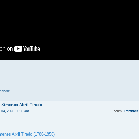
pondre
 Ximenes Abril Tirado
t 04, 2026 11:06 am
Forum :
Partition
menes Abril Tirado (1780-1856)