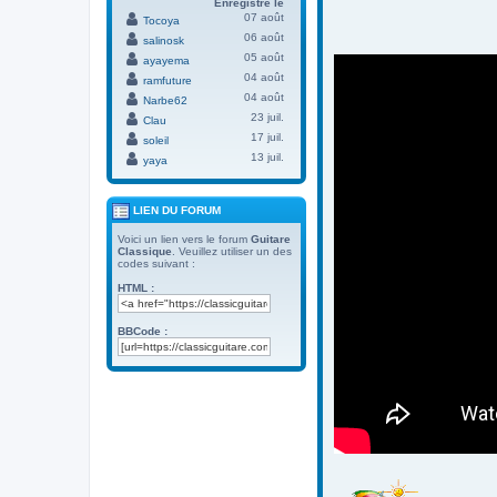
Enregistré le
07 août
Tocoya
06 août
salinosk
05 août
ayayema
04 août
ramfuture
04 août
Narbe62
23 juil.
Clau
17 juil.
soleil
13 juil.
yaya
LIEN DU FORUM
Voici un lien vers le forum
Guitare
Classique
. Veuillez utiliser un des
codes suivant :
HTML :
BBCode :