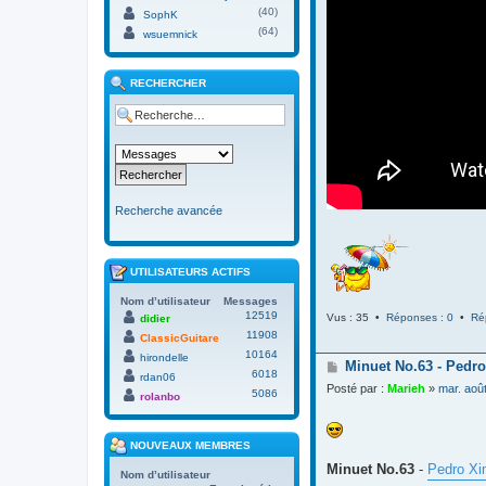
(40)
SophK
(64)
wsuemnick
RECHERCHER
Recherche avancée
UTILISATEURS ACTIFS
Nom d’utilisateur
Messages
12519
Vus : 35 •
Réponses : 0
•
Ré
didier
11908
ClassicGuitare
10164
hirondelle
M
Minuet No.63 - Pedro
6018
rdan06
e
Posté par :
Marieh
»
mar. aoû
5086
s
rolanbo
s
a
g
NOUVEAUX MEMBRES
e
Minuet No.63
-
Pedro Xi
Nom d’utilisateur