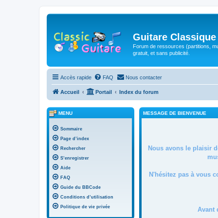
Guitare Classique
Forum de ressources (partitions, mu
gratuit, et sans publicité.
Accès rapide
FAQ
Nous contacter
Accueil
Portail
Index du forum
MENU
MESSAGE DE BIENVENUE
Sommaire
Page d’index
Nous avons le plaisir 
Rechercher
mus
S’enregistrer
Aide
N'hésitez pas à vous c
FAQ
Guide du BBCode
Conditions d’utilisation
Politique de vie privée
Avant 