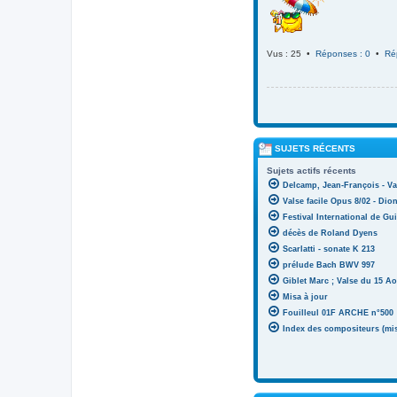
Vus : 25 •
Réponses : 0
•
Ré
SUJETS RÉCENTS
Sujets actifs récents
Delcamp, Jean-François - Va
Valse facile Opus 8/02 - Di
Festival International de Gui
décès de Roland Dyens
Scarlatti - sonate K 213
prélude Bach BWV 997
Giblet Marc ; Valse du 15 Ao
Misa à jour
Fouilleul 01F ARCHE n°500
Index des compositeurs (mise