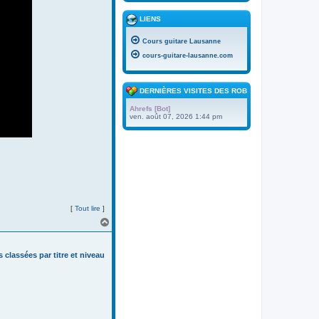
LIENS
Cours guitare Lausanne
cours-guitare-lausanne.com
DERNIÈRES VISITES DES ROBOTS
Ahrefs [Bot]
ven. août 07, 2026 1:44 pm
[
Tout lire
]
H
a
u
t
s classées par titre et niveau