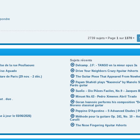
pondre
2739 sujets • Page
1
sur
1370
•
Sujets récents
lse de la rue Poullaouec
Delcamp. J.F: - TANGO en la mieur opus 3a
oniso Aguado
Drive Your Neighbors Crazy #guitar #shorts
tare de Paris (29 nov. - 2 déc.)
The Guitar Piece That Appeared From Nowher
Payam Shahidi plays "Nacencia" by Manolo S
Pardo guitar
Sueño – Dix Pièces Faciles, No.9 – Jacques 
Minuet No.63 - Pedro Ximenes Abril Tirado
ut . duo .
Goran Ivanovic performs his composition "D
Moreno classical guitar
Peppino D'Agostino – 5 Advanced Etudes | P
 à jour le 03/06/2026)
Méthode pour la guitare Op. 241, No. 10 – A
Carulli
The Nose Fingering #guitar #shorts