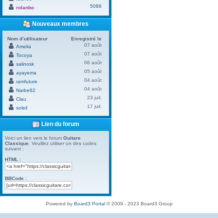
5086
rolanbo
Nouveaux membres
Nom d’utilisateur
Enregistré le
07 août
Amelia
07 août
Tocoya
06 août
salinosk
05 août
ayayema
04 août
ramfuture
04 août
Narbe62
23 juil.
Clau
17 juil.
soleil
Lien du forum
Voici un lien vers le forum
Guitare
Classique
. Veuillez utiliser un des codes
suivant :
HTML :
BBCode :
Powered by
Board3 Portal
© 2009 - 2023 Board3 Group