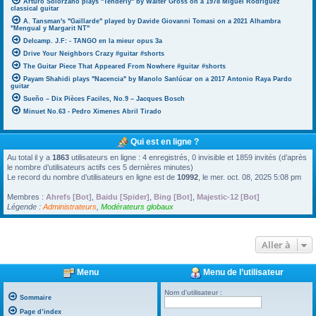
Arturo Solorzano plays "Tenderly" by Walter Gross on a 1978 Miguel Rodriguez
classical guitar
A. Tansman's "Gaillarde" played by Davide Giovanni Tomasi on a 2021 Alhambra
"Mengual y Margarit NT"
Delcamp. J.F: - TANGO en la mieur opus 3a
Drive Your Neighbors Crazy #guitar #shorts
The Guitar Piece That Appeared From Nowhere #guitar #shorts
Payam Shahidi plays "Nacencia" by Manolo Sanlúcar on a 2017 Antonio Raya Pardo
guitar
Sueño – Dix Pièces Faciles, No.9 – Jacques Bosch
Minuet No.63 - Pedro Ximenes Abril Tirado
Qui est en ligne ?
Au total il y a
1863
utilisateurs en ligne : 4 enregistrés, 0 invisible et 1859 invités (d’après
le nombre d’utilisateurs actifs ces 5 dernières minutes)
Le record du nombre d’utilisateurs en ligne est de
10992
, le mer. oct. 08, 2025 5:08 pm
Membres :
Ahrefs [Bot]
,
Baidu [Spider]
,
Bing [Bot]
,
Majestic-12 [Bot]
Légende :
Administrateurs
,
Modérateurs globaux
Aller à
Menu
Menu de l’utilisateur
Nom d’utilisateur :
Sommaire
Page d’index