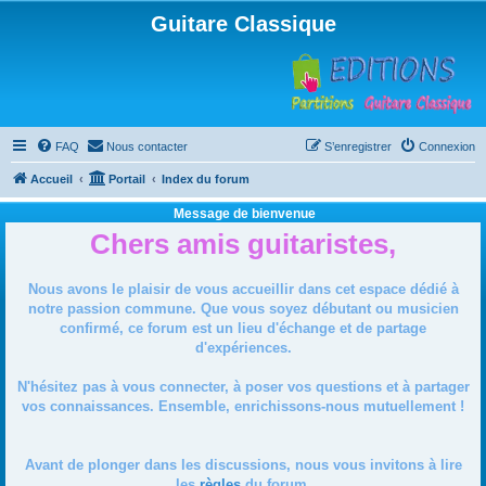
Guitare Classique
FAQ
Nous contacter
S’enregistrer
Connexion
Accueil
Portail
Index du forum
Message de bienvenue
Chers amis guitaristes,
Nous avons le plaisir de vous accueillir dans cet espace dédié à
notre passion commune. Que vous soyez débutant ou musicien
confirmé, ce forum est un lieu d'échange et de partage
d'expériences.
N'hésitez pas à vous connecter, à poser vos questions et à partager
vos connaissances. Ensemble, enrichissons-nous mutuellement !
Avant de plonger dans les discussions, nous vous invitons à lire
les
règles
du forum.