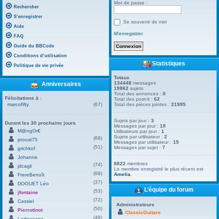
Mot de passe :
Rechercher
S’enregistrer
Se souvenir de moi
Aide
M’enregistrer
FAQ
Guide du BBCode
Conditions d’utilisation
Statistiques
Politique de vie privée
Totaux
134448
messages
Anniversaires
19862
sujets
Total des annonces :
0
Félicitations à :
Total des post-it :
62
marcofifty
(67)
Total des pièces jointes :
21995
Sujets par jour :
3
Durant les 30 prochains jours
Messages par jour :
19
M@ngOr€
Utilisateurs par jour :
1
Sujets par utilisateur :
2
(68)
proust75
Messages par utilisateur :
15
(51)
Messages par sujet :
7
grichkof
Johanne
8822
membres
(74)
jdcagli
Le membre enregistré le plus récent est
(69)
Amelia
.
FrereBenoît
(37)
DOGUET Léo
L’équipe du forum
(53)
jfontaine
(72)
Cassiel
Administrateurs
(50)
Pierrotinot
ClassicGuitare
(49)
Ledoacape