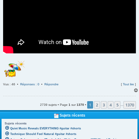
Vus : 46 •
Réponses : 0
•
Répondre
[
Tout lire
]
1
2
3
4
5
1370
2739 sujets • Page
1
sur
1370
•
…
Sujets récents
Sujets récents
Quiet Music Reveals EVERYTHING #guitar #shorts
Technique Should Feel Natural #guitar #shorts