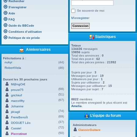
Rechercher
S’enregistrer
Se souvenir de moi
Aide
M’enregistrer
FAQ
Guide du BBCode
Conditions d’utilisation
Statistiques
Politique de vie privée
Totaux
134436
messages
Anniversaires
19856
sujets
Total des annonces :
0
Félicitations à :
Total des post-it :
62
nukyr
(44)
Total des pièces jointes :
21992
RobertViola
(46)
Sujets par jour :
3
Messages par jour :
19
Utilisateurs par jour :
1
Durant les 30 prochains jours
Sujets par utilisateur :
2
M@ngOr€
Messages par utilisateur :
15
(68)
Messages par sujet :
7
proust75
(51)
grichkof
8822
membres
(67)
marcofifty
Le membre enregistré le plus récent est
Amelia
.
Johanne
(74)
jdcagli
L’équipe du forum
(69)
FrereBenoît
(37)
DOGUET Léo
Administrateurs
(72)
Cassiel
ClassicGuitare
(50)
Pierrotinot