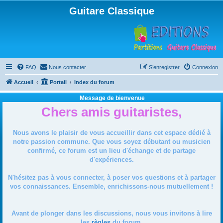
Guitare Classique
FAQ
Nous contacter
S’enregistrer
Connexion
Accueil
Portail
Index du forum
Message de bienvenue
Chers amis guitaristes,
Nous avons le plaisir de vous accueillir dans cet espace dédié à
notre passion commune. Que vous soyez débutant ou musicien
confirmé, ce forum est un lieu d'échange et de partage
d'expériences.
N'hésitez pas à vous connecter, à poser vos questions et à partager
vos connaissances. Ensemble, enrichissons-nous mutuellement !
Avant de plonger dans les discussions, nous vous invitons à lire
les
règles
du forum.