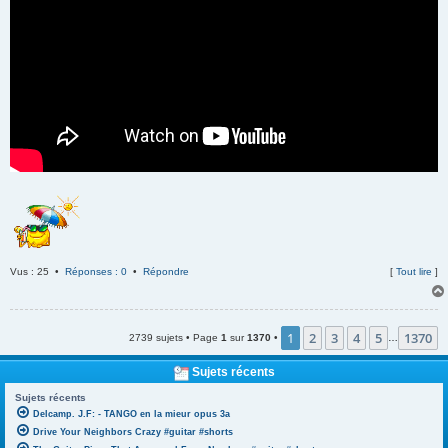
Vus : 25 •
Réponses : 0
•
Répondre
[
Tout lire
]
1
2
3
4
5
1370
2739 sujets • Page
1
sur
1370
•
…
Sujets récents
Sujets récents
Delcamp. J.F: - TANGO en la mieur opus 3a
Drive Your Neighbors Crazy #guitar #shorts