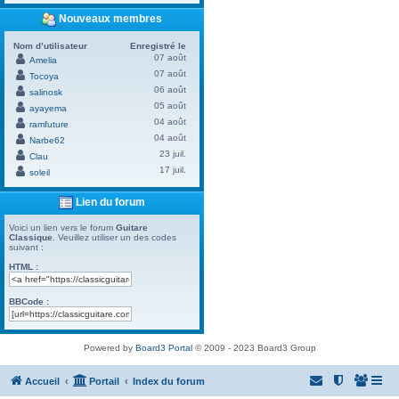
Nouveaux membres
Nom d’utilisateur
Enregistré le
07 août
Amelia
07 août
Tocoya
06 août
salinosk
05 août
ayayema
04 août
ramfuture
04 août
Narbe62
23 juil.
Clau
17 juil.
soleil
Lien du forum
Voici un lien vers le forum
Guitare
Classique
. Veuillez utiliser un des codes
suivant :
HTML :
BBCode :
Powered by
Board3 Portal
© 2009 - 2023 Board3 Group
Accueil
Portail
Index du forum