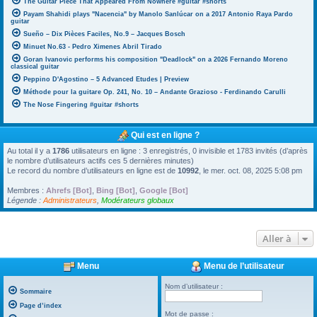
The Guitar Piece That Appeared From Nowhere #guitar #shorts
Payam Shahidi plays "Nacencia" by Manolo Sanlúcar on a 2017 Antonio Raya Pardo
guitar
Sueño – Dix Pièces Faciles, No.9 – Jacques Bosch
Minuet No.63 - Pedro Ximenes Abril Tirado
Goran Ivanovic performs his composition "Deadlock" on a 2026 Fernando Moreno
classical guitar
Peppino D'Agostino – 5 Advanced Etudes | Preview
Méthode pour la guitare Op. 241, No. 10 – Andante Grazioso - Ferdinando Carulli
The Nose Fingering #guitar #shorts
Qui est en ligne ?
Au total il y a
1786
utilisateurs en ligne : 3 enregistrés, 0 invisible et 1783 invités (d’après
le nombre d’utilisateurs actifs ces 5 dernières minutes)
Le record du nombre d’utilisateurs en ligne est de
10992
, le mer. oct. 08, 2025 5:08 pm
Membres :
Ahrefs [Bot]
,
Bing [Bot]
,
Google [Bot]
Légende :
Administrateurs
,
Modérateurs globaux
Aller à
Menu
Menu de l’utilisateur
Nom d’utilisateur :
Sommaire
Page d’index
Mot de passe :