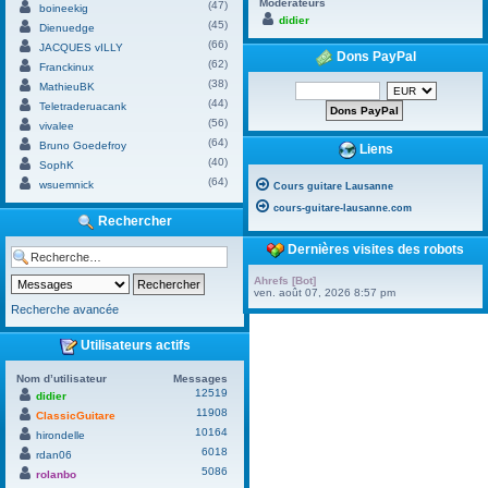
Modérateurs
(47)
boineekig
didier
(45)
Dienuedge
(66)
JACQUES vILLY
Dons PayPal
(62)
Franckinux
(38)
MathieuBK
(44)
Teletraderuacank
(56)
vivalee
(64)
Bruno Goedefroy
Liens
(40)
SophK
(64)
wsuemnick
Cours guitare Lausanne
cours-guitare-lausanne.com
Rechercher
Dernières visites des robots
Ahrefs [Bot]
ven. août 07, 2026 8:57 pm
Recherche avancée
Utilisateurs actifs
Nom d’utilisateur
Messages
12519
didier
11908
ClassicGuitare
10164
hirondelle
6018
rdan06
5086
rolanbo