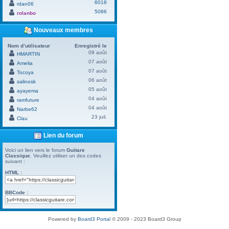
6018
rdan06
5086
rolanbo
Nouveaux membres
Nom d’utilisateur
Enregistré le
09 août
HMARTIN
07 août
Amelia
07 août
Tocoya
06 août
salinosk
05 août
ayayema
04 août
ramfuture
04 août
Narbe62
23 juil.
Clau
Lien du forum
Voici un lien vers le forum
Guitare
Classique
. Veuillez utiliser un des codes
suivant :
HTML :
BBCode :
Powered by
Board3 Portal
© 2009 - 2023 Board3 Group