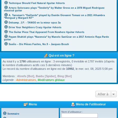
Technique Should Feel Natural #guitar #shorts
Arturo Solorzano plays "Tenderly" by Walter Gross on a 1978 Miguel Rodriguez
classical guitar
A. Tansman's "Gaillarde" played by Davide Giovanni Tomasi on a 2021 Alhambra
"Mengual y Margarit NT"
Delcamp. J.F: - TANGO en la mieur opus 3a
Drive Your Neighbors Crazy #guitar #shorts
The Guitar Piece That Appeared From Nowhere #guitar #shorts
Payam Shahidi plays "Nacencia" by Manolo Sanlúcar on a 2017 Antonio Raya Pardo
guitar
Sueño – Dix Pièces Faciles, No.9 – Jacques Bosch
Qui est en ligne ?
Au total il y a
1790
utilisateurs en ligne : 3 enregistrés, 0 invisible et 1787 invités (d’après
le nombre d’utilisateurs actifs ces 5 dernières minutes)
Le record du nombre d’utilisateurs en ligne est de
10992
, le mer. oct. 08, 2025 5:08 pm
Membres :
Ahrefs [Bot]
,
Baidu [Spider]
,
Bing [Bot]
Légende :
Administrateurs
,
Modérateurs globaux
Aller à
Menu
Menu de l’utilisateur
Nom d’utilisateur :
Sommaire