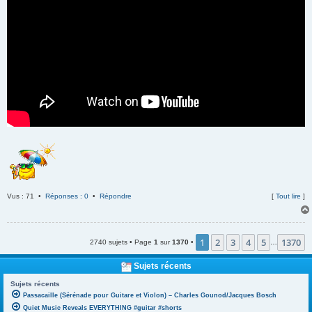
Vus : 71 •
Réponses : 0
•
Répondre
[
Tout lire
]
1
2
3
4
5
1370
2740 sujets • Page
1
sur
1370
•
…
Sujets récents
Sujets récents
Passacaille (Sérénade pour Guitare et Violon) – Charles Gounod/Jacques Bosch
Quiet Music Reveals EVERYTHING #guitar #shorts