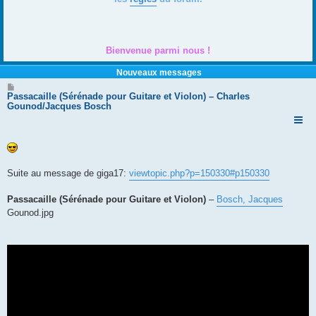
Bienvenue parmi nous !
Nouveaux messages
M
e
Passacaille (Sérénade pour Guitare et Violon) – Charles
s
Gounod/Jacques Bosch
s
a
g
e
Suite au message de giga17:
viewtopic.php?p=150330#p150330
Passacaille (Sérénade pour Guitare et Violon)
–
Bosch, Jacques
Gounod.jpg