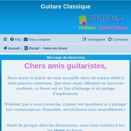
Guitare Classique
FAQ
Nous contacter
S’enregistrer
Connexion
Accueil
Portail
Index du forum
Message de bienvenue
Chers amis guitaristes,
Nous avons le plaisir de vous accueillir dans cet espace dédié à
notre passion commune. Que vous soyez débutant ou musicien
confirmé, ce forum est un lieu d'échange et de partage
d'expériences.
N'hésitez pas à vous connecter, à poser vos questions et à partager
vos connaissances. Ensemble, enrichissons-nous mutuellement !
Avant de plonger dans les discussions, nous vous invitons à lire
les
règles
du forum.