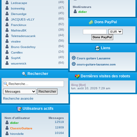
(49)
Ledoacape
Modérateurs
(47)
boineekig
didier
(45)
Dienuedge
(66)
JACQUES vILLY
Dons PayPal
(62)
Franckinux
(38)
MathieuBK
(44)
Teletraderuacank
(56)
vivalee
(64)
Bruno Goedefroy
Liens
(24)
Camillex
(40)
SophK
Cours guitare Lausanne
(64)
wsuemnick
cours-guitare-lausanne.com
Rechercher
Dernières visites des robots
Bing [Bot]
lun. août 10, 2026 7:29 am
Recherche avancée
Utilisateurs actifs
Nom d’utilisateur
Messages
12519
didier
11909
ClassicGuitare
10164
hirondelle