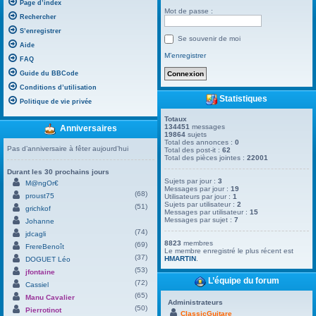
Page d’index
Mot de passe :
Rechercher
S’enregistrer
Se souvenir de moi
Aide
M’enregistrer
FAQ
Guide du BBCode
Conditions d’utilisation
Statistiques
Politique de vie privée
Totaux
134451
messages
Anniversaires
19864
sujets
Total des annonces :
0
Pas d’anniversaire à fêter aujourd’hui
Total des post-it :
62
Total des pièces jointes :
22001
Durant les 30 prochains jours
Sujets par jour :
3
M@ngOr€
Messages par jour :
19
(68)
proust75
Utilisateurs par jour :
1
Sujets par utilisateur :
2
(51)
grichkof
Messages par utilisateur :
15
Messages par sujet :
7
Johanne
(74)
jdcagli
8823
membres
(69)
FrereBenoît
Le membre enregistré le plus récent est
(37)
HMARTIN
.
DOGUET Léo
(53)
jfontaine
L’équipe du forum
(72)
Cassiel
(65)
Manu Cavalier
Administrateurs
(50)
Pierrotinot
ClassicGuitare