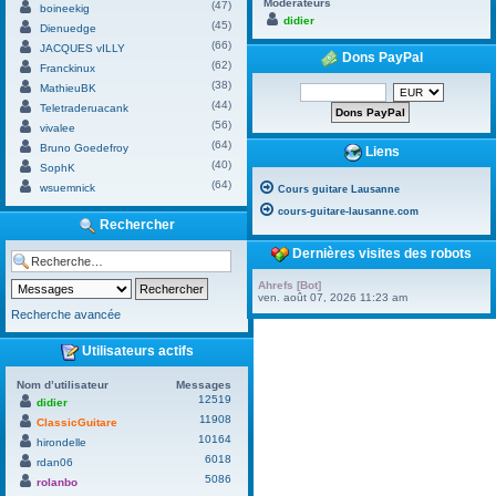
Modérateurs
(47)
boineekig
didier
(45)
Dienuedge
(66)
JACQUES vILLY
Dons PayPal
(62)
Franckinux
(38)
MathieuBK
(44)
Teletraderuacank
(56)
vivalee
(64)
Bruno Goedefroy
Liens
(40)
SophK
(64)
wsuemnick
Cours guitare Lausanne
cours-guitare-lausanne.com
Rechercher
Dernières visites des robots
Ahrefs [Bot]
ven. août 07, 2026 11:23 am
Recherche avancée
Utilisateurs actifs
Nom d’utilisateur
Messages
12519
didier
11908
ClassicGuitare
10164
hirondelle
6018
rdan06
5086
rolanbo