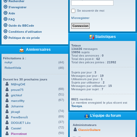
Rechercher
S’enregistrer
Se souvenir de moi
Aide
M’enregistrer
FAQ
Guide du BBCode
Conditions d’utilisation
Statistiques
Politique de vie privée
Totaux
134436
messages
Anniversaires
19856
sujets
Total des annonces :
0
Félicitations à :
Total des post-it :
62
nukyr
(44)
Total des pièces jointes :
21992
RobertViola
(46)
Sujets par jour :
3
Messages par jour :
19
Utilisateurs par jour :
1
Durant les 30 prochains jours
Sujets par utilisateur :
2
M@ngOr€
Messages par utilisateur :
15
(68)
Messages par sujet :
7
proust75
(51)
grichkof
8821
membres
(67)
marcofifty
Le membre enregistré le plus récent est
Tocoya
.
Johanne
(74)
jdcagli
L’équipe du forum
(69)
FrereBenoît
(37)
DOGUET Léo
Administrateurs
(72)
Cassiel
ClassicGuitare
(50)
Pierrotinot