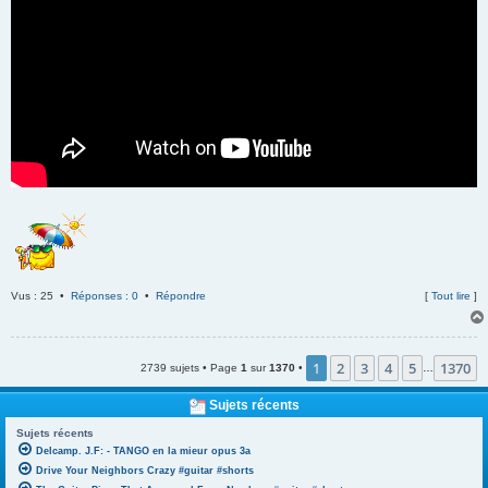
Vus : 25 •
Réponses : 0
•
Répondre
[
Tout lire
]
1
2
3
4
5
1370
2739 sujets • Page
1
sur
1370
•
…
Sujets récents
Sujets récents
Delcamp. J.F: - TANGO en la mieur opus 3a
Drive Your Neighbors Crazy #guitar #shorts