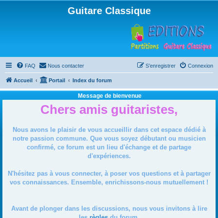
Guitare Classique
FAQ
Nous contacter
S’enregistrer
Connexion
Accueil
Portail
Index du forum
Message de bienvenue
Chers amis guitaristes,
Nous avons le plaisir de vous accueillir dans cet espace dédié à
notre passion commune. Que vous soyez débutant ou musicien
confirmé, ce forum est un lieu d'échange et de partage
d'expériences.
N'hésitez pas à vous connecter, à poser vos questions et à partager
vos connaissances. Ensemble, enrichissons-nous mutuellement !
Avant de plonger dans les discussions, nous vous invitons à lire
les
règles
du forum.