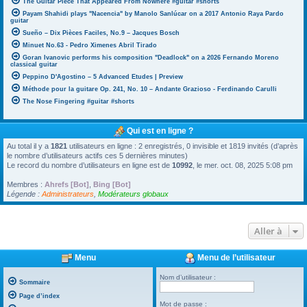
The Guitar Piece That Appeared From Nowhere #guitar #shorts
Payam Shahidi plays "Nacencia" by Manolo Sanlúcar on a 2017 Antonio Raya Pardo
guitar
Sueño – Dix Pièces Faciles, No.9 – Jacques Bosch
Minuet No.63 - Pedro Ximenes Abril Tirado
Goran Ivanovic performs his composition "Deadlock" on a 2026 Fernando Moreno
classical guitar
Peppino D'Agostino – 5 Advanced Etudes | Preview
Méthode pour la guitare Op. 241, No. 10 – Andante Grazioso - Ferdinando Carulli
The Nose Fingering #guitar #shorts
Qui est en ligne ?
Au total il y a
1821
utilisateurs en ligne : 2 enregistrés, 0 invisible et 1819 invités (d’après
le nombre d’utilisateurs actifs ces 5 dernières minutes)
Le record du nombre d’utilisateurs en ligne est de
10992
, le mer. oct. 08, 2025 5:08 pm
Membres :
Ahrefs [Bot]
,
Bing [Bot]
Légende :
Administrateurs
,
Modérateurs globaux
Aller à
Menu
Menu de l’utilisateur
Nom d’utilisateur :
Sommaire
Page d’index
Mot de passe :