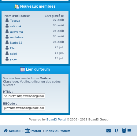
Nouveaux membres
Nom d’utilisateur
Enregistré le
07 août
Tocoya
06 août
salinosk
05 août
ayayema
04 août
ramfuture
04 août
Narbe62
23 juil.
Clau
17 juil.
soleil
13 juil.
yaya
Lien du forum
Voici un lien vers le forum
Guitare
Classique
. Veuillez utiliser un des codes
suivant :
HTML :
BBCode :
Powered by
Board3 Portal
© 2009 - 2023 Board3 Group
Accueil
Portail
Index du forum