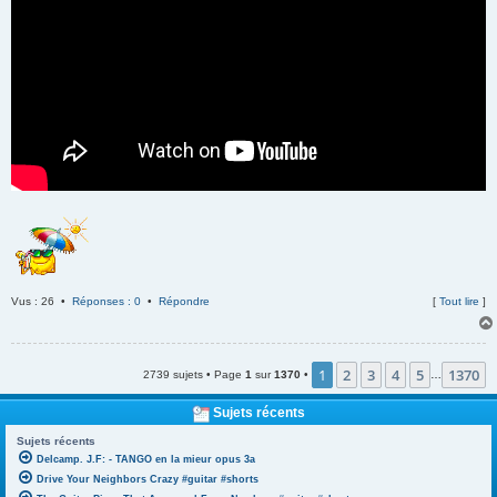
Vus : 26 •
Réponses : 0
•
Répondre
[
Tout lire
]
1
2
3
4
5
1370
2739 sujets • Page
1
sur
1370
•
…
Sujets récents
Sujets récents
Delcamp. J.F: - TANGO en la mieur opus 3a
Drive Your Neighbors Crazy #guitar #shorts