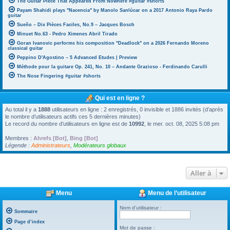
The Guitar Piece That Appeared From Nowhere #guitar #shorts
Payam Shahidi plays "Nacencia" by Manolo Sanlúcar on a 2017 Antonio Raya Pardo
guitar
Sueño – Dix Pièces Faciles, No.9 – Jacques Bosch
Minuet No.63 - Pedro Ximenes Abril Tirado
Goran Ivanovic performs his composition "Deadlock" on a 2026 Fernando Moreno
classical guitar
Peppino D'Agostino – 5 Advanced Etudes | Preview
Méthode pour la guitare Op. 241, No. 10 – Andante Grazioso - Ferdinando Carulli
The Nose Fingering #guitar #shorts
Qui est en ligne ?
Au total il y a
1888
utilisateurs en ligne : 2 enregistrés, 0 invisible et 1886 invités (d’après
le nombre d’utilisateurs actifs ces 5 dernières minutes)
Le record du nombre d’utilisateurs en ligne est de
10992
, le mer. oct. 08, 2025 5:08 pm
Membres :
Ahrefs [Bot]
,
Bing [Bot]
Légende :
Administrateurs
,
Modérateurs globaux
Aller à
Menu
Menu de l’utilisateur
Nom d’utilisateur :
Sommaire
Page d’index
Mot de passe :