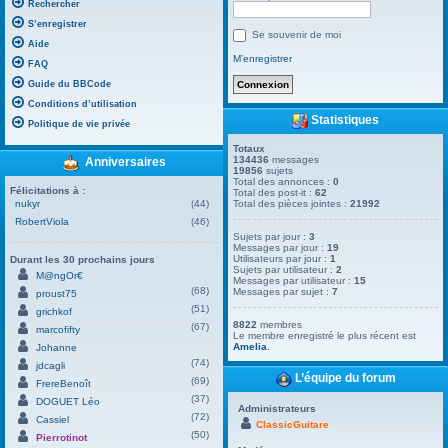
Rechercher
S’enregistrer
Se souvenir de moi
Aide
M’enregistrer
FAQ
Guide du BBCode
Conditions d’utilisation
Statistiques
Politique de vie privée
Totaux
134436
messages
Anniversaires
19856
sujets
Total des annonces :
0
Félicitations à :
Total des post-it :
62
nukyr
(44)
Total des pièces jointes :
21992
RobertViola
(46)
Sujets par jour :
3
Messages par jour :
19
Utilisateurs par jour :
1
Durant les 30 prochains jours
Sujets par utilisateur :
2
M@ngOr€
Messages par utilisateur :
15
(68)
Messages par sujet :
7
proust75
(51)
grichkof
8822
membres
(67)
marcofifty
Le membre enregistré le plus récent est
Amelia
.
Johanne
(74)
jdcagli
L’équipe du forum
(69)
FrereBenoît
(37)
DOGUET Léo
Administrateurs
(72)
Cassiel
ClassicGuitare
(50)
Pierrotinot