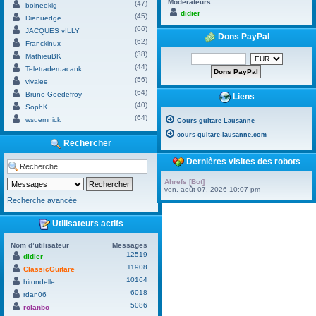
Modérateurs
(47)
boineekig
didier
(45)
Dienuedge
(66)
JACQUES vILLY
Dons PayPal
(62)
Franckinux
(38)
MathieuBK
(44)
Teletraderuacank
(56)
vivalee
(64)
Bruno Goedefroy
Liens
(40)
SophK
(64)
wsuemnick
Cours guitare Lausanne
cours-guitare-lausanne.com
Rechercher
Dernières visites des robots
Ahrefs [Bot]
ven. août 07, 2026 10:07 pm
Recherche avancée
Utilisateurs actifs
Nom d’utilisateur
Messages
12519
didier
11908
ClassicGuitare
10164
hirondelle
6018
rdan06
5086
rolanbo