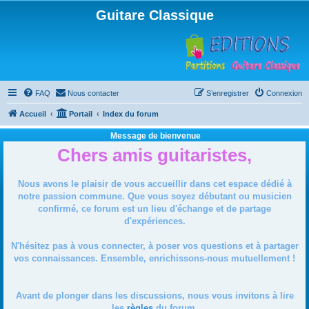
Guitare Classique
FAQ
Nous contacter
S’enregistrer
Connexion
Accueil
Portail
Index du forum
Message de bienvenue
Chers amis guitaristes,
Nous avons le plaisir de vous accueillir dans cet espace dédié à
notre passion commune. Que vous soyez débutant ou musicien
confirmé, ce forum est un lieu d'échange et de partage
d'expériences.
N'hésitez pas à vous connecter, à poser vos questions et à partager
vos connaissances. Ensemble, enrichissons-nous mutuellement !
Avant de plonger dans les discussions, nous vous invitons à lire
les
règles
du forum.