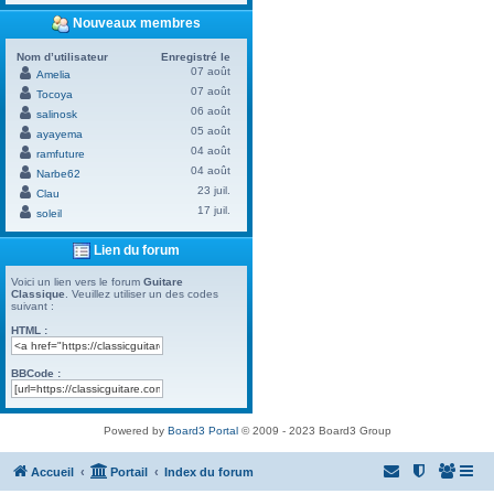
Nouveaux membres
Nom d’utilisateur
Enregistré le
07 août
Amelia
07 août
Tocoya
06 août
salinosk
05 août
ayayema
04 août
ramfuture
04 août
Narbe62
23 juil.
Clau
17 juil.
soleil
Lien du forum
Voici un lien vers le forum
Guitare
Classique
. Veuillez utiliser un des codes
suivant :
HTML :
BBCode :
Powered by
Board3 Portal
© 2009 - 2023 Board3 Group
Accueil
Portail
Index du forum