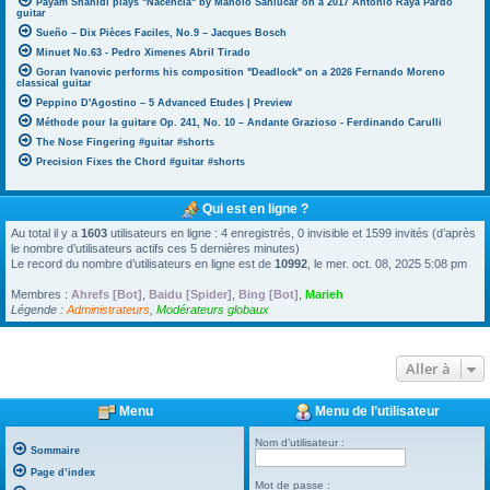
Payam Shahidi plays "Nacencia" by Manolo Sanlúcar on a 2017 Antonio Raya Pardo
guitar
Sueño – Dix Pièces Faciles, No.9 – Jacques Bosch
Minuet No.63 - Pedro Ximenes Abril Tirado
Goran Ivanovic performs his composition "Deadlock" on a 2026 Fernando Moreno
classical guitar
Peppino D'Agostino – 5 Advanced Etudes | Preview
Méthode pour la guitare Op. 241, No. 10 – Andante Grazioso - Ferdinando Carulli
The Nose Fingering #guitar #shorts
Precision Fixes the Chord #guitar #shorts
Qui est en ligne ?
Au total il y a
1603
utilisateurs en ligne : 4 enregistrés, 0 invisible et 1599 invités (d’après
le nombre d’utilisateurs actifs ces 5 dernières minutes)
Le record du nombre d’utilisateurs en ligne est de
10992
, le mer. oct. 08, 2025 5:08 pm
Membres :
Ahrefs [Bot]
,
Baidu [Spider]
,
Bing [Bot]
,
Marieh
Légende :
Administrateurs
,
Modérateurs globaux
Aller à
Menu
Menu de l’utilisateur
Nom d’utilisateur :
Sommaire
Page d’index
Mot de passe :