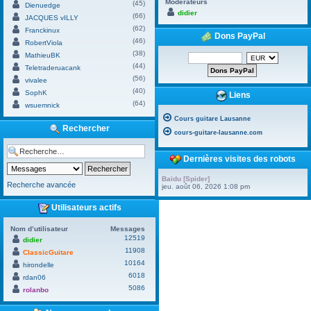
Modérateurs
(45)
Dienuedge
didier
(66)
JACQUES vILLY
(62)
Franckinux
Dons PayPal
(46)
RobertViola
(38)
MathieuBK
(44)
Teletraderuacank
(56)
vivalee
(40)
SophK
Liens
(64)
wsuemnick
Cours guitare Lausanne
Rechercher
cours-guitare-lausanne.com
Dernières visites des robots
Baidu [Spider]
Recherche avancée
jeu. août 06, 2026 1:08 pm
Utilisateurs actifs
Nom d’utilisateur
Messages
12519
didier
11908
ClassicGuitare
10164
hirondelle
6018
rdan06
5086
rolanbo