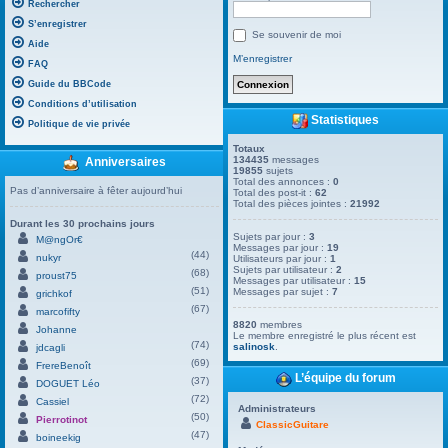
Rechercher
S’enregistrer
Se souvenir de moi
Aide
M’enregistrer
FAQ
Guide du BBCode
Conditions d’utilisation
Statistiques
Politique de vie privée
Totaux
134435
messages
Anniversaires
19855
sujets
Total des annonces :
0
Pas d’anniversaire à fêter aujourd’hui
Total des post-it :
62
Total des pièces jointes :
21992
Durant les 30 prochains jours
Sujets par jour :
3
M@ngOr€
Messages par jour :
19
(44)
nukyr
Utilisateurs par jour :
1
Sujets par utilisateur :
2
(68)
proust75
Messages par utilisateur :
15
(51)
Messages par sujet :
7
grichkof
(67)
marcofifty
8820
membres
Johanne
Le membre enregistré le plus récent est
(74)
salinosk
.
jdcagli
(69)
FrereBenoît
L’équipe du forum
(37)
DOGUET Léo
(72)
Cassiel
Administrateurs
(50)
Pierrotinot
ClassicGuitare
(47)
boineekig