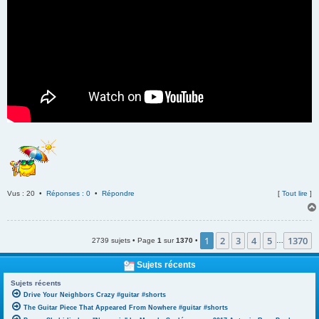
Vus : 20 •
Réponses : 0
•
Répondre
[
Tout lire
]
1
2
3
4
5
1370
2739 sujets • Page
1
sur
1370
•
…
Sujets récents
Sujets récents
Drive Your Neighbors Crazy #guitar #shorts
The Guitar Piece That Appeared From Nowhere #guitar #shorts