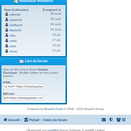
Nouveaux membres
Nom d’utilisateur
Enregistré le
06 août
salinosk
05 août
ayayema
04 août
ramfuture
04 août
Narbe62
23 juil.
Clau
17 juil.
soleil
13 juil.
yaya
12 juil.
dome
Lien du forum
Voici un lien vers le forum
Guitare
Classique
. Veuillez utiliser un des codes
suivant :
HTML :
BBCode :
Powered by
Board3 Portal
© 2009 - 2023 Board3 Group
Accueil
Portail
Index du forum
Développé par
phpBB
® Forum Software © phpBB Limited