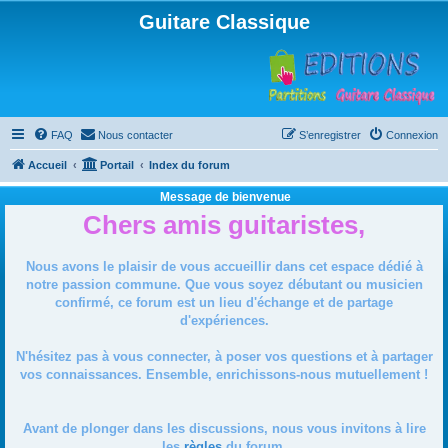
Guitare Classique
FAQ
Nous contacter
S’enregistrer
Connexion
Accueil
Portail
Index du forum
Message de bienvenue
Chers amis guitaristes,
Nous avons le plaisir de vous accueillir dans cet espace dédié à
notre passion commune. Que vous soyez débutant ou musicien
confirmé, ce forum est un lieu d'échange et de partage
d'expériences.
N'hésitez pas à vous connecter, à poser vos questions et à partager
vos connaissances. Ensemble, enrichissons-nous mutuellement !
Avant de plonger dans les discussions, nous vous invitons à lire
les
règles
du forum.