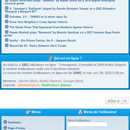
Arturo Solorzano plays "Tenderly" by Walter Gross on a 1978 Miguel Rodriguez
classical guitar
A. Tansman's "Gaillarde" played by Davide Giovanni Tomasi on a 2021 Alhambra
"Mengual y Margarit NT"
Delcamp. J.F: - TANGO en la mieur opus 3a
Drive Your Neighbors Crazy #guitar #shorts
The Guitar Piece That Appeared From Nowhere #guitar #shorts
Payam Shahidi plays "Nacencia" by Manolo Sanlúcar on a 2017 Antonio Raya Pardo
guitar
Sueño – Dix Pièces Faciles, No.9 – Jacques Bosch
Minuet No.63 - Pedro Ximenes Abril Tirado
Qui est en ligne ?
Au total il y a
1852
utilisateurs en ligne : 3 enregistrés, 0 invisible et 1849 invités (d’après
le nombre d’utilisateurs actifs ces 5 dernières minutes)
Le record du nombre d’utilisateurs en ligne est de
10992
, le mer. oct. 08, 2025 5:08 pm
Membres :
Ahrefs [Bot]
,
Baidu [Spider]
,
Google [Bot]
Légende :
Administrateurs
,
Modérateurs globaux
Aller à
Menu
Menu de l’utilisateur
Nom d’utilisateur :
Sommaire
Page d’index