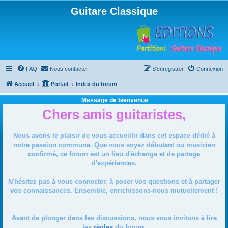
Guitare Classique
FAQ
Nous contacter
S’enregistrer
Connexion
Accueil
Portail
Index du forum
Message de bienvenue
Chers amis guitaristes,
Nous avons le plaisir de vous accueillir dans cet espace dédié à
notre passion commune. Que vous soyez débutant ou musicien
confirmé, ce forum est un lieu d'échange et de partage
d'expériences.
N'hésitez pas à vous connecter, à poser vos questions et à partager
vos connaissances. Ensemble, enrichissons-nous mutuellement !
Avant de plonger dans les discussions, nous vous invitons à lire
les
règles
du forum.