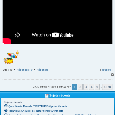
Vus : 49 •
Réponses : 0
•
Répondre
[
Tout lire
]
1
2
3
4
5
1370
2739 sujets • Page
1
sur
1370
•
…
Sujets récents
Sujets récents
Quiet Music Reveals EVERYTHING #guitar #shorts
Technique Should Feel Natural #guitar #shorts