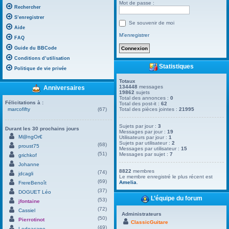
Mot de passe :
Rechercher
S’enregistrer
Se souvenir de moi
Aide
M’enregistrer
FAQ
Guide du BBCode
Conditions d’utilisation
Statistiques
Politique de vie privée
Totaux
134448
messages
Anniversaires
19862
sujets
Total des annonces :
0
Félicitations à :
Total des post-it :
62
marcofifty
(67)
Total des pièces jointes :
21995
Sujets par jour :
3
Durant les 30 prochains jours
Messages par jour :
19
M@ngOr€
Utilisateurs par jour :
1
Sujets par utilisateur :
2
(68)
proust75
Messages par utilisateur :
15
(51)
Messages par sujet :
7
grichkof
Johanne
8822
membres
(74)
jdcagli
Le membre enregistré le plus récent est
(69)
Amelia
.
FrereBenoît
(37)
DOGUET Léo
L’équipe du forum
(53)
jfontaine
(72)
Cassiel
Administrateurs
(50)
Pierrotinot
ClassicGuitare
(49)
Ledoacape