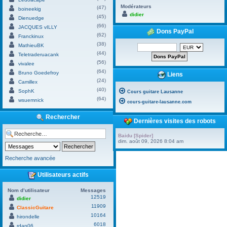
Modérateurs
(47)
boineekig
didier
(45)
Dienuedge
(66)
JACQUES vILLY
Dons PayPal
(62)
Franckinux
(38)
MathieuBK
(44)
Teletraderuacank
(56)
vivalee
(64)
Bruno Goedefroy
Liens
(24)
Camillex
(40)
SophK
Cours guitare Lausanne
(64)
wsuemnick
cours-guitare-lausanne.com
Rechercher
Dernières visites des robots
Baidu [Spider]
dim. août 09, 2026 8:04 am
Recherche avancée
Utilisateurs actifs
Nom d’utilisateur
Messages
12519
didier
11909
ClassicGuitare
10164
hirondelle
6018
rdan06