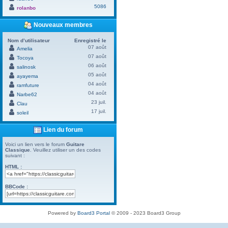
5086
rolanbo
Nouveaux membres
Nom d’utilisateur
Enregistré le
07 août
Amelia
07 août
Tocoya
06 août
salinosk
05 août
ayayema
04 août
ramfuture
04 août
Narbe62
23 juil.
Clau
17 juil.
soleil
Lien du forum
Voici un lien vers le forum
Guitare
Classique
. Veuillez utiliser un des codes
suivant :
HTML :
BBCode :
Powered by
Board3 Portal
© 2009 - 2023 Board3 Group