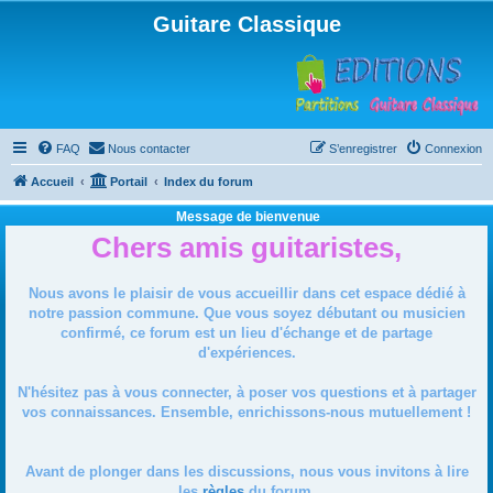
Guitare Classique
FAQ
Nous contacter
S’enregistrer
Connexion
Accueil
Portail
Index du forum
Message de bienvenue
Chers amis guitaristes,
Nous avons le plaisir de vous accueillir dans cet espace dédié à
notre passion commune. Que vous soyez débutant ou musicien
confirmé, ce forum est un lieu d'échange et de partage
d'expériences.
N'hésitez pas à vous connecter, à poser vos questions et à partager
vos connaissances. Ensemble, enrichissons-nous mutuellement !
Avant de plonger dans les discussions, nous vous invitons à lire
les
règles
du forum.