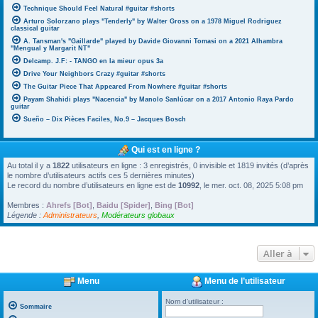
Technique Should Feel Natural #guitar #shorts
Arturo Solorzano plays "Tenderly" by Walter Gross on a 1978 Miguel Rodriguez
classical guitar
A. Tansman's "Gaillarde" played by Davide Giovanni Tomasi on a 2021 Alhambra
"Mengual y Margarit NT"
Delcamp. J.F: - TANGO en la mieur opus 3a
Drive Your Neighbors Crazy #guitar #shorts
The Guitar Piece That Appeared From Nowhere #guitar #shorts
Payam Shahidi plays "Nacencia" by Manolo Sanlúcar on a 2017 Antonio Raya Pardo
guitar
Sueño – Dix Pièces Faciles, No.9 – Jacques Bosch
Qui est en ligne ?
Au total il y a
1822
utilisateurs en ligne : 3 enregistrés, 0 invisible et 1819 invités (d’après
le nombre d’utilisateurs actifs ces 5 dernières minutes)
Le record du nombre d’utilisateurs en ligne est de
10992
, le mer. oct. 08, 2025 5:08 pm
Membres :
Ahrefs [Bot]
,
Baidu [Spider]
,
Bing [Bot]
Légende :
Administrateurs
,
Modérateurs globaux
Aller à
Menu
Menu de l’utilisateur
Nom d’utilisateur :
Sommaire