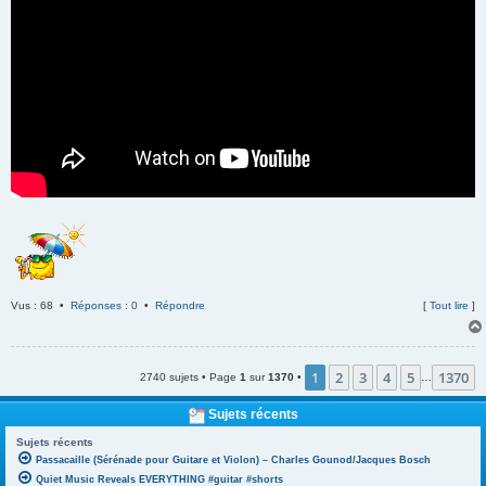
Vus : 68 •
Réponses : 0
•
Répondre
[
Tout lire
]
1
2
3
4
5
1370
2740 sujets • Page
1
sur
1370
•
…
Sujets récents
Sujets récents
Passacaille (Sérénade pour Guitare et Violon) – Charles Gounod/Jacques Bosch
Quiet Music Reveals EVERYTHING #guitar #shorts