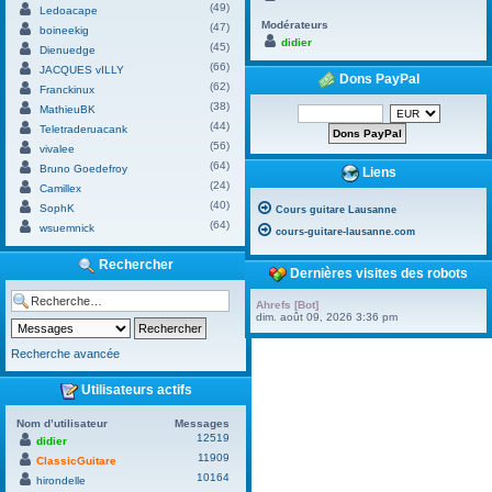
(49)
Ledoacape
Modérateurs
(47)
boineekig
didier
(45)
Dienuedge
(66)
JACQUES vILLY
Dons PayPal
(62)
Franckinux
(38)
MathieuBK
(44)
Teletraderuacank
(56)
vivalee
(64)
Bruno Goedefroy
Liens
(24)
Camillex
(40)
SophK
Cours guitare Lausanne
(64)
wsuemnick
cours-guitare-lausanne.com
Rechercher
Dernières visites des robots
Ahrefs [Bot]
dim. août 09, 2026 3:36 pm
Recherche avancée
Utilisateurs actifs
Nom d’utilisateur
Messages
12519
didier
11909
ClassicGuitare
10164
hirondelle