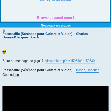
Bienvenue parmi nous !
Nouveaux messages
M
e
Passacaille (Sérénade pour Guitare et Violon) – Charles
s
Gounod/Jacques Bosch
s
a
g
e
Suite au message de giga17:
viewtopic.php?p=150330#p150330
Passacaille (Sérénade pour Guitare et Violon)
–
Bosch, Jacques
Gounod.jpg