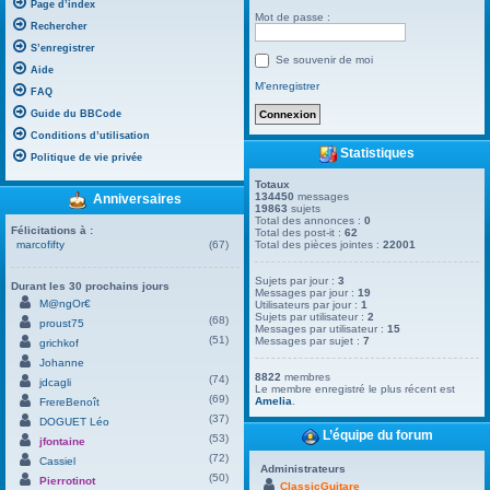
Page d’index
Mot de passe :
Rechercher
S’enregistrer
Se souvenir de moi
Aide
M’enregistrer
FAQ
Guide du BBCode
Conditions d’utilisation
Statistiques
Politique de vie privée
Totaux
134450
messages
Anniversaires
19863
sujets
Total des annonces :
0
Félicitations à :
Total des post-it :
62
marcofifty
(67)
Total des pièces jointes :
22001
Sujets par jour :
3
Durant les 30 prochains jours
Messages par jour :
19
M@ngOr€
Utilisateurs par jour :
1
Sujets par utilisateur :
2
(68)
proust75
Messages par utilisateur :
15
(51)
Messages par sujet :
7
grichkof
Johanne
8822
membres
(74)
jdcagli
Le membre enregistré le plus récent est
(69)
Amelia
.
FrereBenoît
(37)
DOGUET Léo
L’équipe du forum
(53)
jfontaine
(72)
Cassiel
Administrateurs
(50)
Pierrotinot
ClassicGuitare