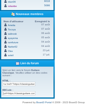
6018
rdan06
5086
rolanbo
Nouveaux membres
Nom d’utilisateur
Enregistré le
07 août
Amelia
07 août
Tocoya
06 août
salinosk
05 août
ayayema
04 août
ramfuture
04 août
Narbe62
23 juil.
Clau
17 juil.
soleil
Lien du forum
Voici un lien vers le forum
Guitare
Classique
. Veuillez utiliser un des codes
suivant :
HTML :
BBCode :
Powered by
Board3 Portal
© 2009 - 2023 Board3 Group