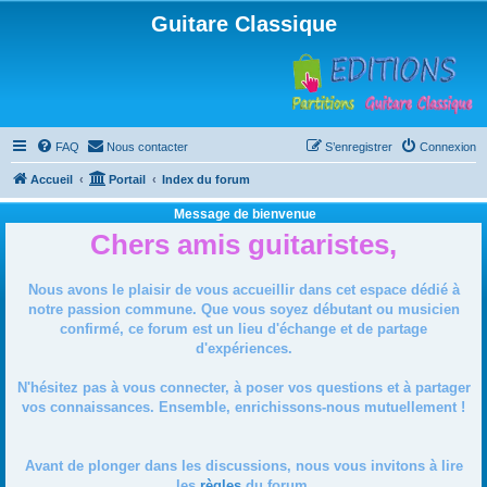
Guitare Classique
FAQ
Nous contacter
S’enregistrer
Connexion
Accueil
Portail
Index du forum
Message de bienvenue
Chers amis guitaristes,
Nous avons le plaisir de vous accueillir dans cet espace dédié à
notre passion commune. Que vous soyez débutant ou musicien
confirmé, ce forum est un lieu d'échange et de partage
d'expériences.
N'hésitez pas à vous connecter, à poser vos questions et à partager
vos connaissances. Ensemble, enrichissons-nous mutuellement !
Avant de plonger dans les discussions, nous vous invitons à lire
les
règles
du forum.