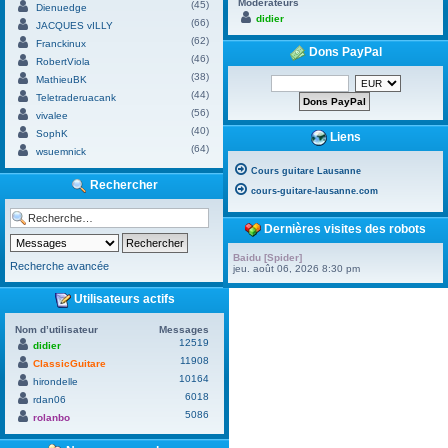
Modérateurs
(45)
Dienuedge
didier
(66)
JACQUES vILLY
(62)
Franckinux
Dons PayPal
(46)
RobertViola
(38)
MathieuBK
(44)
Teletraderuacank
(56)
vivalee
(40)
SophK
Liens
(64)
wsuemnick
Cours guitare Lausanne
Rechercher
cours-guitare-lausanne.com
Dernières visites des robots
Baidu [Spider]
Recherche avancée
jeu. août 06, 2026 8:30 pm
Utilisateurs actifs
Nom d’utilisateur
Messages
12519
didier
11908
ClassicGuitare
10164
hirondelle
6018
rdan06
5086
rolanbo