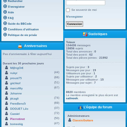
Rechercher
S’enregistrer
Se souvenir de moi
Aide
M’enregistrer
FAQ
Guide du BBCode
Conditions d’utilisation
Statistiques
Politique de vie privée
Totaux
134436
messages
Anniversaires
19856
sujets
Total des annonces :
0
Pas d’anniversaire à fêter aujourd’hui
Total des post-it :
62
Total des pièces jointes :
21992
Durant les 30 prochains jours
Sujets par jour :
3
M@ngOr€
Messages par jour :
19
(44)
nukyr
Utilisateurs par jour :
1
Sujets par utilisateur :
2
(68)
proust75
Messages par utilisateur :
15
(51)
Messages par sujet :
7
grichkof
(67)
marcofifty
8820
membres
Johanne
Le membre enregistré le plus récent est
(74)
salinosk
.
jdcagli
(69)
FrereBenoît
L’équipe du forum
(37)
DOGUET Léo
(72)
Cassiel
Administrateurs
(50)
Pierrotinot
ClassicGuitare
(47)
boineekig