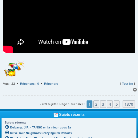
Vus : 22 •
Réponses : 0
•
Répondre
[
Tout lire
]
1
2
3
4
5
1370
2739 sujets • Page
1
sur
1370
•
…
Sujets récents
Sujets récents
Delcamp. J.F: - TANGO en la mieur opus 3a
Drive Your Neighbors Crazy #guitar #shorts