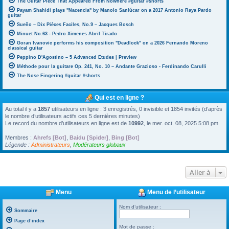
The Guitar Piece That Appeared From Nowhere #guitar #shorts
Payam Shahidi plays "Nacencia" by Manolo Sanlúcar on a 2017 Antonio Raya Pardo
guitar
Sueño – Dix Pièces Faciles, No.9 – Jacques Bosch
Minuet No.63 - Pedro Ximenes Abril Tirado
Goran Ivanovic performs his composition "Deadlock" on a 2026 Fernando Moreno
classical guitar
Peppino D'Agostino – 5 Advanced Etudes | Preview
Méthode pour la guitare Op. 241, No. 10 – Andante Grazioso - Ferdinando Carulli
The Nose Fingering #guitar #shorts
Qui est en ligne ?
Au total il y a
1857
utilisateurs en ligne : 3 enregistrés, 0 invisible et 1854 invités (d’après
le nombre d’utilisateurs actifs ces 5 dernières minutes)
Le record du nombre d’utilisateurs en ligne est de
10992
, le mer. oct. 08, 2025 5:08 pm
Membres :
Ahrefs [Bot]
,
Baidu [Spider]
,
Bing [Bot]
Légende :
Administrateurs
,
Modérateurs globaux
Aller à
Menu
Menu de l’utilisateur
Nom d’utilisateur :
Sommaire
Page d’index
Mot de passe :