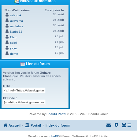
Nouveaux membres
Nom d’utilisateur
Enregistré le
06 août
salinosk
05 août
ayayema
04 août
ramfuture
04 août
Narbe62
23 juil.
Clau
17 juil.
soleil
13 juil.
yaya
12 juil.
dome
Lien du forum
Voici un lien vers le forum
Guitare
Classique
. Veuillez utiliser un des codes
suivant :
HTML :
BBCode :
Powered by
Board3 Portal
© 2009 - 2023 Board3 Group
Accueil
Portail
Index du forum
Développé par
phpBB
® Forum Software © phpBB Limited