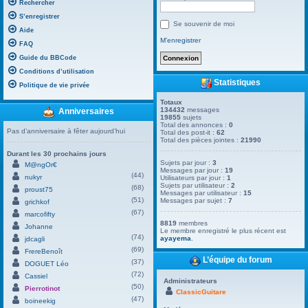
Rechercher
S’enregistrer
Se souvenir de moi
Aide
M’enregistrer
FAQ
Guide du BBCode
Conditions d’utilisation
Statistiques
Politique de vie privée
Totaux
134432
messages
Anniversaires
19855
sujets
Total des annonces :
0
Pas d’anniversaire à fêter aujourd’hui
Total des post-it :
62
Total des pièces jointes :
21990
Durant les 30 prochains jours
Sujets par jour :
3
M@ngOr€
Messages par jour :
19
(44)
nukyr
Utilisateurs par jour :
1
Sujets par utilisateur :
2
(68)
proust75
Messages par utilisateur :
15
(51)
Messages par sujet :
7
grichkof
(67)
marcofifty
8819
membres
Johanne
Le membre enregistré le plus récent est
(74)
ayayema
.
jdcagli
(69)
FrereBenoît
L’équipe du forum
(37)
DOGUET Léo
(72)
Cassiel
Administrateurs
(50)
Pierrotinot
ClassicGuitare
(47)
boineekig