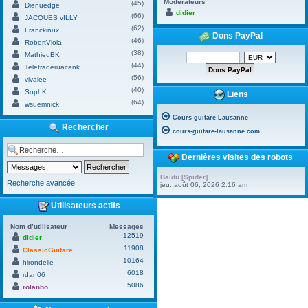
Modérateurs
(45)
Dienuedge
didier
(66)
JACQUES vILLY
(62)
Franckinux
Dons PayPal
(46)
RobertViola
(38)
MathieuBK
(44)
Teletraderuacank
(56)
vivalee
(40)
SophK
Liens
(64)
wsuemnick
Cours guitare Lausanne
Rechercher
cours-guitare-lausanne.com
Dernières visites des robots
Baidu [Spider]
Recherche avancée
jeu. août 06, 2026 2:16 am
Utilisateurs actifs
Nom d’utilisateur
Messages
12519
didier
11908
ClassicGuitare
10164
hirondelle
6018
rdan06
5086
rolanbo