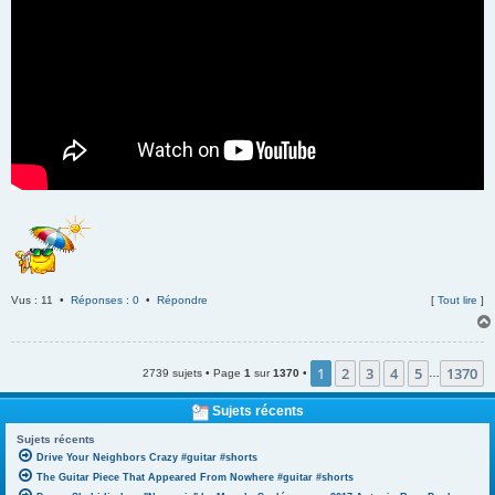
Vus : 11 •
Réponses : 0
•
Répondre
[
Tout lire
]
1
2
3
4
5
1370
2739 sujets • Page
1
sur
1370
•
…
Sujets récents
Sujets récents
Drive Your Neighbors Crazy #guitar #shorts
The Guitar Piece That Appeared From Nowhere #guitar #shorts