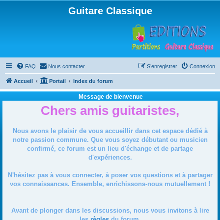
Guitare Classique
FAQ
Nous contacter
S’enregistrer
Connexion
Accueil
Portail
Index du forum
Message de bienvenue
Chers amis guitaristes,
Nous avons le plaisir de vous accueillir dans cet espace dédié à
notre passion commune. Que vous soyez débutant ou musicien
confirmé, ce forum est un lieu d'échange et de partage
d'expériences.
N'hésitez pas à vous connecter, à poser vos questions et à partager
vos connaissances. Ensemble, enrichissons-nous mutuellement !
Avant de plonger dans les discussions, nous vous invitons à lire
les
règles
du forum.