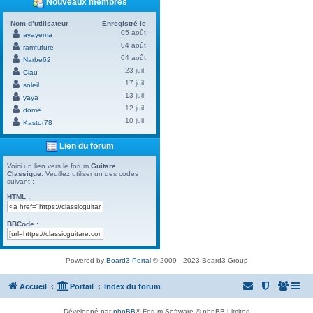
Nouveaux membres
Nom d’utilisateur
Enregistré le
05 août
ayayema
04 août
ramfuture
04 août
Narbe62
23 juil.
Clau
17 juil.
soleil
13 juil.
yaya
12 juil.
dome
10 juil.
Kastor78
Lien du forum
Voici un lien vers le forum
Guitare
Classique
. Veuillez utiliser un des codes
suivant :
HTML :
BBCode :
Powered by
Board3 Portal
© 2009 - 2023 Board3 Group
Accueil
Portail
Index du forum
Développé par
phpBB
® Forum Software © phpBB Limited