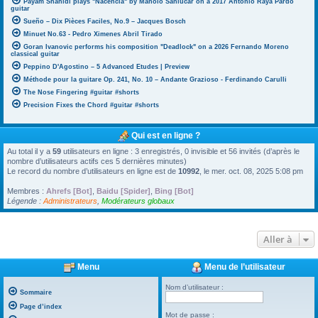
Payam Shahidi plays "Nacencia" by Manolo Sanlúcar on a 2017 Antonio Raya Pardo
guitar
Sueño – Dix Pièces Faciles, No.9 – Jacques Bosch
Minuet No.63 - Pedro Ximenes Abril Tirado
Goran Ivanovic performs his composition "Deadlock" on a 2026 Fernando Moreno
classical guitar
Peppino D'Agostino – 5 Advanced Etudes | Preview
Méthode pour la guitare Op. 241, No. 10 – Andante Grazioso - Ferdinando Carulli
The Nose Fingering #guitar #shorts
Precision Fixes the Chord #guitar #shorts
Qui est en ligne ?
Au total il y a
59
utilisateurs en ligne : 3 enregistrés, 0 invisible et 56 invités (d’après le
nombre d’utilisateurs actifs ces 5 dernières minutes)
Le record du nombre d’utilisateurs en ligne est de
10992
, le mer. oct. 08, 2025 5:08 pm
Membres :
Ahrefs [Bot]
,
Baidu [Spider]
,
Bing [Bot]
Légende :
Administrateurs
,
Modérateurs globaux
Aller à
Menu
Menu de l’utilisateur
Nom d’utilisateur :
Sommaire
Page d’index
Mot de passe :