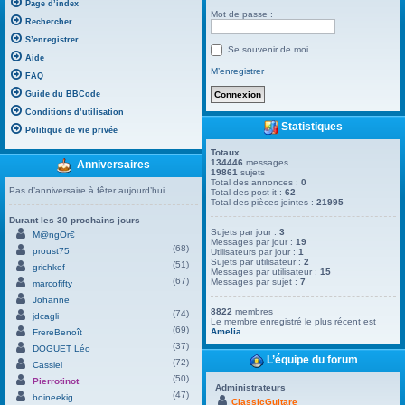
Page d’index
Mot de passe :
Rechercher
S’enregistrer
Se souvenir de moi
Aide
M’enregistrer
FAQ
Guide du BBCode
Conditions d’utilisation
Statistiques
Politique de vie privée
Totaux
134446
messages
Anniversaires
19861
sujets
Total des annonces :
0
Pas d’anniversaire à fêter aujourd’hui
Total des post-it :
62
Total des pièces jointes :
21995
Durant les 30 prochains jours
Sujets par jour :
3
M@ngOr€
Messages par jour :
19
(68)
proust75
Utilisateurs par jour :
1
Sujets par utilisateur :
2
(51)
grichkof
Messages par utilisateur :
15
(67)
Messages par sujet :
7
marcofifty
Johanne
8822
membres
(74)
jdcagli
Le membre enregistré le plus récent est
(69)
Amelia
.
FrereBenoît
(37)
DOGUET Léo
L’équipe du forum
(72)
Cassiel
(50)
Pierrotinot
Administrateurs
(47)
boineekig
ClassicGuitare