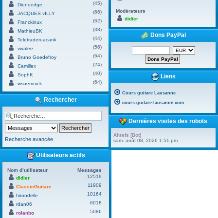
(45)
Dienuedge
Modérateurs
(66)
JACQUES vILLY
didier
(62)
Franckinux
(38)
MathieuBK
Dons PayPal
(44)
Teletraderuacank
(56)
vivalee
(64)
Bruno Goedefroy
(24)
Camillex
(40)
SophK
Liens
(64)
wsuemnick
Cours guitare Lausanne
Rechercher
cours-guitare-lausanne.com
Dernières visites des robots
Ahrefs [Bot]
Recherche avancée
sam. août 08, 2026 1:51 pm
Utilisateurs actifs
Nom d’utilisateur
Messages
12519
didier
11909
ClassicGuitare
10164
hirondelle
6018
rdan06
5086
rolanbo