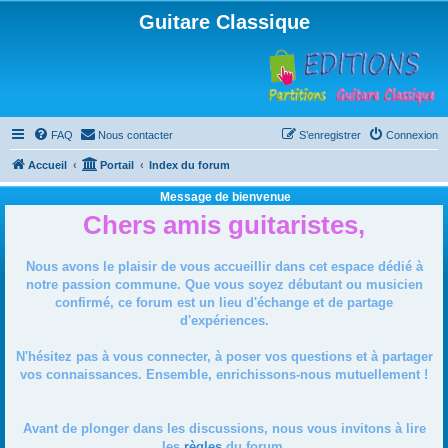
Guitare Classique
FAQ
Nous contacter
S’enregistrer
Connexion
Accueil
Portail
Index du forum
Message de bienvenue
Chers amis guitaristes,
Nous avons le plaisir de vous accueillir dans cet espace dédié à
notre passion commune. Que vous soyez débutant ou musicien
confirmé, ce forum est un lieu d'échange et de partage
d'expériences.
N'hésitez pas à vous connecter, à poser vos questions et à partager
vos connaissances. Ensemble, enrichissons-nous mutuellement !
Avant de plonger dans les discussions, nous vous invitons à lire
les
règles
du forum.