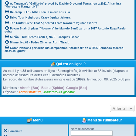
A. Tansman's "Gaillarde" played by Davide Giovanni Tomasi on a 2021 Alhambra
"Mengual y Margarit NT"
Delcamp. J.F: - TANGO en la mieur opus 3a
Drive Your Neighbors Crazy #guitar #shorts
The Guitar Piece That Appeared From Nowhere #guitar #shorts
Payam Shahidi plays "Nacencia" by Manolo Sanlúcar on a 2017 Antonio Raya Pardo
guitar
Sueño – Dix Pièces Faciles, No.9 – Jacques Bosch
Minuet No.63 - Pedro Ximenes Abril Tirado
Goran Ivanovic performs his composition "Deadlock" on a 2026 Fernando Moreno
classical guitar
Qui est en ligne ?
Au total il y a
38
utilisateurs en ligne : 3 enregistrés, 0 invisible et 35 invités (d’après le
nombre d’utilisateurs actifs ces 5 dernières minutes)
Le record du nombre d’utilisateurs en ligne est de
10992
, le mer. oct. 08, 2025 5:08 pm
Membres :
Ahrefs [Bot]
,
Baidu [Spider]
,
Google [Bot]
Légende :
Administrateurs
,
Modérateurs globaux
Aller à
Menu
Menu de l’utilisateur
Nom d’utilisateur :
Sommaire