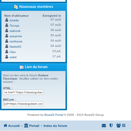
Nouveaux membres
Nom d’utilisateur
Enregistré le
07 août
Amelia
07 août
Tocoya
06 août
salinosk
05 août
ayayema
04 août
ramfuture
04 août
Narbe62
23 juil.
Clau
17 juil.
soleil
Lien du forum
Voici un lien vers le forum
Guitare
Classique
. Veuillez utiliser un des codes
suivant :
HTML :
BBCode :
Powered by
Board3 Portal
© 2009 - 2023 Board3 Group
Accueil
Portail
Index du forum