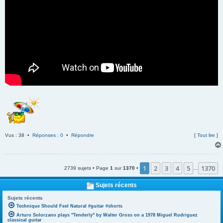
Vus : 38 •
Réponses : 0
•
Répondre
[
Tout lire
]
1
2
3
4
5
1370
2739 sujets • Page
1
sur
1370
•
…
Sujets récents
Sujets récents
Technique Should Feel Natural #guitar #shorts
Arturo Solorzano plays "Tenderly" by Walter Gross on a 1978 Miguel Rodriguez
classical guitar