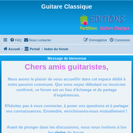
Guitare Classique
FAQ
Nous contacter
S’enregistrer
Connexion
Accueil
Portail
Index du forum
Message de bienvenue
Chers amis guitaristes,
Nous avons le plaisir de vous accueillir dans cet espace dédié à
notre passion commune. Que vous soyez débutant ou musicien
confirmé, ce forum est un lieu d'échange et de partage
d'expériences.
N'hésitez pas à vous connecter, à poser vos questions et à partager
vos connaissances. Ensemble, enrichissons-nous mutuellement !
Avant de plonger dans les discussions, nous vous invitons à lire
les
règles
du forum.