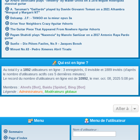
Arturo Solorzano plays "Tenderly" by Walter Gross on a 1978 Miguel Rodriguez
classical guitar
A. Tansman's "Gaillarde" played by Davide Giovanni Tomasi on a 2021 Alhambra
"Mengual y Margarit NT"
Delcamp. J.F: - TANGO en la mieur opus 3a
Drive Your Neighbors Crazy #guitar #shorts
The Guitar Piece That Appeared From Nowhere #guitar #shorts
Payam Shahidi plays "Nacencia" by Manolo Sanlúcar on a 2017 Antonio Raya Pardo
guitar
Sueño – Dix Pièces Faciles, No.9 – Jacques Bosch
Minuet No.63 - Pedro Ximenes Abril Tirado
Qui est en ligne ?
Au total il y a
1892
utilisateurs en ligne : 3 enregistrés, 0 invisible et 1889 invités (d’après
le nombre d’utilisateurs actifs ces 5 dernières minutes)
Le record du nombre d’utilisateurs en ligne est de
10992
, le mer. oct. 08, 2025 5:08 pm
Membres :
Ahrefs [Bot]
,
Baidu [Spider]
,
Bing [Bot]
Légende :
Administrateurs
,
Modérateurs globaux
Aller à
Menu
Menu de l’utilisateur
Nom d’utilisateur :
Sommaire
Page d’index