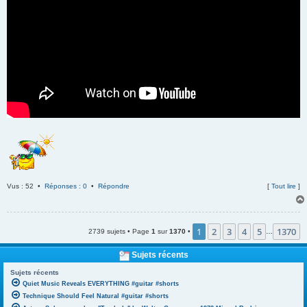
Vus : 52 •
Réponses : 0
•
Répondre
[
Tout lire
]
1
2
3
4
5
1370
2739 sujets • Page
1
sur
1370
•
…
Sujets récents
Sujets récents
Quiet Music Reveals EVERYTHING #guitar #shorts
Technique Should Feel Natural #guitar #shorts