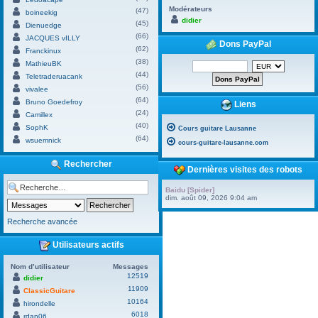
Modérateurs
(47)
boineekig
didier
(45)
Dienuedge
(66)
JACQUES vILLY
Dons PayPal
(62)
Franckinux
(38)
MathieuBK
(44)
Teletraderuacank
(56)
vivalee
(64)
Bruno Goedefroy
Liens
(24)
Camillex
(40)
SophK
Cours guitare Lausanne
(64)
wsuemnick
cours-guitare-lausanne.com
Rechercher
Dernières visites des robots
Baidu [Spider]
dim. août 09, 2026 9:04 am
Recherche avancée
Utilisateurs actifs
Nom d’utilisateur
Messages
12519
didier
11909
ClassicGuitare
10164
hirondelle
6018
rdan06