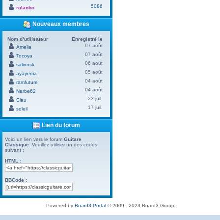
5086
rolanbo
Nouveaux membres
Nom d’utilisateur
Enregistré le
07 août
Amelia
07 août
Tocoya
06 août
salinosk
05 août
ayayema
04 août
ramfuture
04 août
Narbe62
23 juil.
Clau
17 juil.
soleil
Lien du forum
Voici un lien vers le forum
Guitare
Classique
. Veuillez utiliser un des codes
suivant :
HTML :
BBCode :
Powered by
Board3 Portal
© 2009 - 2023 Board3 Group