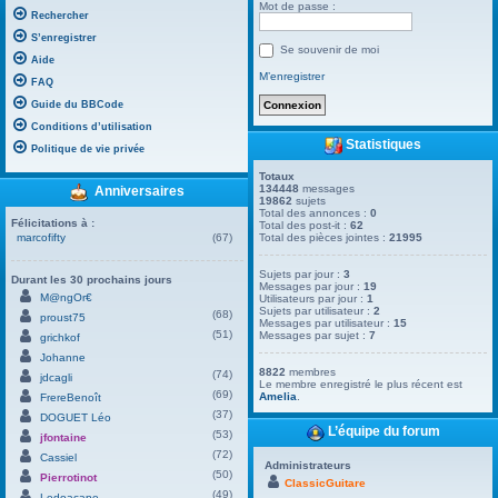
Mot de passe :
Rechercher
S’enregistrer
Se souvenir de moi
Aide
M’enregistrer
FAQ
Guide du BBCode
Conditions d’utilisation
Statistiques
Politique de vie privée
Totaux
134448
messages
Anniversaires
19862
sujets
Total des annonces :
0
Félicitations à :
Total des post-it :
62
marcofifty
(67)
Total des pièces jointes :
21995
Sujets par jour :
3
Durant les 30 prochains jours
Messages par jour :
19
M@ngOr€
Utilisateurs par jour :
1
Sujets par utilisateur :
2
(68)
proust75
Messages par utilisateur :
15
(51)
Messages par sujet :
7
grichkof
Johanne
8822
membres
(74)
jdcagli
Le membre enregistré le plus récent est
(69)
Amelia
.
FrereBenoît
(37)
DOGUET Léo
L’équipe du forum
(53)
jfontaine
(72)
Cassiel
Administrateurs
(50)
Pierrotinot
ClassicGuitare
(49)
Ledoacape