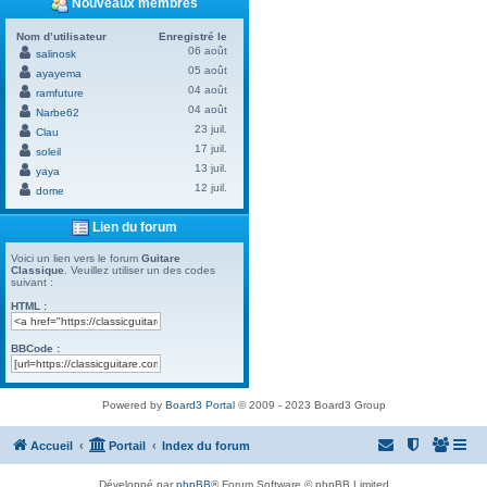
Nouveaux membres
Nom d’utilisateur
Enregistré le
06 août
salinosk
05 août
ayayema
04 août
ramfuture
04 août
Narbe62
23 juil.
Clau
17 juil.
soleil
13 juil.
yaya
12 juil.
dome
Lien du forum
Voici un lien vers le forum
Guitare
Classique
. Veuillez utiliser un des codes
suivant :
HTML :
BBCode :
Powered by
Board3 Portal
© 2009 - 2023 Board3 Group
Accueil
Portail
Index du forum
Développé par
phpBB
® Forum Software © phpBB Limited