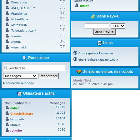
Modérateurs
(45)
Dienuedge
didier
(66)
JACQUES vILLY
(62)
Franckinux
Dons PayPal
(46)
RobertViola
(38)
MathieuBK
(44)
Teletraderuacank
(56)
vivalee
(40)
SophK
Liens
(64)
wsuemnick
Cours guitare Lausanne
Rechercher
cours-guitare-lausanne.com
Dernières visites des robots
Ahrefs [Bot]
Recherche avancée
jeu. août 06, 2026 5:49 pm
Utilisateurs actifs
Nom d’utilisateur
Messages
12519
didier
11908
ClassicGuitare
10164
hirondelle
6018
rdan06
5086
rolanbo