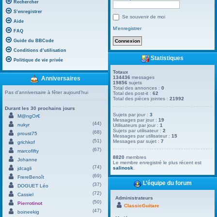
Rechercher
S’enregistrer
Se souvenir de moi
Aide
M’enregistrer
FAQ
Guide du BBCode
Conditions d’utilisation
Statistiques
Politique de vie privée
Totaux
134436
messages
Anniversaires
19856
sujets
Total des annonces :
0
Pas d’anniversaire à fêter aujourd’hui
Total des post-it :
62
Total des pièces jointes :
21992
Durant les 30 prochains jours
Sujets par jour :
3
M@ngOr€
Messages par jour :
19
(44)
nukyr
Utilisateurs par jour :
1
Sujets par utilisateur :
2
(68)
proust75
Messages par utilisateur :
15
(51)
Messages par sujet :
7
grichkof
(67)
marcofifty
8820
membres
Johanne
Le membre enregistré le plus récent est
(74)
salinosk
.
jdcagli
(69)
FrereBenoît
L’équipe du forum
(37)
DOGUET Léo
(72)
Cassiel
Administrateurs
(50)
Pierrotinot
ClassicGuitare
(47)
boineekig