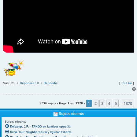
Vus : 21 •
Réponses : 0
•
Répondre
[
Tout lire
]
1
2
3
4
5
1370
2739 sujets • Page
1
sur
1370
•
…
Sujets récents
Sujets récents
Delcamp. J.F: - TANGO en la mieur opus 3a
Drive Your Neighbors Crazy #guitar #shorts