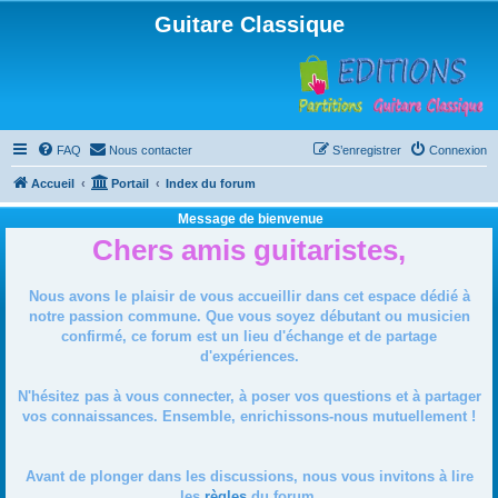
Guitare Classique
FAQ
Nous contacter
S’enregistrer
Connexion
Accueil
Portail
Index du forum
Message de bienvenue
Chers amis guitaristes,
Nous avons le plaisir de vous accueillir dans cet espace dédié à
notre passion commune. Que vous soyez débutant ou musicien
confirmé, ce forum est un lieu d'échange et de partage
d'expériences.
N'hésitez pas à vous connecter, à poser vos questions et à partager
vos connaissances. Ensemble, enrichissons-nous mutuellement !
Avant de plonger dans les discussions, nous vous invitons à lire
les
règles
du forum.