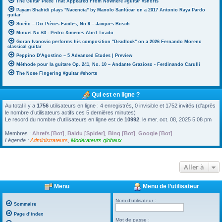
The Guitar Piece That Appeared From Nowhere #guitar #shorts
Payam Shahidi plays "Nacencia" by Manolo Sanlúcar on a 2017 Antonio Raya Pardo
guitar
Sueño – Dix Pièces Faciles, No.9 – Jacques Bosch
Minuet No.63 - Pedro Ximenes Abril Tirado
Goran Ivanovic performs his composition "Deadlock" on a 2026 Fernando Moreno
classical guitar
Peppino D'Agostino – 5 Advanced Etudes | Preview
Méthode pour la guitare Op. 241, No. 10 – Andante Grazioso - Ferdinando Carulli
The Nose Fingering #guitar #shorts
Qui est en ligne ?
Au total il y a
1756
utilisateurs en ligne : 4 enregistrés, 0 invisible et 1752 invités (d’après
le nombre d’utilisateurs actifs ces 5 dernières minutes)
Le record du nombre d’utilisateurs en ligne est de
10992
, le mer. oct. 08, 2025 5:08 pm
Membres :
Ahrefs [Bot]
,
Baidu [Spider]
,
Bing [Bot]
,
Google [Bot]
Légende :
Administrateurs
,
Modérateurs globaux
Aller à
Menu
Menu de l’utilisateur
Nom d’utilisateur :
Sommaire
Page d’index
Mot de passe :