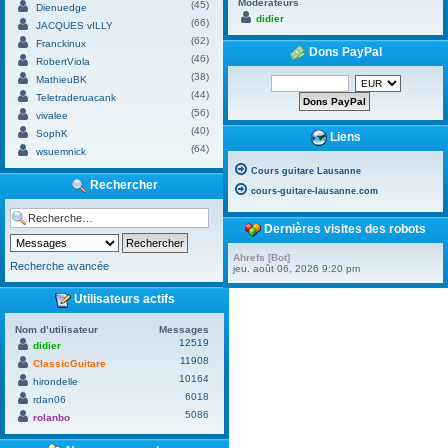
Modérateurs
(45)
Dienuedge
didier
(66)
JACQUES vILLY
(62)
Franckinux
Dons PayPal
(46)
RobertViola
(38)
MathieuBK
(44)
Teletraderuacank
(56)
vivalee
(40)
SophK
Liens
(64)
wsuemnick
Cours guitare Lausanne
Rechercher
cours-guitare-lausanne.com
Dernières visites des robots
Ahrefs [Bot]
Recherche avancée
jeu. août 06, 2026 9:20 pm
Utilisateurs actifs
Nom d’utilisateur
Messages
12519
didier
11908
ClassicGuitare
10164
hirondelle
6018
rdan06
5086
rolanbo