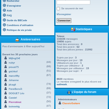
Rechercher
S’enregistrer
Se souvenir de moi
Aide
M’enregistrer
FAQ
Guide du BBCode
Conditions d’utilisation
Statistiques
Politique de vie privée
Totaux
134436
messages
Anniversaires
19856
sujets
Total des annonces :
0
Pas d’anniversaire à fêter aujourd’hui
Total des post-it :
62
Total des pièces jointes :
21992
Durant les 30 prochains jours
Sujets par jour :
3
M@ngOr€
Messages par jour :
19
(44)
nukyr
Utilisateurs par jour :
1
Sujets par utilisateur :
2
(68)
proust75
Messages par utilisateur :
15
(51)
Messages par sujet :
7
grichkof
(67)
marcofifty
8820
membres
Johanne
Le membre enregistré le plus récent est
(74)
salinosk
.
jdcagli
(69)
FrereBenoît
L’équipe du forum
(37)
DOGUET Léo
(72)
Cassiel
Administrateurs
(50)
Pierrotinot
ClassicGuitare
(47)
boineekig