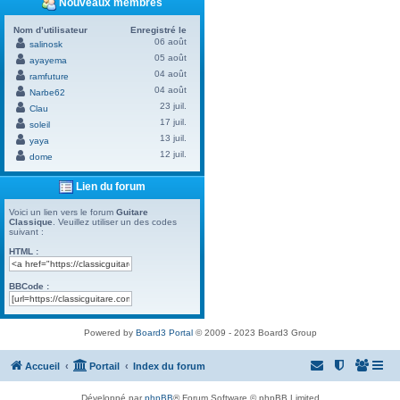
Nouveaux membres
Nom d’utilisateur
Enregistré le
06 août
salinosk
05 août
ayayema
04 août
ramfuture
04 août
Narbe62
23 juil.
Clau
17 juil.
soleil
13 juil.
yaya
12 juil.
dome
Lien du forum
Voici un lien vers le forum
Guitare
Classique
. Veuillez utiliser un des codes
suivant :
HTML :
BBCode :
Powered by
Board3 Portal
© 2009 - 2023 Board3 Group
Accueil
Portail
Index du forum
Développé par
phpBB
® Forum Software © phpBB Limited