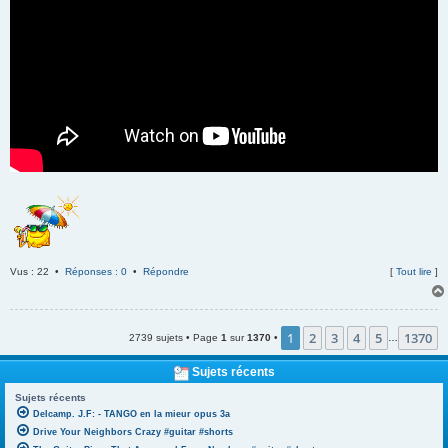
Vus : 22 •
Réponses : 0
•
Répondre
[
Tout lire
]
1
2
3
4
5
1370
2739 sujets • Page
1
sur
1370
•
…
Sujets récents
Sujets récents
Delcamp. J.F: - TANGO en la mieur opus 3a
Drive Your Neighbors Crazy #guitar #shorts