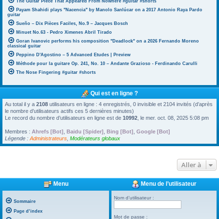
The Guitar Piece That Appeared From Nowhere #guitar #shorts
Payam Shahidi plays "Nacencia" by Manolo Sanlúcar on a 2017 Antonio Raya Pardo
guitar
Sueño – Dix Pièces Faciles, No.9 – Jacques Bosch
Minuet No.63 - Pedro Ximenes Abril Tirado
Goran Ivanovic performs his composition "Deadlock" on a 2026 Fernando Moreno
classical guitar
Peppino D'Agostino – 5 Advanced Etudes | Preview
Méthode pour la guitare Op. 241, No. 10 – Andante Grazioso - Ferdinando Carulli
The Nose Fingering #guitar #shorts
Qui est en ligne ?
Au total il y a
2108
utilisateurs en ligne : 4 enregistrés, 0 invisible et 2104 invités (d’après
le nombre d’utilisateurs actifs ces 5 dernières minutes)
Le record du nombre d’utilisateurs en ligne est de
10992
, le mer. oct. 08, 2025 5:08 pm
Membres :
Ahrefs [Bot]
,
Baidu [Spider]
,
Bing [Bot]
,
Google [Bot]
Légende :
Administrateurs
,
Modérateurs globaux
Aller à
Menu
Menu de l’utilisateur
Nom d’utilisateur :
Sommaire
Page d’index
Mot de passe :