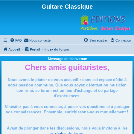
Guitare Classique
FAQ
Nous contacter
S’enregistrer
Connexion
Accueil
Portail
Index du forum
Message de bienvenue
Chers amis guitaristes,
Nous avons le plaisir de vous accueillir dans cet espace dédié à
notre passion commune. Que vous soyez débutant ou musicien
confirmé, ce forum est un lieu d'échange et de partage
d'expériences.
N'hésitez pas à vous connecter, à poser vos questions et à partager
vos connaissances. Ensemble, enrichissons-nous mutuellement !
Avant de plonger dans les discussions, nous vous invitons à lire
les
règles
du forum.