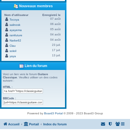
Nouveaux membres
Nom d’utilisateur
Enregistré le
07 août
Tocoya
06 août
salinosk
05 août
ayayema
04 août
ramfuture
04 août
Narbe62
23 juil.
Clau
17 juil.
soleil
13 juil.
yaya
Lien du forum
Voici un lien vers le forum
Guitare
Classique
. Veuillez utiliser un des codes
suivant :
HTML :
BBCode :
Powered by
Board3 Portal
© 2009 - 2023 Board3 Group
Accueil
Portail
Index du forum