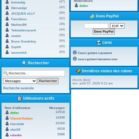
Modérateurs
(47)
boineekig
didier
(45)
Dienuedge
(66)
JACQUES vILLY
Dons PayPal
(62)
Franckinux
(38)
MathieuBK
(44)
Teletraderuacank
(56)
vivalee
(64)
Bruno Goedefroy
Liens
(40)
SophK
(64)
wsuemnick
Cours guitare Lausanne
cours-guitare-lausanne.com
Rechercher
Dernières visites des robots
Ahrefs [Bot]
ven. août 07, 2026 9:13 am
Recherche avancée
Utilisateurs actifs
Nom d’utilisateur
Messages
12519
didier
11908
ClassicGuitare
10164
hirondelle
6018
rdan06
5086
rolanbo