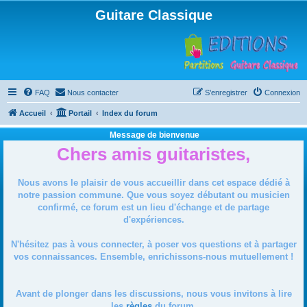
Guitare Classique
FAQ
Nous contacter
S’enregistrer
Connexion
Accueil
Portail
Index du forum
Message de bienvenue
Chers amis guitaristes,
Nous avons le plaisir de vous accueillir dans cet espace dédié à
notre passion commune. Que vous soyez débutant ou musicien
confirmé, ce forum est un lieu d'échange et de partage
d'expériences.
N'hésitez pas à vous connecter, à poser vos questions et à partager
vos connaissances. Ensemble, enrichissons-nous mutuellement !
Avant de plonger dans les discussions, nous vous invitons à lire
les
règles
du forum.