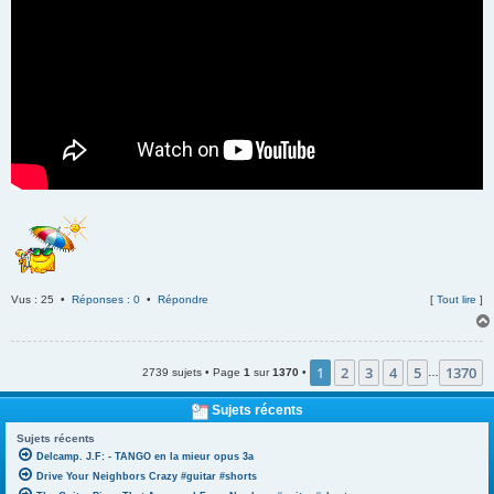
Vus : 25 •
Réponses : 0
•
Répondre
[
Tout lire
]
1
2
3
4
5
1370
2739 sujets • Page
1
sur
1370
•
…
Sujets récents
Sujets récents
Delcamp. J.F: - TANGO en la mieur opus 3a
Drive Your Neighbors Crazy #guitar #shorts