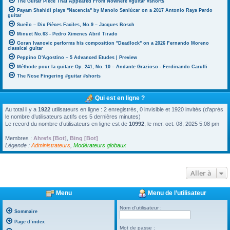
The Guitar Piece That Appeared From Nowhere #guitar #shorts
Payam Shahidi plays "Nacencia" by Manolo Sanlúcar on a 2017 Antonio Raya Pardo
guitar
Sueño – Dix Pièces Faciles, No.9 – Jacques Bosch
Minuet No.63 - Pedro Ximenes Abril Tirado
Goran Ivanovic performs his composition "Deadlock" on a 2026 Fernando Moreno
classical guitar
Peppino D'Agostino – 5 Advanced Etudes | Preview
Méthode pour la guitare Op. 241, No. 10 – Andante Grazioso - Ferdinando Carulli
The Nose Fingering #guitar #shorts
Qui est en ligne ?
Au total il y a
1922
utilisateurs en ligne : 2 enregistrés, 0 invisible et 1920 invités (d’après
le nombre d’utilisateurs actifs ces 5 dernières minutes)
Le record du nombre d’utilisateurs en ligne est de
10992
, le mer. oct. 08, 2025 5:08 pm
Membres :
Ahrefs [Bot]
,
Bing [Bot]
Légende :
Administrateurs
,
Modérateurs globaux
Aller à
Menu
Menu de l’utilisateur
Nom d’utilisateur :
Sommaire
Page d’index
Mot de passe :