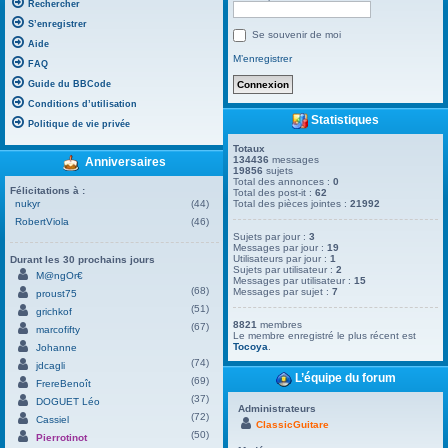
Rechercher
S’enregistrer
Se souvenir de moi
Aide
M’enregistrer
FAQ
Guide du BBCode
Conditions d’utilisation
Statistiques
Politique de vie privée
Totaux
134436
messages
Anniversaires
19856
sujets
Total des annonces :
0
Félicitations à :
Total des post-it :
62
nukyr
(44)
Total des pièces jointes :
21992
RobertViola
(46)
Sujets par jour :
3
Messages par jour :
19
Utilisateurs par jour :
1
Durant les 30 prochains jours
Sujets par utilisateur :
2
M@ngOr€
Messages par utilisateur :
15
(68)
Messages par sujet :
7
proust75
(51)
grichkof
8821
membres
(67)
marcofifty
Le membre enregistré le plus récent est
Tocoya
.
Johanne
(74)
jdcagli
L’équipe du forum
(69)
FrereBenoît
(37)
DOGUET Léo
Administrateurs
(72)
Cassiel
ClassicGuitare
(50)
Pierrotinot