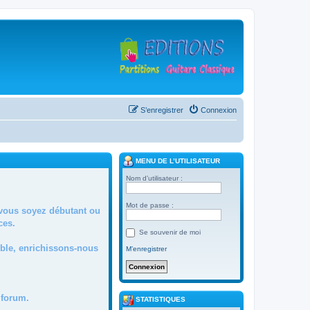
S’enregistrer
Connexion
MENU DE L’UTILISATEUR
Nom d’utilisateur :
Mot de passe :
 vous soyez débutant ou
ces.
Se souvenir de moi
mble, enrichissons-nous
M’enregistrer
forum.
STATISTIQUES