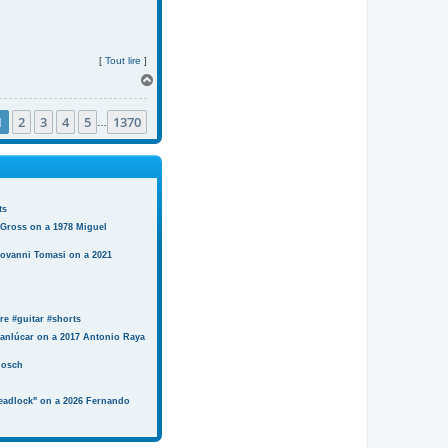
[
Tout lire
]
H
a
u
1
2
3
4
5
1370
t
…
ts
 Gross on a 1978 Miguel
iovanni Tomasi on a 2021
e #guitar #shorts
anlúcar on a 2017 Antonio Raya
Bosch
eadlock" on a 2026 Fernando