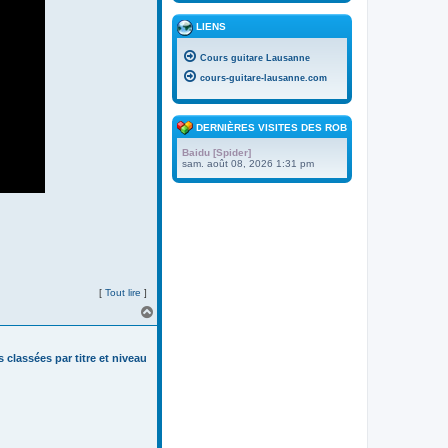
LIENS
Cours guitare Lausanne
cours-guitare-lausanne.com
DERNIÈRES VISITES DES ROBOTS
Baidu [Spider]
sam. août 08, 2026 1:31 pm
[
Tout lire
]
H
a
u
t
s classées par titre et niveau