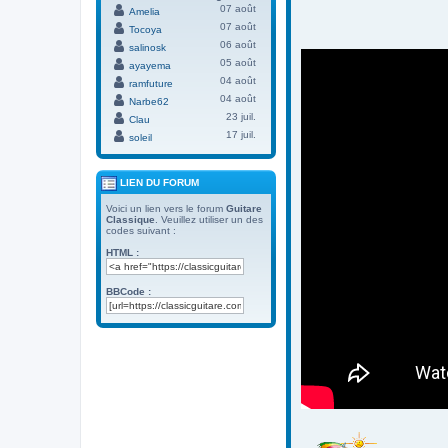
07 août
Amelia
07 août
Tocoya
06 août
salinosk
05 août
ayayema
04 août
ramfuture
04 août
Narbe62
23 juil.
Clau
17 juil.
soleil
LIEN DU FORUM
Voici un lien vers le forum
Guitare
Classique
. Veuillez utiliser un des
codes suivant :
HTML :
BBCode :