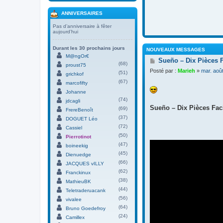
ANNIVERSAIRES
Pas d’anniversaire à fêter
aujourd’hui
Durant les 30 prochains jours
NOUVEAUX MESSAGES
M@ngOr€
M
Sueño – Dix Pièces 
(68)
proust75
e
Posté par :
Marieh
»
mar. aoû
(51)
s
grichkof
s
(67)
marcofifty
a
Johanne
g
(74)
jdcagli
e
Sueño – Dix Pièces Faci
(69)
FrereBenoît
(37)
DOGUET Léo
(72)
Cassiel
(50)
Pierrotinot
(47)
boineekig
(45)
Dienuedge
(66)
JACQUES vILLY
(62)
Franckinux
(38)
MathieuBK
(44)
Teletraderuacank
(56)
vivalee
(64)
Bruno Goedefroy
(24)
Camillex