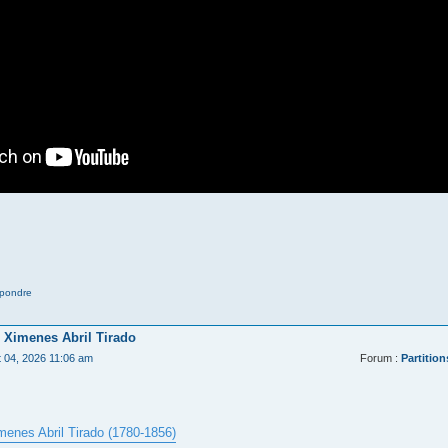
pondre
 Ximenes Abril Tirado
t 04, 2026 11:06 am
Forum :
Partition
menes Abril Tirado (1780-1856)