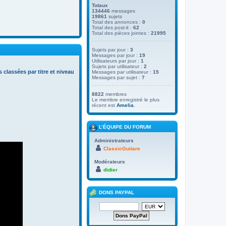
Totaux
134446
messages
19861
sujets
Total des annonces :
0
Total des post-it :
62
Total des pièces jointes :
21995
Sujets par jour :
3
Messages par jour :
19
Utilisateurs par jour :
1
Sujets par utilisateur :
2
s classées par titre et niveau
Messages par utilisateur :
15
Messages par sujet :
7
8822
membres
Le membre enregistré le plus
récent est
Amelia
.
L’ÉQUIPE DU FORUM
Administrateurs
ClassicGuitare
Modérateurs
didier
DONS PAYPAL