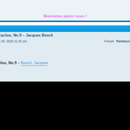
Bienvenue parmi nous !
Faciles, No.9 – Jacques Bosch
t 04, 2026 11:20 am
Forum :
Partition
les, No.9
–
Bosch, Jacques