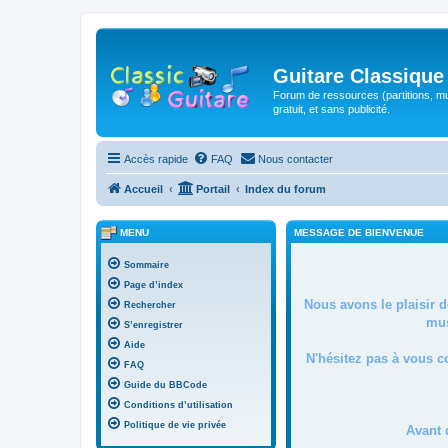
Guitare Classique
Forum de ressources (partitions, mu
gratuit, et sans publicité.
Accès rapide
FAQ
Nous contacter
Accueil
Portail
Index du forum
MENU
MESSAGE DE BIENVENUE
Sommaire
Page d’index
Nous avons le plaisir 
Rechercher
mus
S’enregistrer
Aide
N'hésitez pas à vous c
FAQ
Guide du BBCode
Conditions d’utilisation
Politique de vie privée
Avant 