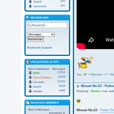
(40)
SophK
(64)
wsuemnick
RECHERCHER
Recherche avancée
UTILISATEURS ACTIFS
Nom d’utilisateur
Messages
12519
didier
Vus : 48 •
Réponses : 0
•
Ré
11909
ClassicGuitare
10164
hirondelle
M
Minuet No.63 - Pedro
6018
rdan06
e
5086
Posté par :
Marieh
»
mar. aoû
rolanbo
s
s
a
NOUVEAUX MEMBRES
g
e
Minuet No.63
-
Pedro Xi
Nom d’utilisateur
Enregistré le