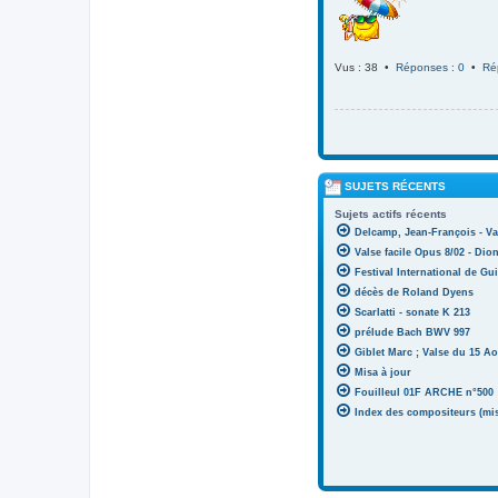
Vus : 38 •
Réponses : 0
•
Ré
SUJETS RÉCENTS
Sujets actifs récents
Delcamp, Jean-François - Va
Valse facile Opus 8/02 - Di
Festival International de Gui
décès de Roland Dyens
Scarlatti - sonate K 213
prélude Bach BWV 997
Giblet Marc ; Valse du 15 Ao
Misa à jour
Fouilleul 01F ARCHE n°500
Index des compositeurs (mise