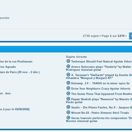
pondre
2739 sujets • Page
1
sur
1370
•
Sujets récents
lse de la rue Poullaouec
Technique Should Feel Natural #guitar #shor
oniso Aguado
Arturo Solorzano plays "Tenderly" by Walter
Rodriguez classical guitar
tare de Paris (29 nov. - 2 déc.)
A. Tansman's "Gaillarde" played by Davide G
Alhambra "Mengual y Margarit NT"
Delcamp. J.F: - TANGO en la mieur opus 3a
Drive Your Neighbors Crazy #guitar #shorts
ut . duo .
The Guitar Piece That Appeared From Nowher
Payam Shahidi plays "Nacencia" by Manolo S
Pardo guitar
Sueño – Dix Pièces Faciles, No.9 – Jacques 
 à jour le 03/06/2026)
Minuet No.63 - Pedro Ximenes Abril Tirado
Goran Ivanovic performs his composition "D
Moreno classical guitar