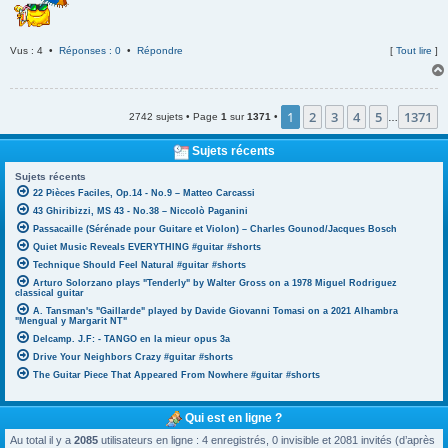
Vus : 4 •
Réponses : 0
•
Répondre
[
Tout lire
]
1
2
3
4
5
1371
2742 sujets • Page
1
sur
1371
•
…
Sujets récents
Sujets récents
22 Pièces Faciles, Op.14 - No.9 – Matteo Carcassi
43 Ghiribizzi, MS 43 - No.38 – Niccolò Paganini
Passacaille (Sérénade pour Guitare et Violon) – Charles Gounod/Jacques Bosch
Quiet Music Reveals EVERYTHING #guitar #shorts
Technique Should Feel Natural #guitar #shorts
Arturo Solorzano plays "Tenderly" by Walter Gross on a 1978 Miguel Rodriguez
classical guitar
A. Tansman's "Gaillarde" played by Davide Giovanni Tomasi on a 2021 Alhambra
"Mengual y Margarit NT"
Delcamp. J.F: - TANGO en la mieur opus 3a
Drive Your Neighbors Crazy #guitar #shorts
The Guitar Piece That Appeared From Nowhere #guitar #shorts
Qui est en ligne ?
Au total il y a
2085
utilisateurs en ligne : 4 enregistrés, 0 invisible et 2081 invités (d’après