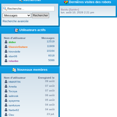
Rechercher
Dernières visites des robots
Baidu [Spider]
lun. août 10, 2026 2:21 pm
Recherche avancée
Utilisateurs actifs
Nom d’utilisateur
Messages
12519
didier
11909
ClassicGuitare
10164
hirondelle
6018
rdan06
5086
rolanbo
Nouveaux membres
Nom d’utilisateur
Enregistré le
09 août
HMARTIN
07 août
Amelia
07 août
Tocoya
06 août
salinosk
05 août
ayayema
04 août
ramfuture
04 août
Narbe62
23 juil.
Clau