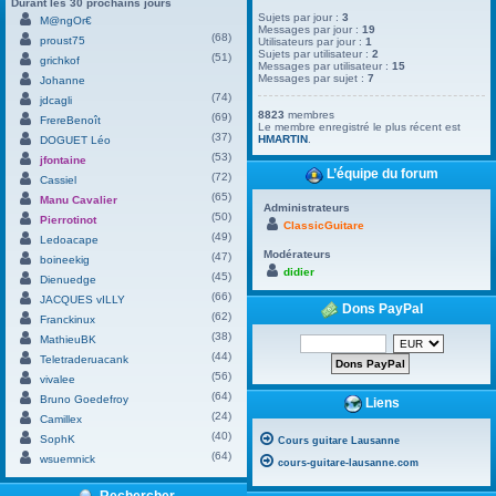
Durant les 30 prochains jours
Sujets par jour :
3
M@ngOr€
Messages par jour :
19
(68)
proust75
Utilisateurs par jour :
1
Sujets par utilisateur :
2
(51)
grichkof
Messages par utilisateur :
15
Messages par sujet :
7
Johanne
(74)
jdcagli
8823
membres
(69)
FrereBenoît
Le membre enregistré le plus récent est
(37)
HMARTIN
.
DOGUET Léo
(53)
jfontaine
L’équipe du forum
(72)
Cassiel
(65)
Manu Cavalier
Administrateurs
(50)
Pierrotinot
ClassicGuitare
(49)
Ledoacape
Modérateurs
(47)
boineekig
didier
(45)
Dienuedge
(66)
JACQUES vILLY
Dons PayPal
(62)
Franckinux
(38)
MathieuBK
(44)
Teletraderuacank
(56)
vivalee
(64)
Bruno Goedefroy
Liens
(24)
Camillex
(40)
SophK
Cours guitare Lausanne
(64)
wsuemnick
cours-guitare-lausanne.com