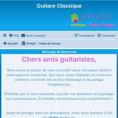
Guitare Classique
FAQ
Nous contacter
S’enregistrer
Connexion
Accueil
Portail
Index du forum
Message de bienvenue
Chers amis guitaristes,
Nous avons le plaisir de vous accueillir dans cet espace dédié à
notre passion commune. Que vous soyez débutant ou musicien
confirmé, ce forum est un lieu d'échange et de partage
d'expériences.
N'hésitez pas à vous connecter, à poser vos questions et à partager
vos connaissances. Ensemble, enrichissons-nous mutuellement !
Avant de plonger dans les discussions, nous vous invitons à lire
les
règles
du forum.