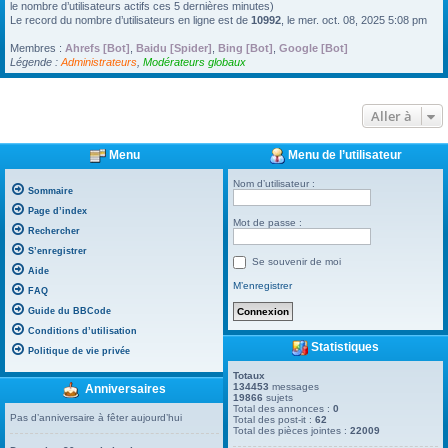
le nombre d’utilisateurs actifs ces 5 dernières minutes)
Le record du nombre d’utilisateurs en ligne est de
10992
, le mer. oct. 08, 2025 5:08 pm
Membres :
Ahrefs [Bot]
,
Baidu [Spider]
,
Bing [Bot]
,
Google [Bot]
Légende :
Administrateurs
,
Modérateurs globaux
Aller à
Menu
Menu de l’utilisateur
Nom d’utilisateur :
Sommaire
Page d’index
Mot de passe :
Rechercher
S’enregistrer
Se souvenir de moi
Aide
M’enregistrer
FAQ
Guide du BBCode
Conditions d’utilisation
Statistiques
Politique de vie privée
Totaux
134453
messages
Anniversaires
19866
sujets
Total des annonces :
0
Pas d’anniversaire à fêter aujourd’hui
Total des post-it :
62
Total des pièces jointes :
22009