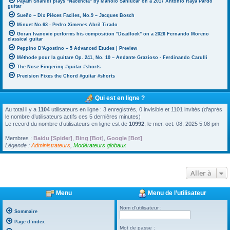
Payam Shahidi plays "Nacencia" by Manolo Sanlúcar on a 2017 Antonio Raya Pardo
guitar
Sueño – Dix Pièces Faciles, No.9 – Jacques Bosch
Minuet No.63 - Pedro Ximenes Abril Tirado
Goran Ivanovic performs his composition "Deadlock" on a 2026 Fernando Moreno
classical guitar
Peppino D'Agostino – 5 Advanced Etudes | Preview
Méthode pour la guitare Op. 241, No. 10 – Andante Grazioso - Ferdinando Carulli
The Nose Fingering #guitar #shorts
Precision Fixes the Chord #guitar #shorts
Qui est en ligne ?
Au total il y a
1104
utilisateurs en ligne : 3 enregistrés, 0 invisible et 1101 invités (d’après
le nombre d’utilisateurs actifs ces 5 dernières minutes)
Le record du nombre d’utilisateurs en ligne est de
10992
, le mer. oct. 08, 2025 5:08 pm
Membres :
Baidu [Spider]
,
Bing [Bot]
,
Google [Bot]
Légende :
Administrateurs
,
Modérateurs globaux
Aller à
Menu
Menu de l’utilisateur
Nom d’utilisateur :
Sommaire
Page d’index
Mot de passe :