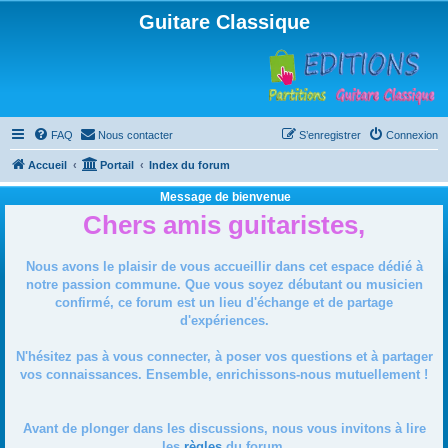
Guitare Classique
FAQ
Nous contacter
S’enregistrer
Connexion
Accueil
Portail
Index du forum
Message de bienvenue
Chers amis guitaristes,
Nous avons le plaisir de vous accueillir dans cet espace dédié à
notre passion commune. Que vous soyez débutant ou musicien
confirmé, ce forum est un lieu d'échange et de partage
d'expériences.
N'hésitez pas à vous connecter, à poser vos questions et à partager
vos connaissances. Ensemble, enrichissons-nous mutuellement !
Avant de plonger dans les discussions, nous vous invitons à lire
les
règles
du forum.