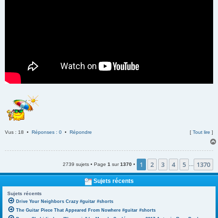
Vus : 18 •
Réponses : 0
•
Répondre
[
Tout lire
]
1
2
3
4
5
1370
2739 sujets • Page
1
sur
1370
•
…
Sujets récents
Sujets récents
Drive Your Neighbors Crazy #guitar #shorts
The Guitar Piece That Appeared From Nowhere #guitar #shorts