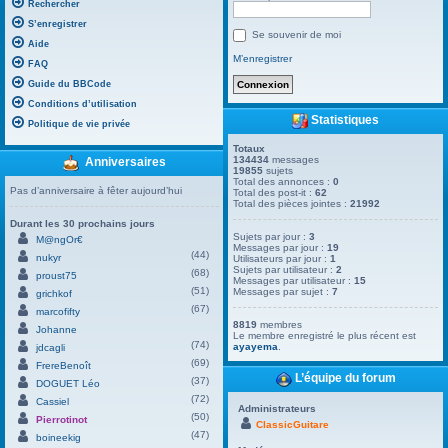
Rechercher
S’enregistrer
Se souvenir de moi
Aide
M’enregistrer
FAQ
Guide du BBCode
Conditions d’utilisation
Statistiques
Politique de vie privée
Totaux
134434
messages
Anniversaires
19855
sujets
Total des annonces :
0
Pas d’anniversaire à fêter aujourd’hui
Total des post-it :
62
Total des pièces jointes :
21992
Durant les 30 prochains jours
Sujets par jour :
3
M@ngOr€
Messages par jour :
19
(44)
nukyr
Utilisateurs par jour :
1
Sujets par utilisateur :
2
(68)
proust75
Messages par utilisateur :
15
(51)
Messages par sujet :
7
grichkof
(67)
marcofifty
8819
membres
Johanne
Le membre enregistré le plus récent est
(74)
ayayema
.
jdcagli
(69)
FrereBenoît
L’équipe du forum
(37)
DOGUET Léo
(72)
Cassiel
Administrateurs
(50)
Pierrotinot
ClassicGuitare
(47)
boineekig