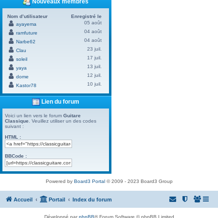
Nouveaux membres
Nom d’utilisateur
Enregistré le
05 août
ayayema
04 août
ramfuture
04 août
Narbe62
23 juil.
Clau
17 juil.
soleil
13 juil.
yaya
12 juil.
dome
10 juil.
Kastor78
Lien du forum
Voici un lien vers le forum
Guitare
Classique
. Veuillez utiliser un des codes
suivant :
HTML :
BBCode :
Powered by
Board3 Portal
© 2009 - 2023 Board3 Group
Accueil
Portail
Index du forum
Développé par
phpBB
® Forum Software © phpBB Limited