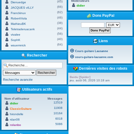
Modérateurs
(45)
Dienuedge
didier
(66)
JACQUES vILLY
(62)
Franckinux
Dons PayPal
(46)
RobertViola
(38)
MathieuBK
(44)
Teletraderuacank
(56)
vivalee
(40)
SophK
Liens
(64)
wsuemnick
Cours guitare Lausanne
Rechercher
cours-guitare-lausanne.com
Dernières visites des robots
Baidu [Spider]
Recherche avancée
jeu. août 06, 2026 10:18 am
Utilisateurs actifs
Nom d’utilisateur
Messages
12519
didier
11908
ClassicGuitare
10164
hirondelle
6018
rdan06
5086
rolanbo