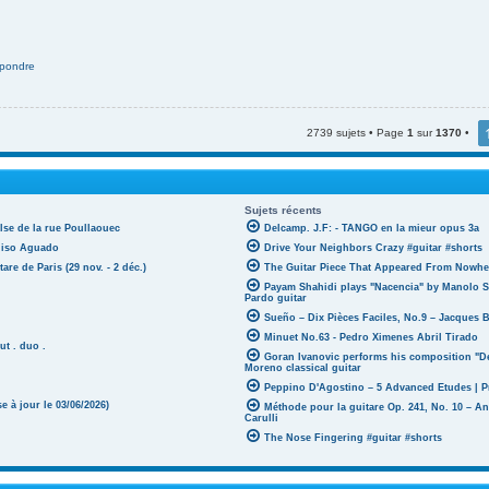
pondre
2739 sujets • Page
1
sur
1370
•
Sujets récents
lse de la rue Poullaouec
Delcamp. J.F: - TANGO en la mieur opus 3a
oniso Aguado
Drive Your Neighbors Crazy #guitar #shorts
tare de Paris (29 nov. - 2 déc.)
The Guitar Piece That Appeared From Nowher
Payam Shahidi plays "Nacencia" by Manolo S
Pardo guitar
Sueño – Dix Pièces Faciles, No.9 – Jacques 
Minuet No.63 - Pedro Ximenes Abril Tirado
ut . duo .
Goran Ivanovic performs his composition "D
Moreno classical guitar
Peppino D'Agostino – 5 Advanced Etudes | P
 à jour le 03/06/2026)
Méthode pour la guitare Op. 241, No. 10 – A
Carulli
The Nose Fingering #guitar #shorts