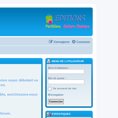
S’enregistrer
Connexion
MENU DE L’UTILISATEUR
Nom d’utilisateur :
Mot de passe :
 vous soyez débutant ou
ces.
Se souvenir de moi
mble, enrichissons-nous
M’enregistrer
forum.
STATISTIQUES