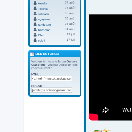
07 août
Amelia
07 août
Tocoya
06 août
salinosk
05 août
ayayema
04 août
ramfuture
04 août
Narbe62
23 juil.
Clau
17 juil.
soleil
LIEN DU FORUM
Voici un lien vers le forum
Guitare
Classique
. Veuillez utiliser un des
codes suivant :
HTML :
BBCode :