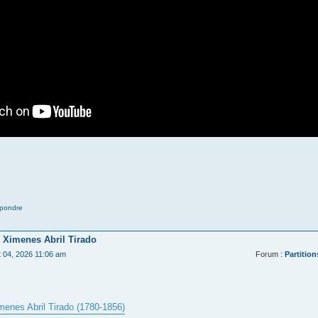
pondre
 Ximenes Abril Tirado
t 04, 2026 11:06 am
Forum :
Partition
menes Abril Tirado (1780-1856)