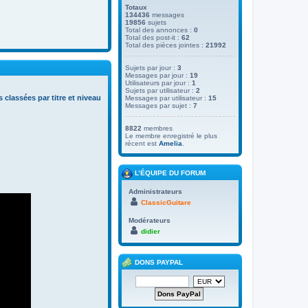
Totaux
134436
messages
19856
sujets
Total des annonces :
0
Total des post-it :
62
Total des pièces jointes :
21992
Sujets par jour :
3
Messages par jour :
19
Utilisateurs par jour :
1
Sujets par utilisateur :
2
s classées par titre et niveau
Messages par utilisateur :
15
Messages par sujet :
7
8822
membres
Le membre enregistré le plus
récent est
Amelia
.
L’ÉQUIPE DU FORUM
Administrateurs
ClassicGuitare
Modérateurs
didier
DONS PAYPAL