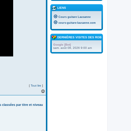
LIENS
Cours guitare Lausanne
cours-guitare-lausanne.com
DERNIÈRES VISITES DES ROBOTS
Google [Bot]
sam. août 08, 2026 9:00 am
[
Tout lire
]
H
a
u
t
s classées par titre et niveau