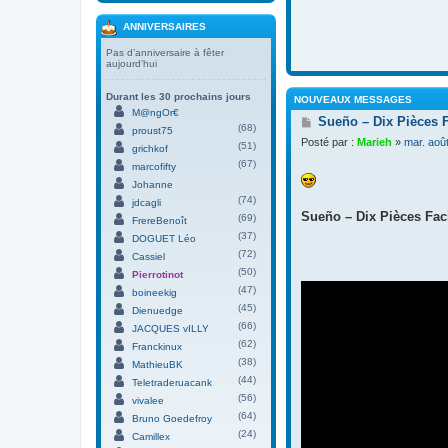
ANNIVERSAIRES
Pas d’anniversaire à fêter
aujourd’hui
Durant les 30 prochains jours
NOUVEAUX MESSAGES
M@ngOr€
M
Sueño – Dix Pièces 
(68)
proust75
e
Posté par :
Marieh
»
mar. aoû
(51)
s
grichkof
s
(67)
marcofifty
a
Johanne
g
(74)
jdcagli
e
Sueño – Dix Pièces Faci
(69)
FrereBenoît
(37)
DOGUET Léo
(72)
Cassiel
(50)
Pierrotinot
(47)
boineekig
(45)
Dienuedge
(66)
JACQUES vILLY
(62)
Franckinux
(38)
MathieuBK
(44)
Teletraderuacank
(56)
vivalee
(64)
Bruno Goedefroy
(24)
Camillex