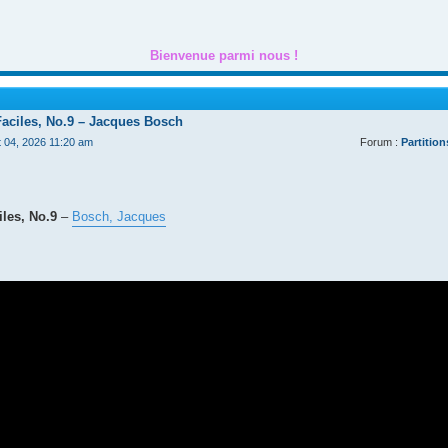
Bienvenue parmi nous !
Faciles, No.9 – Jacques Bosch
t 04, 2026 11:20 am
Forum :
Partition
les, No.9
–
Bosch, Jacques