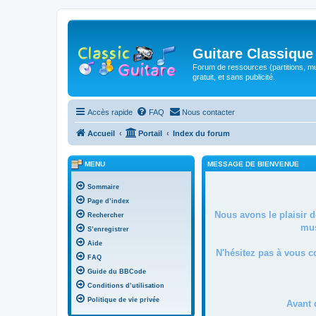
Guitare Classique
Forum de ressources (partitions, mu
gratuit, et sans publicité.
Accès rapide
FAQ
Nous contacter
Accueil
Portail
Index du forum
MENU
MESSAGE DE BIENVENUE
Sommaire
Page d’index
Nous avons le plaisir 
Rechercher
mus
S’enregistrer
Aide
N'hésitez pas à vous c
FAQ
Guide du BBCode
Conditions d’utilisation
Politique de vie privée
Avant 