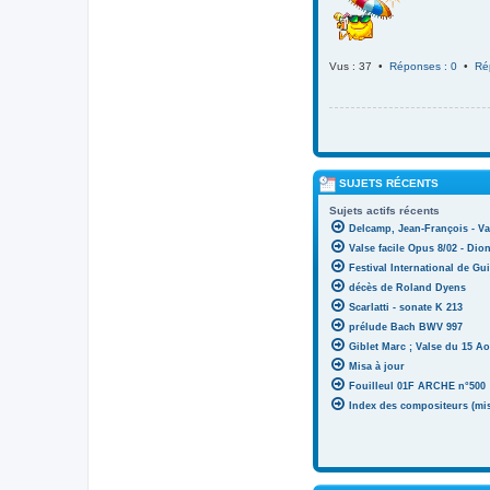
Vus : 37 •
Réponses : 0
•
Ré
SUJETS RÉCENTS
Sujets actifs récents
Delcamp, Jean-François - Va
Valse facile Opus 8/02 - Di
Festival International de Gui
décès de Roland Dyens
Scarlatti - sonate K 213
prélude Bach BWV 997
Giblet Marc ; Valse du 15 Ao
Misa à jour
Fouilleul 01F ARCHE n°500
Index des compositeurs (mise