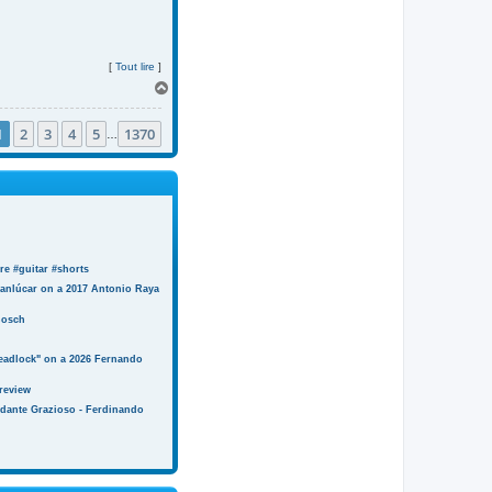
[
Tout lire
]
H
a
u
1
2
3
4
5
1370
t
…
e #guitar #shorts
anlúcar on a 2017 Antonio Raya
Bosch
eadlock" on a 2026 Fernando
review
ndante Grazioso - Ferdinando