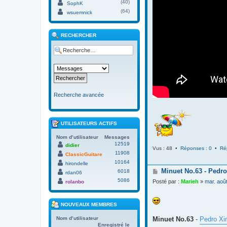
(40)
SophK
(64)
wsuemnick
RECHERCHER
Recherche avancée
UTILISATEURS ACTIFS
Nom d’utilisateur
Messages
12519
didier
Vus : 48 •
Réponses : 0
•
Ré
11908
ClassicGuitare
10164
hirondelle
M
Minuet No.63 - Pedro
6018
rdan06
e
5086
Posté par :
Marieh
»
mar. aoû
rolanbo
s
s
a
NOUVEAUX MEMBRES
g
e
Minuet No.63
-
Pedro Xi
Nom d’utilisateur
Enregistré le