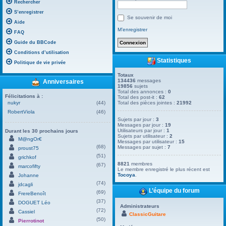
Rechercher
S’enregistrer
Se souvenir de moi
Aide
M’enregistrer
FAQ
Guide du BBCode
Conditions d’utilisation
Statistiques
Politique de vie privée
Totaux
134436
messages
Anniversaires
19856
sujets
Total des annonces :
0
Félicitations à :
Total des post-it :
62
nukyr
(44)
Total des pièces jointes :
21992
RobertViola
(46)
Sujets par jour :
3
Messages par jour :
19
Utilisateurs par jour :
1
Durant les 30 prochains jours
Sujets par utilisateur :
2
M@ngOr€
Messages par utilisateur :
15
(68)
Messages par sujet :
7
proust75
(51)
grichkof
8821
membres
(67)
marcofifty
Le membre enregistré le plus récent est
Tocoya
.
Johanne
(74)
jdcagli
L’équipe du forum
(69)
FrereBenoît
(37)
DOGUET Léo
Administrateurs
(72)
Cassiel
ClassicGuitare
(50)
Pierrotinot