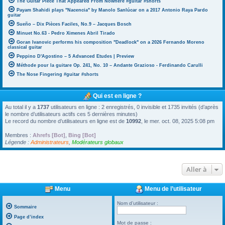
The Guitar Piece That Appeared From Nowhere #guitar #shorts
Payam Shahidi plays "Nacencia" by Manolo Sanlúcar on a 2017 Antonio Raya Pardo
guitar
Sueño – Dix Pièces Faciles, No.9 – Jacques Bosch
Minuet No.63 - Pedro Ximenes Abril Tirado
Goran Ivanovic performs his composition "Deadlock" on a 2026 Fernando Moreno
classical guitar
Peppino D'Agostino – 5 Advanced Etudes | Preview
Méthode pour la guitare Op. 241, No. 10 – Andante Grazioso - Ferdinando Carulli
The Nose Fingering #guitar #shorts
Qui est en ligne ?
Au total il y a
1737
utilisateurs en ligne : 2 enregistrés, 0 invisible et 1735 invités (d’après
le nombre d’utilisateurs actifs ces 5 dernières minutes)
Le record du nombre d’utilisateurs en ligne est de
10992
, le mer. oct. 08, 2025 5:08 pm
Membres :
Ahrefs [Bot]
,
Bing [Bot]
Légende :
Administrateurs
,
Modérateurs globaux
Aller à
Menu
Menu de l’utilisateur
Nom d’utilisateur :
Sommaire
Page d’index
Mot de passe :