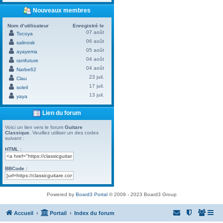
Nouveaux membres
Nom d’utilisateur
Enregistré le
07 août
Tocoya
06 août
salinosk
05 août
ayayema
04 août
ramfuture
04 août
Narbe62
23 juil.
Clau
17 juil.
soleil
13 juil.
yaya
Lien du forum
Voici un lien vers le forum
Guitare
Classique
. Veuillez utiliser un des codes
suivant :
HTML :
BBCode :
Powered by
Board3 Portal
© 2009 - 2023 Board3 Group
Accueil
Portail
Index du forum