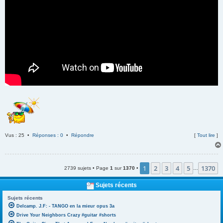
Vus : 25 •
Réponses : 0
•
Répondre
[
Tout lire
]
1
2
3
4
5
1370
2739 sujets • Page
1
sur
1370
•
…
Sujets récents
Sujets récents
Delcamp. J.F: - TANGO en la mieur opus 3a
Drive Your Neighbors Crazy #guitar #shorts