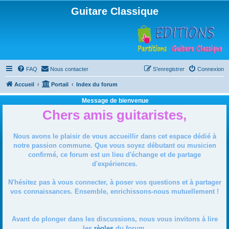
Guitare Classique
FAQ
Nous contacter
S’enregistrer
Connexion
Accueil
Portail
Index du forum
Message de bienvenue
Chers amis guitaristes,
Nous avons le plaisir de vous accueillir dans cet espace dédié à
notre passion commune. Que vous soyez débutant ou musicien
confirmé, ce forum est un lieu d'échange et de partage
d'expériences.
N'hésitez pas à vous connecter, à poser vos questions et à partager
vos connaissances. Ensemble, enrichissons-nous mutuellement !
Avant de plonger dans les discussions, nous vous invitons à lire
les
règles
du forum.