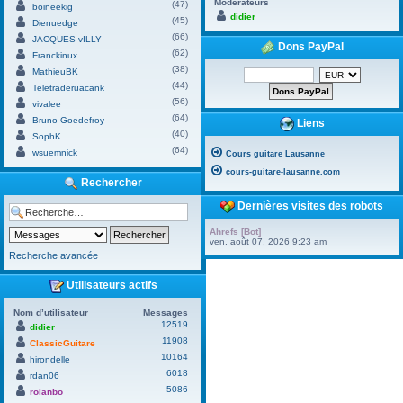
Modérateurs
(47)
boineekig
didier
(45)
Dienuedge
(66)
JACQUES vILLY
Dons PayPal
(62)
Franckinux
(38)
MathieuBK
(44)
Teletraderuacank
(56)
vivalee
(64)
Bruno Goedefroy
Liens
(40)
SophK
(64)
wsuemnick
Cours guitare Lausanne
cours-guitare-lausanne.com
Rechercher
Dernières visites des robots
Ahrefs [Bot]
ven. août 07, 2026 9:23 am
Recherche avancée
Utilisateurs actifs
Nom d’utilisateur
Messages
12519
didier
11908
ClassicGuitare
10164
hirondelle
6018
rdan06
5086
rolanbo