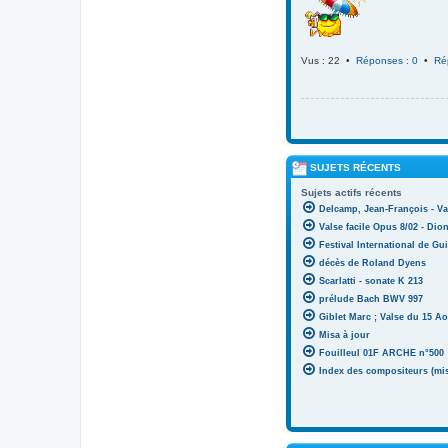
Vus : 22 •
Réponses : 0
•
Ré
SUJETS RÉCENTS
Sujets actifs récents
Delcamp, Jean-François - Va
Valse facile Opus 8/02 - Di
Festival International de Gui
décès de Roland Dyens
Scarlatti - sonate K 213
prélude Bach BWV 997
Giblet Marc ; Valse du 15 Ao
Misa à jour
Fouilleul 01F ARCHE n°500
Index des compositeurs (mise