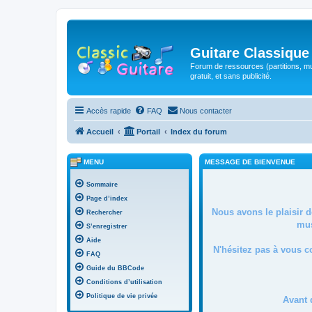
Guitare Classique
Forum de ressources (partitions, mu
gratuit, et sans publicité.
Accès rapide
FAQ
Nous contacter
Accueil
Portail
Index du forum
MENU
MESSAGE DE BIENVENUE
Sommaire
Page d’index
Nous avons le plaisir 
Rechercher
mus
S’enregistrer
Aide
N'hésitez pas à vous c
FAQ
Guide du BBCode
Conditions d’utilisation
Politique de vie privée
Avant 