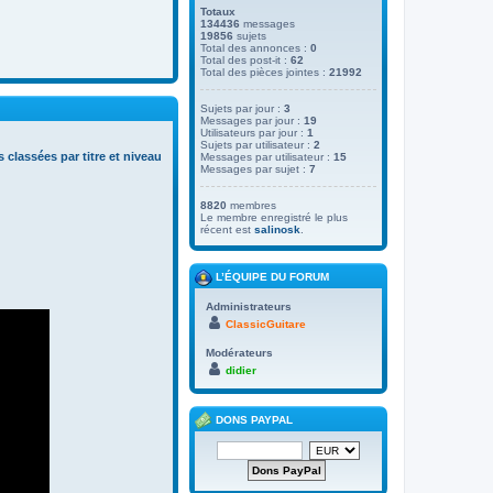
Totaux
134436
messages
19856
sujets
Total des annonces :
0
Total des post-it :
62
Total des pièces jointes :
21992
Sujets par jour :
3
Messages par jour :
19
Utilisateurs par jour :
1
Sujets par utilisateur :
2
s classées par titre et niveau
Messages par utilisateur :
15
Messages par sujet :
7
8820
membres
Le membre enregistré le plus
récent est
salinosk
.
L’ÉQUIPE DU FORUM
Administrateurs
ClassicGuitare
Modérateurs
didier
DONS PAYPAL