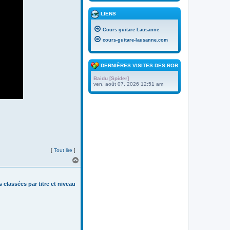
LIENS
Cours guitare Lausanne
cours-guitare-lausanne.com
DERNIÈRES VISITES DES ROBOTS
Baidu [Spider]
ven. août 07, 2026 12:51 am
[
Tout lire
]
H
a
u
t
s classées par titre et niveau