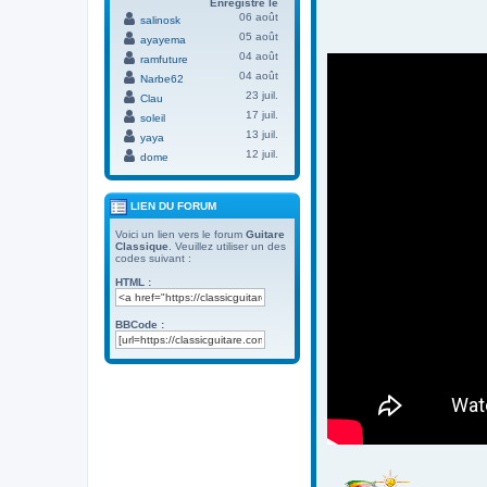
Enregistré le
06 août
salinosk
05 août
ayayema
04 août
ramfuture
04 août
Narbe62
23 juil.
Clau
17 juil.
soleil
13 juil.
yaya
12 juil.
dome
LIEN DU FORUM
Voici un lien vers le forum
Guitare
Classique
. Veuillez utiliser un des
codes suivant :
HTML :
BBCode :