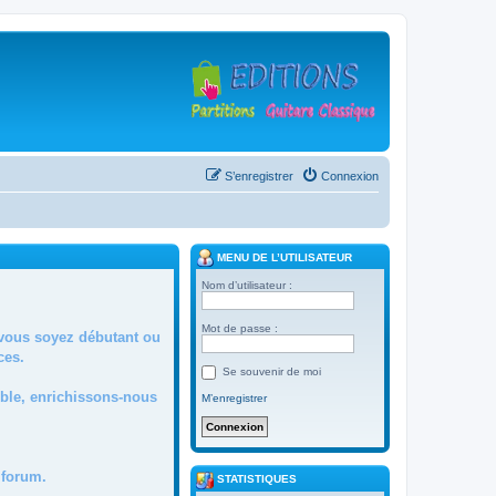
S’enregistrer
Connexion
MENU DE L’UTILISATEUR
Nom d’utilisateur :
Mot de passe :
 vous soyez débutant ou
ces.
Se souvenir de moi
mble, enrichissons-nous
M’enregistrer
forum.
STATISTIQUES