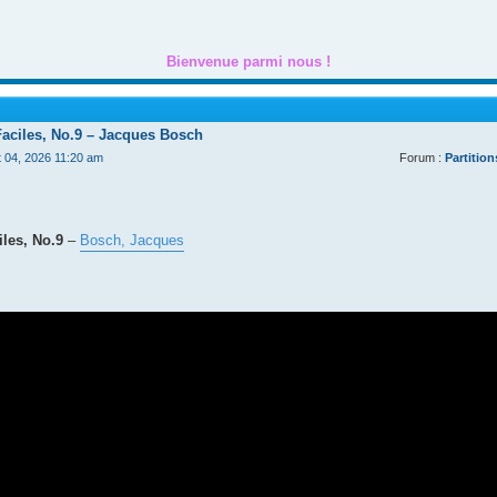
Bienvenue parmi nous !
Faciles, No.9 – Jacques Bosch
t 04, 2026 11:20 am
Forum :
Partition
les, No.9
–
Bosch, Jacques