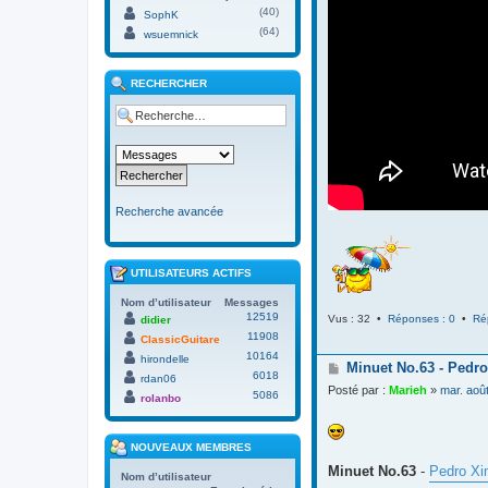
(40)
SophK
(64)
wsuemnick
RECHERCHER
Recherche avancée
UTILISATEURS ACTIFS
Nom d’utilisateur
Messages
12519
Vus : 32 •
Réponses : 0
•
Ré
didier
11908
ClassicGuitare
10164
hirondelle
M
Minuet No.63 - Pedro
6018
rdan06
e
Posté par :
Marieh
»
mar. aoû
5086
s
rolanbo
s
a
g
NOUVEAUX MEMBRES
e
Minuet No.63
-
Pedro Xi
Nom d’utilisateur