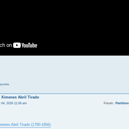
pondre
 Ximenes Abril Tirado
t 04, 2026 11:06 am
Forum :
Partition
menes Abril Tirado (1780-1856)