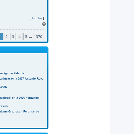
[
Tout lire
]
H
a
u
1
2
3
4
5
1370
t
…
e #guitar #shorts
anlúcar on a 2017 Antonio Raya
Bosch
eadlock" on a 2026 Fernando
review
ndante Grazioso - Ferdinando