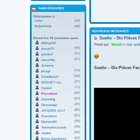
ANNIVERSAIRES
Félicitations à :
nukyr
(44)
RobertViola
(46)
NOUVEAUX MESSAGES
M
Sueño – Dix Pièces 
Durant les 30 prochains jours
e
M@ngOr€
Posté par :
Marieh
»
mar. aoû
s
(68)
proust75
s
(51)
grichkof
a
(67)
g
marcofifty
e
Johanne
Sueño – Dix Pièces Faci
(74)
jdcagli
(69)
FrereBenoît
(37)
DOGUET Léo
(72)
Cassiel
(50)
Pierrotinot
(47)
boineekig
(45)
Dienuedge
(66)
JACQUES vILLY
(62)
Franckinux
(38)
MathieuBK
(44)
Teletraderuacank
(56)
vivalee
(64)
Bruno Goedefroy