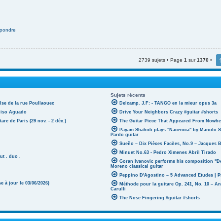
pondre
2739 sujets • Page
1
sur
1370
•
Sujets récents
lse de la rue Poullaouec
Delcamp. J.F: - TANGO en la mieur opus 3a
oniso Aguado
Drive Your Neighbors Crazy #guitar #shorts
tare de Paris (29 nov. - 2 déc.)
The Guitar Piece That Appeared From Nowher
Payam Shahidi plays "Nacencia" by Manolo S
Pardo guitar
Sueño – Dix Pièces Faciles, No.9 – Jacques 
Minuet No.63 - Pedro Ximenes Abril Tirado
ut . duo .
Goran Ivanovic performs his composition "D
Moreno classical guitar
Peppino D'Agostino – 5 Advanced Etudes | P
 à jour le 03/06/2026)
Méthode pour la guitare Op. 241, No. 10 – A
Carulli
The Nose Fingering #guitar #shorts