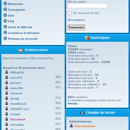
Mot de passe :
Rechercher
S’enregistrer
Se souvenir de moi
Aide
M’enregistrer
FAQ
Guide du BBCode
Conditions d’utilisation
Statistiques
Politique de vie privée
Totaux
134449
messages
Anniversaires
19863
sujets
Total des annonces :
0
Pas d’anniversaire à fêter aujourd’hui
Total des post-it :
62
Total des pièces jointes :
21995
Durant les 30 prochains jours
Sujets par jour :
3
M@ngOr€
Messages par jour :
19
(68)
proust75
Utilisateurs par jour :
1
Sujets par utilisateur :
2
(51)
grichkof
Messages par utilisateur :
15
(67)
Messages par sujet :
7
marcofifty
Johanne
8822
membres
(74)
jdcagli
Le membre enregistré le plus récent est
(69)
Amelia
.
FrereBenoît
(37)
DOGUET Léo
L’équipe du forum
(72)
Cassiel
(50)
Pierrotinot
Administrateurs
(47)
boineekig
ClassicGuitare
(45)
Dienuedge