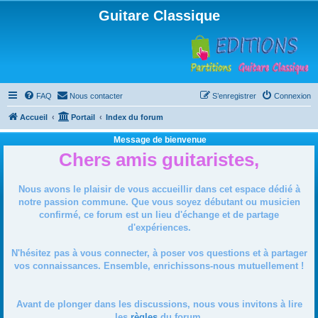
Guitare Classique
FAQ
Nous contacter
S’enregistrer
Connexion
Accueil
Portail
Index du forum
Message de bienvenue
Chers amis guitaristes,
Nous avons le plaisir de vous accueillir dans cet espace dédié à
notre passion commune. Que vous soyez débutant ou musicien
confirmé, ce forum est un lieu d'échange et de partage
d'expériences.
N'hésitez pas à vous connecter, à poser vos questions et à partager
vos connaissances. Ensemble, enrichissons-nous mutuellement !
Avant de plonger dans les discussions, nous vous invitons à lire
les
règles
du forum.