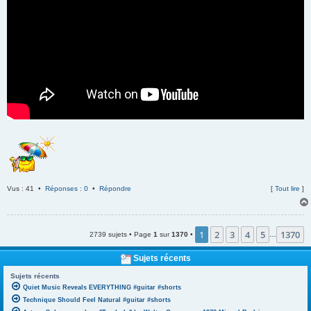
Vus : 41 •
Réponses : 0
•
Répondre
[
Tout lire
]
1
2
3
4
5
1370
2739 sujets • Page
1
sur
1370
•
…
Sujets récents
Sujets récents
Quiet Music Reveals EVERYTHING #guitar #shorts
Technique Should Feel Natural #guitar #shorts