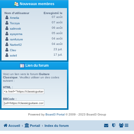
Nouveaux membres
Nom d’utilisateur
Enregistré le
07 août
Amelia
07 août
Tocoya
06 août
salinosk
05 août
ayayema
04 août
ramfuture
04 août
Narbe62
23 juil.
Clau
17 juil.
soleil
Lien du forum
Voici un lien vers le forum
Guitare
Classique
. Veuillez utiliser un des codes
suivant :
HTML :
BBCode :
Powered by
Board3 Portal
© 2009 - 2023 Board3 Group
Accueil
Portail
Index du forum