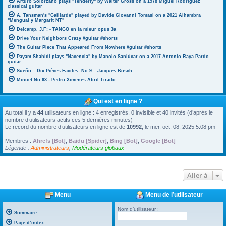
Arturo Solorzano plays "Tenderly" by Walter Gross on a 1978 Miguel Rodriguez
classical guitar
A. Tansman's "Gaillarde" played by Davide Giovanni Tomasi on a 2021 Alhambra
"Mengual y Margarit NT"
Delcamp. J.F: - TANGO en la mieur opus 3a
Drive Your Neighbors Crazy #guitar #shorts
The Guitar Piece That Appeared From Nowhere #guitar #shorts
Payam Shahidi plays "Nacencia" by Manolo Sanlúcar on a 2017 Antonio Raya Pardo
guitar
Sueño – Dix Pièces Faciles, No.9 – Jacques Bosch
Minuet No.63 - Pedro Ximenes Abril Tirado
Qui est en ligne ?
Au total il y a
44
utilisateurs en ligne : 4 enregistrés, 0 invisible et 40 invités (d’après le
nombre d’utilisateurs actifs ces 5 dernières minutes)
Le record du nombre d’utilisateurs en ligne est de
10992
, le mer. oct. 08, 2025 5:08 pm
Membres :
Ahrefs [Bot]
,
Baidu [Spider]
,
Bing [Bot]
,
Google [Bot]
Légende :
Administrateurs
,
Modérateurs globaux
Aller à
Menu
Menu de l’utilisateur
Nom d’utilisateur :
Sommaire
Page d’index