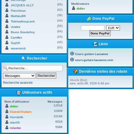
Modérateurs
(66)
JACQUES vILLY
didier
(62)
Franckinux
(38)
MathieuBK
Dons PayPal
(44)
Teletraderuacank
(56)
vivalee
(64)
Bruno Goedefroy
(24)
Camillex
(40)
SophK
Liens
(64)
wsuemnick
Cours guitare Lausanne
Rechercher
cours-guitare-lausanne.com
Dernières visites des robots
Ahrefs [Bot]
Recherche avancée
sam. août 08, 2026 6:46 pm
Utilisateurs actifs
Nom d’utilisateur
Messages
12519
didier
11909
ClassicGuitare
10164
hirondelle
6018
rdan06
5086
rolanbo