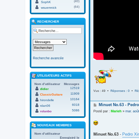
(40)
SophK
(64)
wsuemnick
RECHERCHER
Recherche avancée
UTILISATEURS ACTIFS
Nom d’utilisateur
Messages
12519
didier
Vus : 49 •
Réponses : 0
•
Ré
11909
ClassicGuitare
10164
hirondelle
M
Minuet No.63 - Pedro
6018
rdan06
e
5086
Posté par :
Marieh
»
mar. aoû
rolanbo
s
s
a
NOUVEAUX MEMBRES
g
e
Minuet No.63
-
Pedro Xi
Nom d’utilisateur
Enregistré le