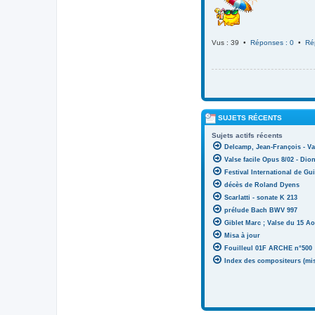
Vus : 39 •
Réponses : 0
•
Ré
SUJETS RÉCENTS
Sujets actifs récents
Delcamp, Jean-François - Va
Valse facile Opus 8/02 - Di
Festival International de Gui
décès de Roland Dyens
Scarlatti - sonate K 213
prélude Bach BWV 997
Giblet Marc ; Valse du 15 Ao
Misa à jour
Fouilleul 01F ARCHE n°500
Index des compositeurs (mise