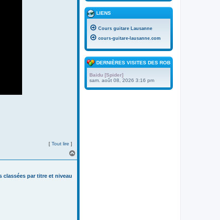
LIENS
Cours guitare Lausanne
cours-guitare-lausanne.com
DERNIÈRES VISITES DES ROBOTS
Baidu [Spider]
sam. août 08, 2026 3:16 pm
[
Tout lire
]
H
a
u
t
s classées par titre et niveau