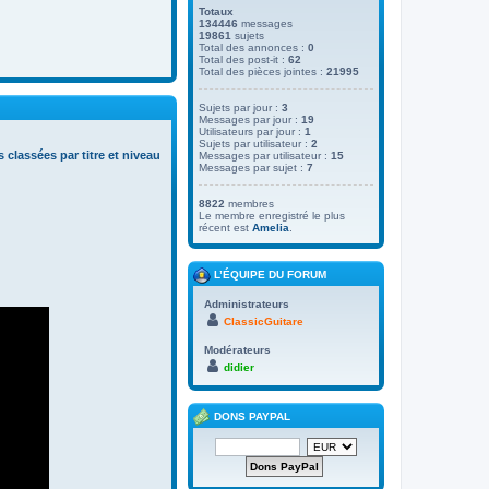
Totaux
134446
messages
19861
sujets
Total des annonces :
0
Total des post-it :
62
Total des pièces jointes :
21995
Sujets par jour :
3
Messages par jour :
19
Utilisateurs par jour :
1
Sujets par utilisateur :
2
s classées par titre et niveau
Messages par utilisateur :
15
Messages par sujet :
7
8822
membres
Le membre enregistré le plus
récent est
Amelia
.
L’ÉQUIPE DU FORUM
Administrateurs
ClassicGuitare
Modérateurs
didier
DONS PAYPAL