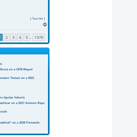
[
Tout lire
]
H
a
u
1
2
3
4
5
1370
t
…
ts
 Gross on a 1978 Miguel
iovanni Tomasi on a 2021
e #guitar #shorts
anlúcar on a 2017 Antonio Raya
Bosch
eadlock" on a 2026 Fernando