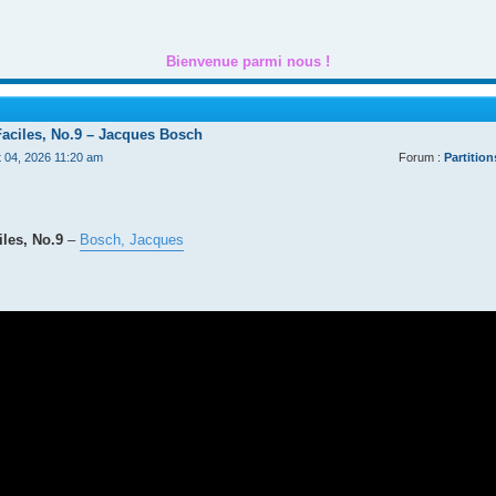
Bienvenue parmi nous !
Faciles, No.9 – Jacques Bosch
t 04, 2026 11:20 am
Forum :
Partition
les, No.9
–
Bosch, Jacques