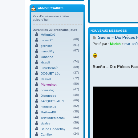
ANNIVERSAIRES
Pas d’anniversaire à fêter
aujourd’hui
Durant les 30 prochains jours
NOUVEAUX MESSAGES
M@ngOr€
M
Sueño – Dix Pièces 
(68)
proust75
e
Posté par :
Marieh
»
mar. aoû
(51)
s
grichkof
s
(67)
marcofifty
a
Johanne
g
(74)
jdcagli
e
Sueño – Dix Pièces Faci
(69)
FrereBenoît
(37)
DOGUET Léo
(72)
Cassiel
(50)
Pierrotinot
(47)
boineekig
(45)
Dienuedge
(66)
JACQUES vILLY
(62)
Franckinux
(38)
MathieuBK
(44)
Teletraderuacank
(56)
vivalee
(64)
Bruno Goedefroy
(24)
Camillex