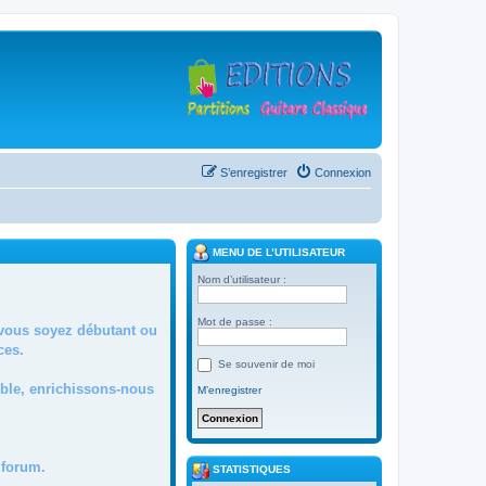
S’enregistrer
Connexion
MENU DE L’UTILISATEUR
Nom d’utilisateur :
Mot de passe :
 vous soyez débutant ou
ces.
Se souvenir de moi
mble, enrichissons-nous
M’enregistrer
forum.
STATISTIQUES