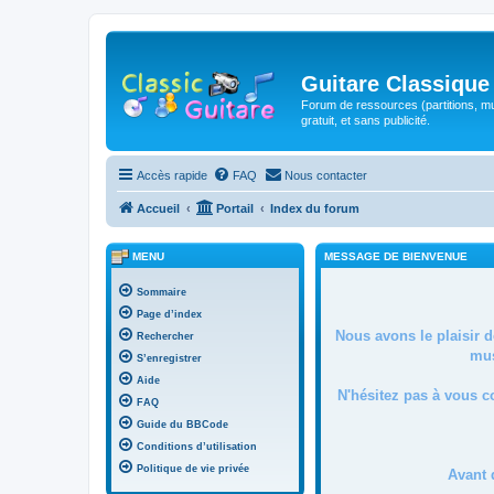
Guitare Classique
Forum de ressources (partitions, mu
gratuit, et sans publicité.
Accès rapide
FAQ
Nous contacter
Accueil
Portail
Index du forum
MENU
MESSAGE DE BIENVENUE
Sommaire
Page d’index
Nous avons le plaisir 
Rechercher
mus
S’enregistrer
Aide
N'hésitez pas à vous c
FAQ
Guide du BBCode
Conditions d’utilisation
Politique de vie privée
Avant 