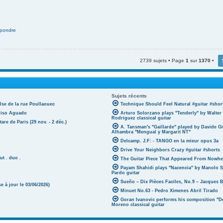
pondre
2739 sujets • Page
1
sur
1370
•
Sujets récents
lse de la rue Poullaouec
Technique Should Feel Natural #guitar #shor
oniso Aguado
Arturo Solorzano plays "Tenderly" by Walter
Rodriguez classical guitar
tare de Paris (29 nov. - 2 déc.)
A. Tansman's "Gaillarde" played by Davide G
Alhambra "Mengual y Margarit NT"
Delcamp. J.F: - TANGO en la mieur opus 3a
Drive Your Neighbors Crazy #guitar #shorts
ut . duo .
The Guitar Piece That Appeared From Nowher
Payam Shahidi plays "Nacencia" by Manolo S
Pardo guitar
Sueño – Dix Pièces Faciles, No.9 – Jacques 
 à jour le 03/06/2026)
Minuet No.63 - Pedro Ximenes Abril Tirado
Goran Ivanovic performs his composition "D
Moreno classical guitar