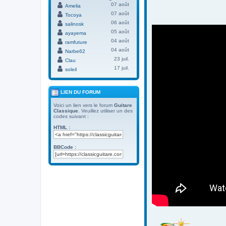
07 août
Amelia
07 août
Tocoya
06 août
salinosk
05 août
ayayema
04 août
ramfuture
04 août
Narbe62
23 juil.
Clau
17 juil.
soleil
LIEN DU FORUM
Voici un lien vers le forum
Guitare
Classique
. Veuillez utiliser un des
codes suivant :
HTML :
BBCode :