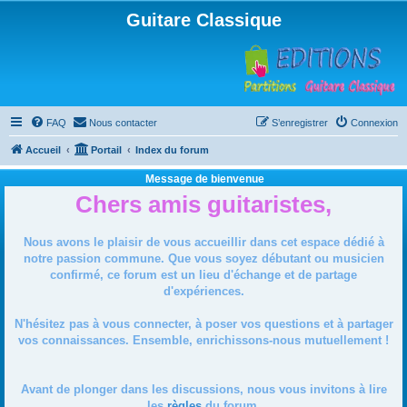
Guitare Classique
FAQ
Nous contacter
S’enregistrer
Connexion
Accueil
Portail
Index du forum
Message de bienvenue
Chers amis guitaristes,
Nous avons le plaisir de vous accueillir dans cet espace dédié à
notre passion commune. Que vous soyez débutant ou musicien
confirmé, ce forum est un lieu d'échange et de partage
d'expériences.
N'hésitez pas à vous connecter, à poser vos questions et à partager
vos connaissances. Ensemble, enrichissons-nous mutuellement !
Avant de plonger dans les discussions, nous vous invitons à lire
les
règles
du forum.