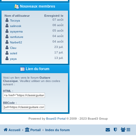
Nouveaux membres
Nom d’utilisateur
Enregistré le
07 août
Tocoya
06 août
salinosk
05 août
ayayema
04 août
ramfuture
04 août
Narbe62
23 juil.
Clau
17 juil.
soleil
13 juil.
yaya
Lien du forum
Voici un lien vers le forum
Guitare
Classique
. Veuillez utiliser un des codes
suivant :
HTML :
BBCode :
Powered by
Board3 Portal
© 2009 - 2023 Board3 Group
Accueil
Portail
Index du forum