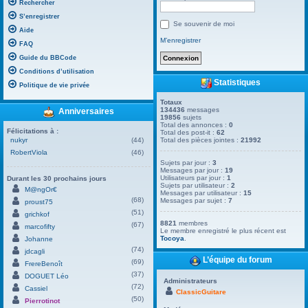
Rechercher
S’enregistrer
Se souvenir de moi
Aide
M’enregistrer
FAQ
Guide du BBCode
Conditions d’utilisation
Statistiques
Politique de vie privée
Totaux
134436
messages
Anniversaires
19856
sujets
Total des annonces :
0
Félicitations à :
Total des post-it :
62
nukyr
(44)
Total des pièces jointes :
21992
RobertViola
(46)
Sujets par jour :
3
Messages par jour :
19
Utilisateurs par jour :
1
Durant les 30 prochains jours
Sujets par utilisateur :
2
M@ngOr€
Messages par utilisateur :
15
(68)
Messages par sujet :
7
proust75
(51)
grichkof
8821
membres
(67)
marcofifty
Le membre enregistré le plus récent est
Tocoya
.
Johanne
(74)
jdcagli
L’équipe du forum
(69)
FrereBenoît
(37)
DOGUET Léo
Administrateurs
(72)
Cassiel
ClassicGuitare
(50)
Pierrotinot