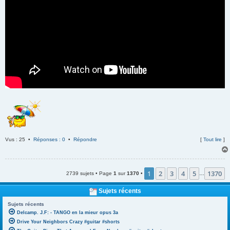
Vus : 25 •
Réponses : 0
•
Répondre
[
Tout lire
]
1
2
3
4
5
1370
2739 sujets • Page
1
sur
1370
•
…
Sujets récents
Sujets récents
Delcamp. J.F: - TANGO en la mieur opus 3a
Drive Your Neighbors Crazy #guitar #shorts