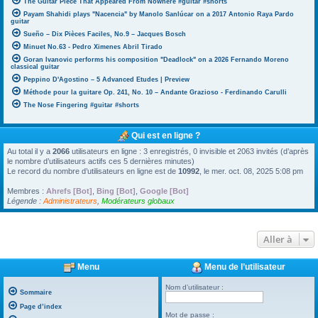
The Guitar Piece That Appeared From Nowhere #guitar #shorts
Payam Shahidi plays "Nacencia" by Manolo Sanlúcar on a 2017 Antonio Raya Pardo
guitar
Sueño – Dix Pièces Faciles, No.9 – Jacques Bosch
Minuet No.63 - Pedro Ximenes Abril Tirado
Goran Ivanovic performs his composition "Deadlock" on a 2026 Fernando Moreno
classical guitar
Peppino D'Agostino – 5 Advanced Etudes | Preview
Méthode pour la guitare Op. 241, No. 10 – Andante Grazioso - Ferdinando Carulli
The Nose Fingering #guitar #shorts
Qui est en ligne ?
Au total il y a
2066
utilisateurs en ligne : 3 enregistrés, 0 invisible et 2063 invités (d’après
le nombre d’utilisateurs actifs ces 5 dernières minutes)
Le record du nombre d’utilisateurs en ligne est de
10992
, le mer. oct. 08, 2025 5:08 pm
Membres :
Ahrefs [Bot]
,
Bing [Bot]
,
Google [Bot]
Légende :
Administrateurs
,
Modérateurs globaux
Aller à
Menu
Menu de l’utilisateur
Nom d’utilisateur :
Sommaire
Page d’index
Mot de passe :