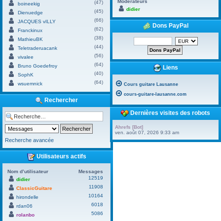
Modérateurs
(47)
boineekig
didier
(45)
Dienuedge
(66)
JACQUES vILLY
Dons PayPal
(62)
Franckinux
(38)
MathieuBK
(44)
Teletraderuacank
(56)
vivalee
(64)
Bruno Goedefroy
Liens
(40)
SophK
(64)
wsuemnick
Cours guitare Lausanne
cours-guitare-lausanne.com
Rechercher
Dernières visites des robots
Ahrefs [Bot]
ven. août 07, 2026 9:33 am
Recherche avancée
Utilisateurs actifs
Nom d’utilisateur
Messages
12519
didier
11908
ClassicGuitare
10164
hirondelle
6018
rdan06
5086
rolanbo